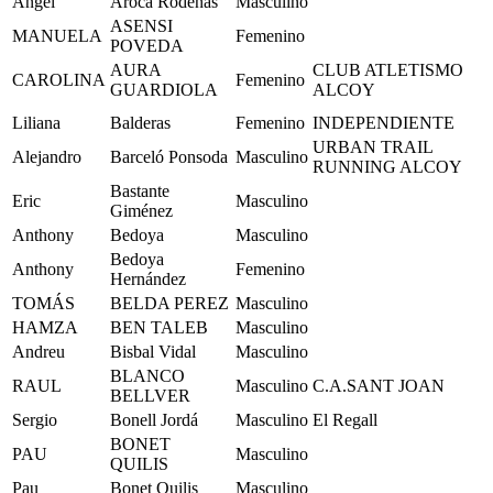
Angel
Aroca Rodenas
Masculino
ASENSI
MANUELA
Femenino
POVEDA
AURA
CLUB ATLETISMO
CAROLINA
Femenino
GUARDIOLA
ALCOY
Liliana
Balderas
Femenino
INDEPENDIENTE
URBAN TRAIL
Alejandro
Barceló Ponsoda
Masculino
RUNNING ALCOY
Bastante
Eric
Masculino
Giménez
Anthony
Bedoya
Masculino
Bedoya
Anthony
Femenino
Hernández
TOMÁS
BELDA PEREZ
Masculino
HAMZA
BEN TALEB
Masculino
Andreu
Bisbal Vidal
Masculino
BLANCO
RAUL
Masculino
C.A.SANT JOAN
BELLVER
Sergio
Bonell Jordá
Masculino
El Regall
BONET
PAU
Masculino
QUILIS
Pau
Bonet Quilis
Masculino