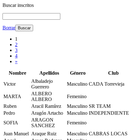
Buscar inscritos
Borrar
1
2
3
4
»
Nombre
Apellidos
Género
Club
Albaladejo
Victor
Masculino
CADA Torrevieja
Guerrero
ALBERO
MARTA
Femenino
ALBERO
Ruben
Aracil Ramírez
Masculino
SR TEAM
Pedro
Aragón Artacho
Masculino
INDEPENDIENTE
ARAGON
SOFIA
Femenino
SANCHEZ
Juan Manuel
Araque Ruiz
Masculino
CABRAS LOCAS