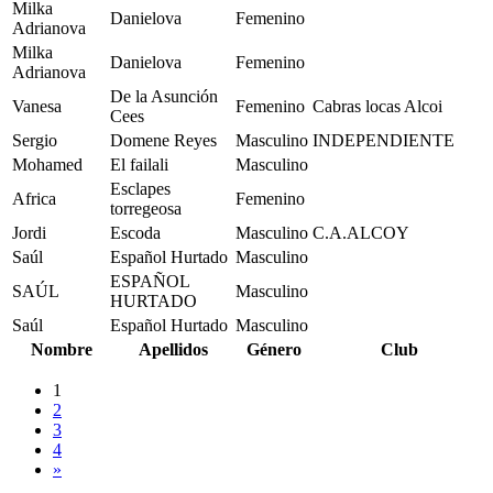
Milka
Danielova
Femenino
Adrianova
Milka
Danielova
Femenino
Adrianova
De la Asunción
Vanesa
Femenino
Cabras locas Alcoi
Cees
Sergio
Domene Reyes
Masculino
INDEPENDIENTE
Mohamed
El failali
Masculino
Esclapes
Africa
Femenino
torregeosa
Jordi
Escoda
Masculino
C.A.ALCOY
Saúl
Español Hurtado
Masculino
ESPAÑOL
SAÚL
Masculino
HURTADO
Saúl
Español Hurtado
Masculino
Nombre
Apellidos
Género
Club
1
2
3
4
»