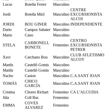
Lucas
Botella Ferrer
Masculino
CENTRE
Jordi
Botella Miró
Masculino
EXCURSIONISTA
ALCOI
JORDI
BOU GINER
Masculino
INDEPENDIENTE
Dario
Campos Sabater
Masculino
Mario
Cano
Masculino
CENTRO
CARBONELL
STELA
Femenino
EXCURSIONISTA
BONETE
PETRER
CLUB ATLETISMO
Xavi
Carchano Bou
Masculino
ALCOY
Martín
Castelló Gomis
Masculino
Martín
Castelló Gomis
Masculino
Nacho
Caston
Masculino
C.A.SANT JOAN
CHICO
TOMÁS
Masculino
C.A.SANT JOAN
GARCÍA
Cristina
Chorro Richart
Femenino
CA L’ALCUDIA
Júla
Coll Bas
Femenino
COVES
EMMA
Femenino
ALVAREZ