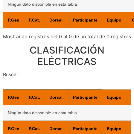
Ningún dato disponible en esta tabla
P.Gen
P.Cat.
Dorsal.
Participante
Equipo.
C
Mostrando registros del 0 al 0 de un total de 0 registros
CLASIFICACIÓN
ELÉCTRICAS
Buscar:
P.Gen
P.Cat.
Dorsal.
Participante
Equipo.
C
Ningún dato disponible en esta tabla
P.Gen
P.Cat.
Dorsal.
Participante
Equipo.
C