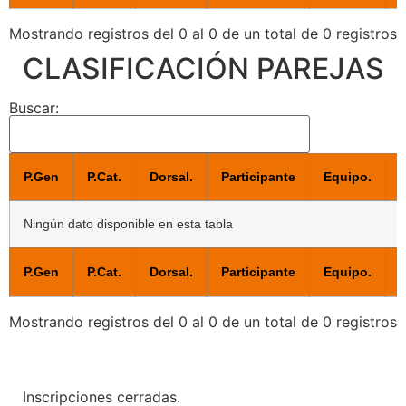
Mostrando registros del 0 al 0 de un total de 0 registros
CLASIFICACIÓN PAREJAS
Buscar:
P.Gen
P.Cat.
Dorsal.
Participante
Equipo.
C
Ningún dato disponible en esta tabla
P.Gen
P.Cat.
Dorsal.
Participante
Equipo.
C
Mostrando registros del 0 al 0 de un total de 0 registros
Inscripciones cerradas.