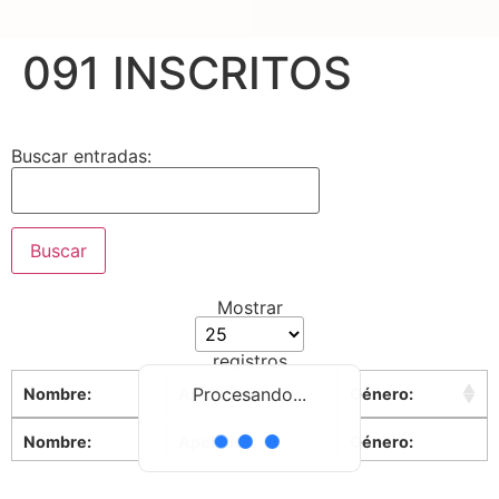
091 INSCRITOS
Buscar entradas:
Mostrar
registros
Procesando...
Nombre:
Apellidos:
Género:
Nombre:
Apellidos:
Género: