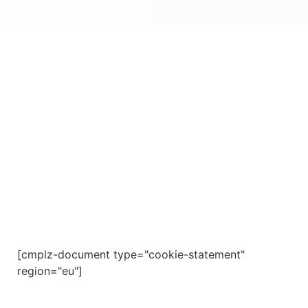
Política de
Privacidad
[cmplz-document type="cookie-statement"
region="eu"]