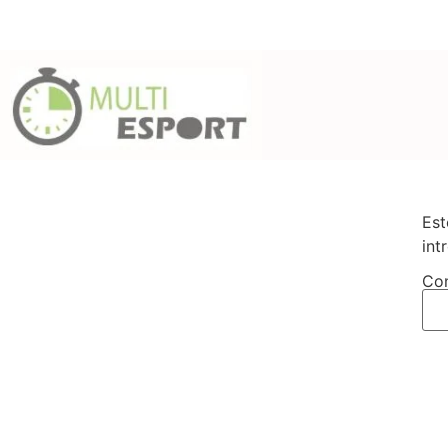
info@multiesport
Est
int
Con