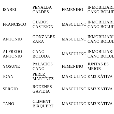
PENALBA
INMOBILIARI
ISABEL
FEMENINO
CALDES
CANO BOLU
OJADOS
INMOBILIARI
FRANCISCO
MASCULINO
CASTEJON
CANO BOLU
GONZALEZ
INMOBILIARI
ANTONIO
MASCULINO
ZARA
CANO BOLU
ALFREDO
CANO
INMOBILIARI
MASCULINO
ANTONIO
BOLUDA
CANO BOLU
PALACIOS
JUNTAS ES
YOSUNE
FEMENINO
CANO
MEJOR
PÉREZ
JOAN
MASCULINO
KM3 XÁTIVA
MARTÍNEZ
RODENES
SERGIO
MASCULINO
KM3 XÁTIVA
GAVIDIA
CLIMENT
TANO
MASCULINO
KM3 XÁTIVA
BIXQUERT