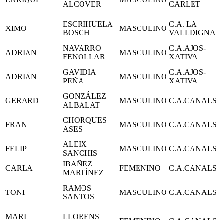
ALCOVER
CARLET
ESCRIHUELA
C.A. LA
XIMO
MASCULINO
BOSCH
VALLDIGNA
NAVARRO
C.A.AJOS-
ADRIAN
MASCULINO
FENOLLAR
XATIVA
GAVIDIA
C.A.AJOS-
ADRIÁN
MASCULINO
PEÑA
XATIVA
GONZÁLEZ
GERARD
MASCULINO
C.A.CANALS
ALBALAT
CHORQUES
FRAN
MASCULINO
C.A.CANALS
ASES
ALEIX
FELIP
MASCULINO
C.A.CANALS
SANCHIS
IBAÑEZ
CARLA
FEMENINO
C.A.CANALS
MARTÍNEZ
RAMOS
TONI
MASCULINO
C.A.CANALS
SANTOS
MARI
LLORENS