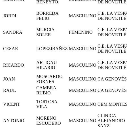
BENEYTO
DE NOVETLÈ
BORREDA
C.E. LA VESP
JORDI
MASCULINO
FELIU
DE NOVETLÈ
MURCIA
C.E. LA VESP
SANDRA
FEMENINO
SOLER
DE NOVETLÈ
C.E. LA VESP
CESAR
LOPEZIBAÑEZ
MASCULINO
DE NOVETLÈ
ARTIGAU
C.E. LA VESP
RICARDO
MASCULINO
HILARIO
DE NOVETLÈ
MOSCARDO
JOAN
MASCULINO
CA GENOVÉS
FORNES
CAMBRA
RAUL
MASCULINO
CA GENOVÉS
RUBIO
TORTOSA
VICENT
MASCULINO
CEM MONTE
VILA
CLINICA
MORENO
ANTONIO
MASCULINO
ALEJANDRO
ESCUDERO
SANZ