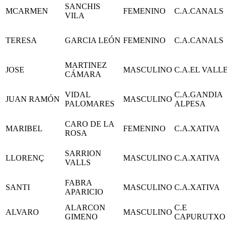
SANCHIS
MCARMEN
FEMENINO
C.A.CANALS
VILA
TERESA
GARCIA LEÓN
FEMENINO
C.A.CANALS
MARTINEZ
JOSE
MASCULINO
C.A.EL VALL
CÁMARA
VIDAL
C.A.GANDIA
JUAN RAMÓN
MASCULINO
PALOMARES
ALPESA
CARO DE LA
MARIBEL
FEMENINO
C.A.XATIVA
ROSA
SARRION
LLORENÇ
MASCULINO
C.A.XATIVA
VALLS
FABRA
SANTI
MASCULINO
C.A.XATIVA
APARICIO
ALARCON
C.E
ALVARO
MASCULINO
GIMENO
CAPURUTXO