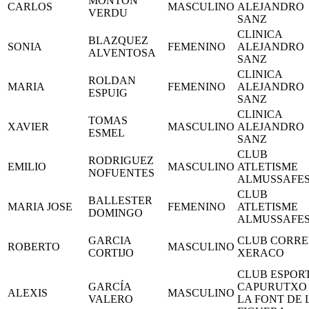
MONTON
CARLOS
MASCULINO
ALEJANDRO
VERDU
SANZ
CLINICA
BLAZQUEZ
SONIA
FEMENINO
ALEJANDRO
ALVENTOSA
SANZ
CLINICA
ROLDAN
MARIA
FEMENINO
ALEJANDRO
ESPUIG
SANZ
CLINICA
TOMAS
XAVIER
MASCULINO
ALEJANDRO
ESMEL
SANZ
CLUB
RODRIGUEZ
EMILIO
MASCULINO
ATLETISME
NOFUENTES
ALMUSSAFE
CLUB
BALLESTER
MARIA JOSE
FEMENINO
ATLETISME
DOMINGO
ALMUSSAFE
GARCIA
CLUB CORRE
ROBERTO
MASCULINO
CORTIJO
XERACO
CLUB ESPOR
GARCÍA
CAPURUTXO
ALEXIS
MASCULINO
VALERO
LA FONT DE 