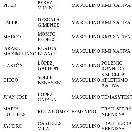
PEREZ
PITER
MASCULINO
KM3 XÁTIVA
VICENT
DESCALS
EMILIO
MASCULINO
KM3 XÁTIVA
GIMENEZ
MOMPO
MARCO
MASCULINO
KM3 XÁTIVA
FLORES
ISRAEL
BUSTOS
MASCULINO
KM3 XÁTIVA
MAXIMILIANO
BLANCO
LÓPEZ
POLEMIC
GASTÓN
MASCULINO
GALDÓN
RUNNERS
S.M. CLUB
SOLER
DIEGO
MASCULINO
ATLETISMO
BENAVENT
XÀTIVA
LOPEZ
JUAN JOSE
MASCULINO
TEMASYTES
CATALA
MARÍA
TRAIL SERRA
ROCA GÓMEZ
FEMENINO
DOLORES
VERNISSA
CASTELLS
TRAIL SERRA
JANDRO
MASCULINO
VILA
VERNISSA