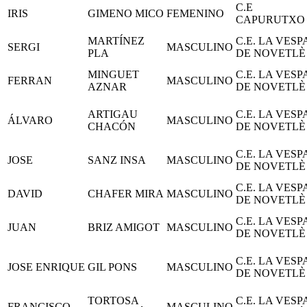
C.E
IRIS
GIMENO MICO
FEMENINO
CAPURUTXO
MARTÍNEZ
C.E. LA VESP
SERGI
MASCULINO
PLA
DE NOVETLÈ
MINGUET
C.E. LA VESP
FERRAN
MASCULINO
AZNAR
DE NOVETLÈ
ARTIGAU
C.E. LA VESP
ÁLVARO
MASCULINO
CHACÓN
DE NOVETLÈ
C.E. LA VESP
JOSE
SANZ INSA
MASCULINO
DE NOVETLÈ
C.E. LA VESP
DAVID
CHAFER MIRA
MASCULINO
DE NOVETLÈ
C.E. LA VESP
JUAN
BRIZ AMIGOT
MASCULINO
DE NOVETLÈ
C.E. LA VESP
JOSE ENRIQUE
GIL PONS
MASCULINO
DE NOVETLÈ
TORTOSA
C.E. LA VESP
FRANCISCO
MASCULINO