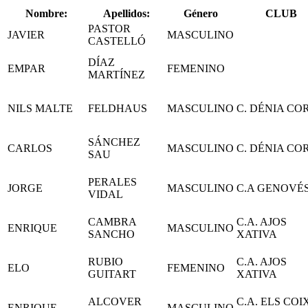
Nombre:
Apellidos:
Género
CLUB
PASTOR
JAVIER
MASCULINO
CASTELLÓ
DÍAZ
EMPAR
FEMENINO
MARTÍNEZ
NILS MALTE
FELDHAUS
MASCULINO
C. DÉNIA CO
SÁNCHEZ
CARLOS
MASCULINO
C. DÉNIA CO
SAU
PERALES
JORGE
MASCULINO
C.A GENOVÉ
VIDAL
CAMBRA
C.A. AJOS
ENRIQUE
MASCULINO
SANCHO
XATIVA
RUBIO
C.A. AJOS
ELO
FEMENINO
GUITART
XATIVA
ALCOVER
C.A. ELS COI
ENRIQUE
MASCULINO