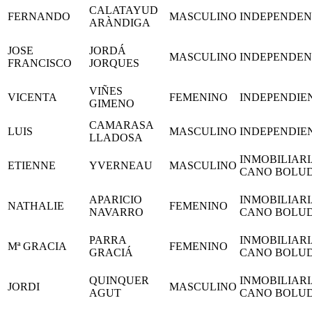
CALATAYUD
FERNANDO
MASCULINO
INDEPENDEN
ARÀNDIGA
JOSE
JORDÁ
MASCULINO
INDEPENDEN
FRANCISCO
JORQUES
VIÑES
VICENTA
FEMENINO
INDEPENDIE
GIMENO
CAMARASA
LUIS
MASCULINO
INDEPENDIE
LLADOSA
INMOBILIARI
ETIENNE
YVERNEAU
MASCULINO
CANO BOLU
APARICIO
INMOBILIARI
NATHALIE
FEMENINO
NAVARRO
CANO BOLU
PARRA
INMOBILIARI
Mª GRACIA
FEMENINO
GRACIÁ
CANO BOLU
QUINQUER
INMOBILIARI
JORDI
MASCULINO
AGUT
CANO BOLU