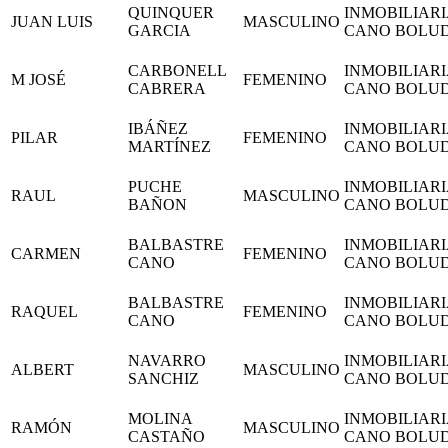
QUINQUER
INMOBILIARI
JUAN LUIS
MASCULINO
GARCIA
CANO BOLU
CARBONELL
INMOBILIARI
M JOSÉ
FEMENINO
CABRERA
CANO BOLU
IBÁÑEZ
INMOBILIARI
PILAR
FEMENINO
MARTÍNEZ
CANO BOLU
PUCHE
INMOBILIARI
RAUL
MASCULINO
BAÑON
CANO BOLU
BALBASTRE
INMOBILIARI
CARMEN
FEMENINO
CANO
CANO BOLU
BALBASTRE
INMOBILIARI
RAQUEL
FEMENINO
CANO
CANO BOLU
NAVARRO
INMOBILIARI
ALBERT
MASCULINO
SANCHIZ
CANO BOLU
MOLINA
INMOBILIARI
RAMÓN
MASCULINO
CASTAÑO
CANO BOLU