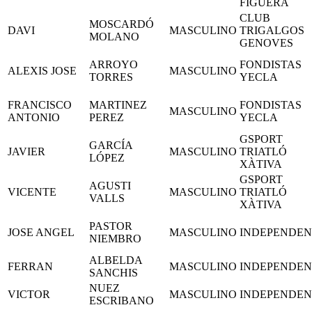
FIGUERA
CLUB
MOSCARDÓ
DAVI
MASCULINO
TRIGALGOS
MOLANO
GENOVES
ARROYO
FONDISTAS
ALEXIS JOSE
MASCULINO
TORRES
YECLA
FRANCISCO
MARTINEZ
FONDISTAS
MASCULINO
ANTONIO
PEREZ
YECLA
GSPORT
GARCÍA
JAVIER
MASCULINO
TRIATLÓ
LÓPEZ
XÀTIVA
GSPORT
AGUSTI
VICENTE
MASCULINO
TRIATLÓ
VALLS
XÀTIVA
PASTOR
JOSE ANGEL
MASCULINO
INDEPENDEN
NIEMBRO
ALBELDA
FERRAN
MASCULINO
INDEPENDEN
SANCHIS
NUEZ
VICTOR
MASCULINO
INDEPENDEN
ESCRIBANO