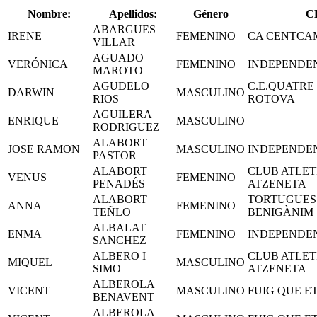
Nombre:
Apellidos:
Género
C
ABARGUES
IRENE
FEMENINO
CA CENTCA
VILLAR
AGUADO
VERÓNICA
FEMENINO
INDEPENDE
MAROTO
AGUDELO
C.E.QUATRE
DARWIN
MASCULINO
RIOS
ROTOVA
AGUILERA
ENRIQUE
MASCULINO
RODRIGUEZ
ALABORT
JOSE RAMON
MASCULINO
INDEPENDE
PASTOR
ALABORT
CLUB ATLET
VENUS
FEMENINO
PENADÉS
ATZENETA
ALABORT
TORTUGUES
ANNA
FEMENINO
TEÑLO
BENIGÀNIM
ALBALAT
ENMA
FEMENINO
INDEPENDE
SANCHEZ
ALBERO I
CLUB ATLET
MIQUEL
MASCULINO
SIMO
ATZENETA
ALBEROLA
VICENT
MASCULINO
FUIG QUE E
BENAVENT
ALBEROLA