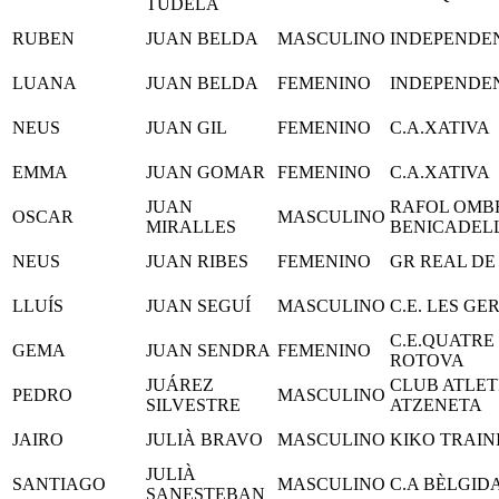
TUDELA
RUBEN
JUAN BELDA
MASCULINO
INDEPENDE
LUANA
JUAN BELDA
FEMENINO
INDEPENDE
NEUS
JUAN GIL
FEMENINO
C.A.XATIVA
EMMA
JUAN GOMAR
FEMENINO
C.A.XATIVA
JUAN
RAFOL OMBR
OSCAR
MASCULINO
MIRALLES
BENICADEL
NEUS
JUAN RIBES
FEMENINO
GR REAL DE
LLUÍS
JUAN SEGUÍ
MASCULINO
C.E. LES GE
C.E.QUATRE
GEMA
JUAN SENDRA
FEMENINO
ROTOVA
JUÁREZ
CLUB ATLET
PEDRO
MASCULINO
SILVESTRE
ATZENETA
JAIRO
JULIÀ BRAVO
MASCULINO
KIKO TRAIN
JULIÀ
SANTIAGO
MASCULINO
C.A BÈLGID
SANESTEBAN