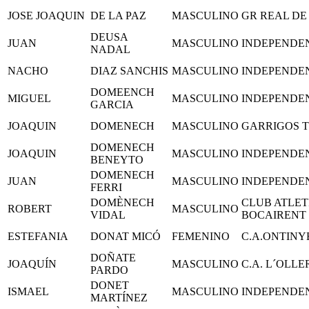
JOSE JOAQUIN
DE LA PAZ
MASCULINO
GR REAL DE
DEUSA
JUAN
MASCULINO
INDEPENDE
NADAL
NACHO
DIAZ SANCHIS
MASCULINO
INDEPENDE
DOMEENCH
MIGUEL
MASCULINO
INDEPENDE
GARCIA
JOAQUIN
DOMENECH
MASCULINO
GARRIGOS 
DOMENECH
JOAQUIN
MASCULINO
INDEPENDE
BENEYTO
DOMENECH
JUAN
MASCULINO
INDEPENDE
FERRI
DOMÈNECH
CLUB ATLET
ROBERT
MASCULINO
VIDAL
BOCAIRENT
ESTEFANIA
DONAT MICÓ
FEMENINO
C.A.ONTINY
DOÑATE
JOAQUÍN
MASCULINO
C.A. L´OLLE
PARDO
DONET
ISMAEL
MASCULINO
INDEPENDE
MARTÍNEZ