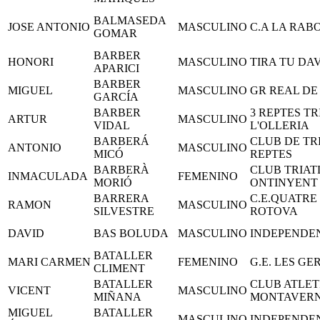
BALMASEDA
JOSE ANTONIO
MASCULINO
C.A LA RAB
GOMAR
BARBER
HONORI
MASCULINO
TIRA TU DA
APARICI
BARBER
MIGUEL
MASCULINO
GR REAL DE
GARCÍA
BARBER
3 REPTES T
ARTUR
MASCULINO
VIDAL
L'OLLERIA
BARBERÁ
CLUB DE TR
ANTONIO
MASCULINO
MICÓ
REPTES
BARBERÀ
CLUB TRIAT
INMACULADA
FEMENINO
MORIÓ
ONTINYENT
BARRERA
C.E.QUATRE
RAMON
MASCULINO
SILVESTRE
ROTOVA
DAVID
BAS BOLUDA
MASCULINO
INDEPENDE
BATALLER
MARI CARMEN
FEMENINO
G.E. LES GE
CLIMENT
BATALLER
CLUB ATLET
VICENT
MASCULINO
MIÑANA
MONTAVER
MIGUEL
BATALLER
MASCULINO
INDEPENDE