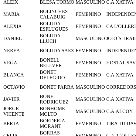
ALEIX
BLESA TORMO
MASCULINO
C.A.XATIVA
BOLINCHES
MARIA
FEMENINO
INDEPENDE
CALABUIG
BOLUDA
ALEXIA
FEMENINO
CA L'OLLER
ESPLUGUES
BOLUDA
DANIEL
MASCULINO
JOJO´S TRAI
LLUCH
NEREA
BOLUDA SAEZ
FEMENINO
INDEPENDE
BONELL
VEGA
FEMENINO
HOSTAL SA
BELLVER
BONET
BLANCA
FEMENINO
C.A.XATIVA
DELEGIDO
OCTAVIO
BONET PARRA
MASCULINO
CORREDORS
BONET
JAVIER
MASCULINO
C.A.XATIVA
RODRIGUEZ
JORGE
BONHOME
MASCULINO
C.A.ALCOY
VICENTE
MOLTO
BORDERIA
BERTA
FEMENINO
TIRA TU DA
MORANT
BORRAS
CELIA
FEMENINO
C.A. L´OLLE