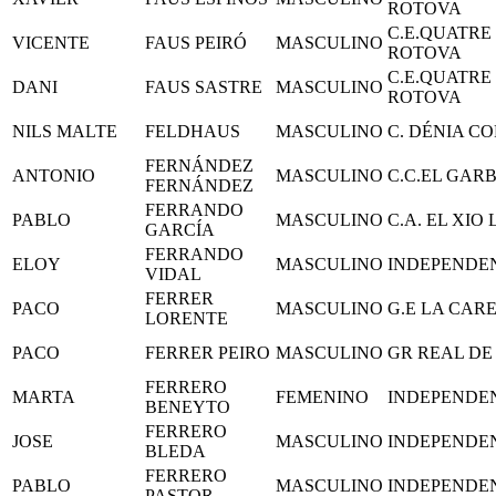
ROTOVA
C.E.QUATRE
VICENTE
FAUS PEIRÓ
MASCULINO
ROTOVA
C.E.QUATRE
DANI
FAUS SASTRE
MASCULINO
ROTOVA
NILS MALTE
FELDHAUS
MASCULINO
C. DÉNIA C
FERNÁNDEZ
ANTONIO
MASCULINO
C.C.EL GARB
FERNÁNDEZ
FERRANDO
PABLO
MASCULINO
C.A. EL XIO
GARCÍA
FERRANDO
ELOY
MASCULINO
INDEPENDE
VIDAL
FERRER
PACO
MASCULINO
G.E LA CAR
LORENTE
PACO
FERRER PEIRO
MASCULINO
GR REAL DE
FERRERO
MARTA
FEMENINO
INDEPENDE
BENEYTO
FERRERO
JOSE
MASCULINO
INDEPENDE
BLEDA
FERRERO
PABLO
MASCULINO
INDEPENDE
PASTOR