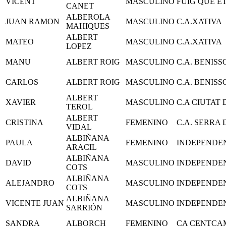
VICENT
MASCULINO
FUIG QUE E
CANET
ALBEROLA
JUAN RAMON
MASCULINO
C.A.XATIVA
MAHIQUES
ALBERT
MATEO
MASCULINO
C.A.XATIVA
LOPEZ
MANU
ALBERT ROIG
MASCULINO
C.A. BENIS
CARLOS
ALBERT ROIG
MASCULINO
C.A. BENIS
ALBERT
XAVIER
MASCULINO
C.A CIUTAT
TEROL
ALBERT
CRISTINA
FEMENINO
C.A. SERRA
VIDAL
ALBIÑANA
PAULA
FEMENINO
INDEPENDE
ARACIL
ALBIÑANA
DAVID
MASCULINO
INDEPENDE
COTS
ALBIÑANA
ALEJANDRO
MASCULINO
INDEPENDE
COTS
ALBIÑANA
VICENTE JUAN
MASCULINO
INDEPENDE
SARRIÓN
SANDRA
ALBORCH
FEMENINO
CA CENTCA