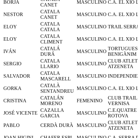
BORJA
MASCULINO
C.A. EL XIO
CANET
CATALA
NESTOR
MASCULINO
C.A. EL XIO
CANET
CATALA
ELOY
MASCULINO
TRAIL SERR
CATALA
CATALA
ELOY
MASCULINO
C.A. EL XIO
CLIMENT
CATALÁ
TORTUGUES
IVÁN
MASCULINO
DURÁ
BENIGÀNIM
CATALA
CLUB ATLET
SERGIO
MASCULINO
LLARIO
ATZENETA
CATALA
SALVADOR
MASCULINO
INDEPENDI
MASCARELL
CATALÀ
GORKA
MASCULINO
C.A. EL XIO
SENTANDREU
CATALÁN
CLUB TRAIL
CRISTINA
FEMENINO
MORENO
VERNISA
CAZALLA
C.E.QUATRE
JOSÉ VICENTE
MASCULINO
GARCIA
ROTOVA
CLUB ATLET
PABLO
CERDÀ DURÀ
MASCULINO
ATZENETA
JOAN HIGINI
CHAFER ESPI
MASCULINO
C.A. SERRA