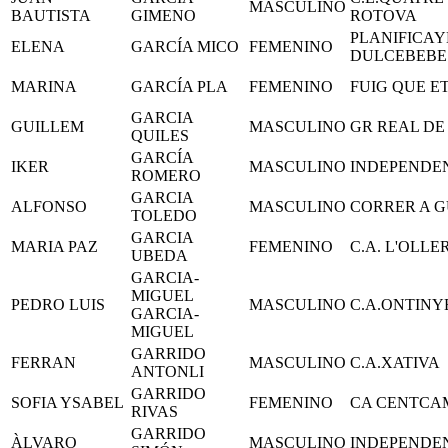
MASCULINO
BAUTISTA
GIMENO
ROTOVA
PLANIFICA
ELENA
GARCÍA MICO
FEMENINO
DULCEBEBE
MARINA
GARCÍA PLA
FEMENINO
FUIG QUE E
GARCIA
GUILLEM
MASCULINO
GR REAL DE
QUILES
GARCÍA
IKER
MASCULINO
INDEPENDE
ROMERO
GARCIA
ALFONSO
MASCULINO
CORRER A G
TOLEDO
GARCIA
MARIA PAZ
FEMENINO
C.A. L'OLLE
UBEDA
GARCIA-
MIGUEL
PEDRO LUIS
MASCULINO
C.A.ONTINY
GARCIA-
MIGUEL
GARRIDO
FERRAN
MASCULINO
C.A.XATIVA
ANTONLI
GARRIDO
SOFIA YSABEL
FEMENINO
CA CENTCA
RIVAS
GARRIDO
ÀLVARO
MASCULINO
INDEPENDE