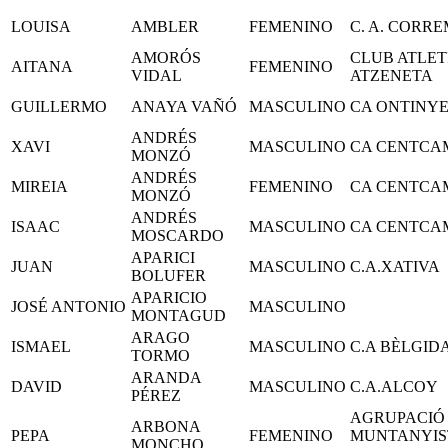
LOUISA
AMBLER
FEMENINO
C. A. CORR
AMORÓS
CLUB ATLET
AITANA
FEMENINO
VIDAL
ATZENETA
GUILLERMO
ANAYA VAÑÓ
MASCULINO
CA ONTINY
ANDRÉS
XAVI
MASCULINO
CA CENTCA
MONZÓ
ANDRÉS
MIREIA
FEMENINO
CA CENTCA
MONZÓ
ANDRÉS
ISAAC
MASCULINO
CA CENTCA
MOSCARDO
APARICI
JUAN
MASCULINO
C.A.XATIVA
BOLUFER
APARICIO
JOSÉ ANTONIO
MASCULINO
MONTAGUD
ARAGO
ISMAEL
MASCULINO
C.A BÈLGID
TORMO
ARANDA
DAVID
MASCULINO
C.A.ALCOY
PÉREZ
AGRUPACIÓ
ARBONA
PEPA
FEMENINO
MUNTANYIS
MONCHO