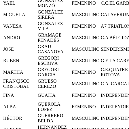
GONZÁLEZ
YAEL
FEMENINO
C.C.EL GARB
MONZÓ
GONZÁLEZ
MIGUEL A.
MASCULINO
CALAVERU
SIRERA
GONZALEZ
VANESA
FEMENINO
A7 TRIATLO
VILA
GRAMAGE
ANDRO
MASCULINO
C.A BÈLGID
PENADÉS
GRAU
JOSE
MASCULINO
SENDERISM
CASANOVA
GREGORI
RUBEN
MASCULINO
G.E LA CAR
ESCRIVÀ
GREGORI
C.E.QUATRE
MARTHA
FEMENINO
GARCIA
ROTOVA
FRANCISCO
GRUESO
MASCULINO
C.A. CARCA
CRISTÓBAL
CEREZO
FINA
GUAITA
FEMENINO
INDEPENDE
GUEROLA
ALBA
FEMENINO
INDEPENDI
LÓPEZ
GUERRERO
HÉCTOR
MASCULINO
INDEPENDE
BELDA
HERNANDEZ