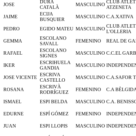
DURÀ
CLUB ATLET
JOSE
MASCULINO
CATALÀ
ATZENETA
ECIJA
JAIME
MASCULINO
C.A.XATIVA
BUSQUIER
CLUB ATLET
PEDRO
EGIDO MATEU
MASCULINO
L'OLLERIA
ESCOLANO
GEMMA
FEMENINO
REAL DE GA
SAVALL
ESCOLANO
RAFAEL
MASCULINO
C.C.EL GARB
SIGNES
ESCRIHUELA
IKER
MASCULINO
INDEPENDE
GANDIA
ESCRIVA
JOSE VICENTE
MASCULINO
C.A.SAFOR 
CASTELLO
ESCRIVÀ
ROSANA
FEMENINO
C.A BÈLGID
RODRÍGUEZ
ISMAEL
ESPI BELDA
MASCULINO
C.A. BENIS
EDURNE
ESPÍ GÓMEZ
FEMENINO
INDEPENDE
JUAN
ESPI LLOPIS
MASCULINO
INDEPENDE