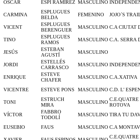
OSCAR
ESPÍ RAMÍREZ
MASCULINO
INDEPENDE
ESPLUGUES
CARMINA
FEMENINO
JOJO´S TRAI
BELDA
ESPLUGUES
VICENT
MASCULINO
C.A CIUTAT
BERENGUER
ESPLUGUES
TINO
MASCULINO
C.A. SERRA
RAMOS
ESTEBAN
JESÚS
MASCULINO
AGUSTÍ
ESTELLÉS
JORDI
MASCULINO
INDEPENDE
CARRASCO
ESTEVE
ENRIQUE
MASCULINO
C.A.XATIVA
CHAFER
VICENTRE
ESTEVE PONS
MASCULINO
C.D. L' ESP
ESTRUCH
C.E.QUATRE
TONI
MASCULINO
MIRA
ROTOVA
FABBRO
VÍCTOR
MASCULINO
TIRA TU DA
TODOLÍ
EUSEBIO
FAUS
MASCULINO
C.A MONTA
C.E.QUATRE
XAVIER
FAUS ESPINOS
MASCULINO