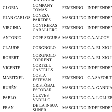
COMPANY
GLORIA
FEMENINO
INDEPENDE
TOMAS
CONESA
JUAN CARLOS
MASCULINO
INDEPENDE
PAREDES
CONTRERAS
VIRGINIA
FEMENINO
INDEPENDE
CABALLERO
ANTONIO
COPE SEGURA
MASCULINO
C.A.ALCOY
CLAUDE
CORGNOLO
MASCULINO
C.A. EL XIO
CORGNOLO
ROBERT
MASCULINO
C.A. EL XIO
TORRENT
CORTELL
VICENTE
MASCULINO
INDEPENDE
CASTELLS
COSTA
MARITXEL
FEMENINO
C.A.SAFOR 
ESTEVAN
CRISTÓBAL
RUBÉN
MASCULINO
C.A. GANDI
ESCOBAR
CUEVES
PABLO
MASCULINO
C.A. L'OLLE
VADILLO
DE LA INSUA
FRAN
MASCULINO
INDEPENDE
SUÑER