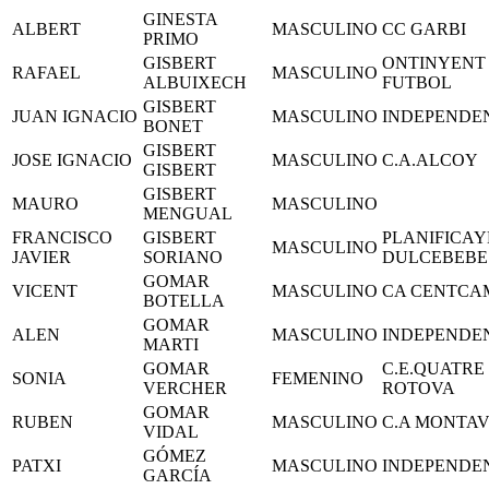
GINESTA
ALBERT
MASCULINO
CC GARBI
PRIMO
GISBERT
ONTINYENT 
RAFAEL
MASCULINO
ALBUIXECH
FUTBOL
GISBERT
JUAN IGNACIO
MASCULINO
INDEPENDE
BONET
GISBERT
JOSE IGNACIO
MASCULINO
C.A.ALCOY
GISBERT
GISBERT
MAURO
MASCULINO
MENGUAL
FRANCISCO
GISBERT
PLANIFICA
MASCULINO
JAVIER
SORIANO
DULCEBEBE
GOMAR
VICENT
MASCULINO
CA CENTCA
BOTELLA
GOMAR
ALEN
MASCULINO
INDEPENDE
MARTI
GOMAR
C.E.QUATRE
SONIA
FEMENINO
VERCHER
ROTOVA
GOMAR
RUBEN
MASCULINO
C.A MONTA
VIDAL
GÓMEZ
PATXI
MASCULINO
INDEPENDE
GARCÍA