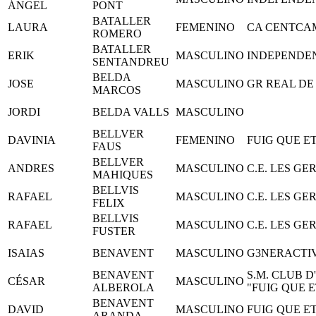
ÁNGEL
PONT
BATALLER
LAURA
FEMENINO
CA CENTCA
ROMERO
BATALLER
ERIK
MASCULINO
INDEPENDE
SENTANDREU
BELDA
JOSE
MASCULINO
GR REAL DE
MARCOS
JORDI
BELDA VALLS
MASCULINO
BELLVER
DAVINIA
FEMENINO
FUIG QUE E
FAUS
BELLVER
ANDRES
MASCULINO
C.E. LES GE
MAHIQUES
BELLVIS
RAFAEL
MASCULINO
C.E. LES GE
FELIX
BELLVIS
RAFAEL
MASCULINO
C.E. LES GE
FUSTER
ISAIAS
BENAVENT
MASCULINO
G3NERACTI
BENAVENT
S.M. CLUB D
CÉSAR
MASCULINO
ALBEROLA
"FUIG QUE 
BENAVENT
DAVID
MASCULINO
FUIG QUE E
ARANDA