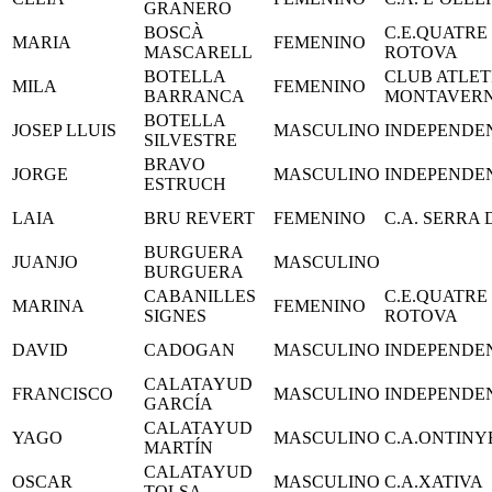
GRANERO
BOSCÀ
C.E.QUATRE
MARIA
FEMENINO
MASCARELL
ROTOVA
BOTELLA
CLUB ATLET
MILA
FEMENINO
BARRANCA
MONTAVER
BOTELLA
JOSEP LLUIS
MASCULINO
INDEPENDE
SILVESTRE
BRAVO
JORGE
MASCULINO
INDEPENDE
ESTRUCH
LAIA
BRU REVERT
FEMENINO
C.A. SERRA
BURGUERA
JUANJO
MASCULINO
BURGUERA
CABANILLES
C.E.QUATRE
MARINA
FEMENINO
SIGNES
ROTOVA
DAVID
CADOGAN
MASCULINO
INDEPENDE
CALATAYUD
FRANCISCO
MASCULINO
INDEPENDE
GARCÍA
CALATAYUD
YAGO
MASCULINO
C.A.ONTINY
MARTÍN
CALATAYUD
OSCAR
MASCULINO
C.A.XATIVA
TOLSA