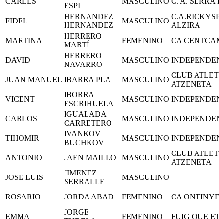
CARLES
MASCULINO
C. A. SERR
ESPI
HERNANDEZ
C.A.RICKY
FIDEL
MASCULINO
HERNANDEZ
ALZIRA
HERRERO
MARTINA
FEMENINO
CA CENTCA
MARTÍ
HERRERO
DAVID
MASCULINO
INDEPENDE
NAVARRO
CLUB ATLET
JUAN MANUEL
IBARRA PLA
MASCULINO
ATZENETA
IBORRA
VICENT
MASCULINO
INDEPENDE
ESCRIHUELA
IGUALADA
CARLOS
MASCULINO
INDEPENDE
CARRETERO
IVANKOV
TIHOMIR
MASCULINO
INDEPENDE
BUCHKOV
CLUB ATLET
ANTONIO
JAEN MAILLO
MASCULINO
ATZENETA
JIMENEZ
JOSE LUIS
MASCULINO
SERRALLE
ROSARIO
JORDA ABAD
FEMENINO
CA ONTINY
JORGE
EMMA
FEMENINO
FUIG QUE E