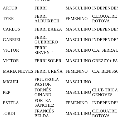
ARTUR
FERRI
MASCULINO
INDEPENDE
FERRI
C.E.QUATRE
TERE
FEMENINO
ALBUIXECH
ROTOVA
CARLOS
FERRI BAEZA
MASCULINO
INDEPENDE
FERRI
GABRIEL
MASCULINO
INDEPENDE
GUERRERO
FERRI
VICTOR
MASCULINO
C.A. SERRA
SIRVENT
VICTOR
FERRI SOLER
MASCULINO
GREZZY+ F
MARIA NIEVES
FERRI UREÑA
FEMENINO
C.A. BENIS
FIGUEROLA
MIGUEL
MASCULINO
PASTOR
FORNÉS
CLUB TRIG
PEP
MASCULINO
GINARD
GENOVES
FORTEA
ESTELA
FEMENINO
INDEPENDE
SÁNCHEZ
FRANCÉS
C.E.QUATRE
JORDI
MASCULINO
BELDA
ROTOVA