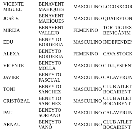
VICENTE
BENAVENT
MASCULINO
LOCOSXCO
MIGUEL
MAHIQUES
BENAVENT
JOSÉ V.
MASCULINO
QUATRETOND
MAHÍQUES
BENAVENT
TORTUGUES
MIREIA
FEMENINO
VALLEJO
BENIGÀNIM
BENEYTO
EDU
MASCULINO
INDEPENDE
BORDERIA
BENEYTO
ALEXA
FEMENINO
CAVA STOCK
BORDERIA
BENEYTO
VICENTE
MASCULINO
C.D.L,ESPE
MOLLA
BENEYTO
JAVIER
MASCULINO
CALAVERU
PASCUAL
BENEYTO
CLUB ATLET
TONI
MASCULINO
SÁNCHEZ
BOCAIRENT
BENEYTO
CLUB ATLET
CRISTÓBAL
MASCULINO
SANCHEZ
BOCAIRENT
BENEYTO
PAU
MASCULINO
CALAVERU
SORIANO
BENEYTO
CLUB ATLET
ARNAU
MASCULINO
VAÑÓ
BOCAIRENT