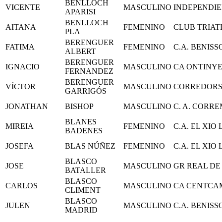
BENLLOCH
VICENTE
MASCULINO
INDEPENDI
APARISI
BENLLOCH
AITANA
FEMENINO
CLUB TRIA
PLA
BERENGUER
FATIMA
FEMENINO
C.A. BENIS
ALBERT
BERENGUER
IGNACIO
MASCULINO
CA ONTINY
FERNANDEZ
BERENGUER
VÍCTOR
MASCULINO
CORREDORS
GARRIGÓS
JONATHAN
BISHOP
MASCULINO
C. A. CORR
BLANES
MIREIA
FEMENINO
C.A. EL XIO
BADENES
JOSEFA
BLAS NÚÑEZ
FEMENINO
C.A. EL XIO
BLASCO
JOSE
MASCULINO
GR REAL DE
BATALLER
BLASCO
CARLOS
MASCULINO
CA CENTCA
CLIMENT
BLASCO
JULEN
MASCULINO
C.A. BENIS
MADRID