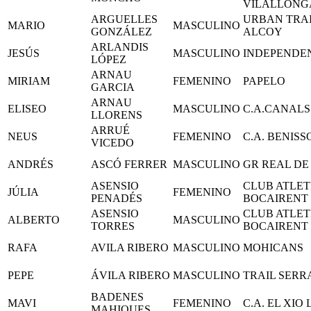
VILALLONG
ARGUELLES
URBAN TRA
MARIO
MASCULINO
GONZÁLEZ
ALCOY
ARLANDIS
JESÚS
MASCULINO
INDEPENDE
LÓPEZ
ARNAU
MIRIAM
FEMENINO
PAPELO
GARCIA
ARNAU
ELISEO
MASCULINO
C.A.CANALS
LLORENS
ARRUÉ
NEUS
FEMENINO
C.A. BENIS
VICEDO
ANDRÉS
ASCÓ FERRER
MASCULINO
GR REAL DE
ASENSIO
CLUB ATLET
JÚLIA
FEMENINO
PENADÉS
BOCAIRENT
ASENSIO
CLUB ATLET
ALBERTO
MASCULINO
TORRES
BOCAIRENT
RAFA
AVILA RIBERO
MASCULINO
MOHICANS
PEPE
ÁVILA RIBERO
MASCULINO
TRAIL SERR
BADENES
MAVI
FEMENINO
C.A. EL XIO
MAHIQUES