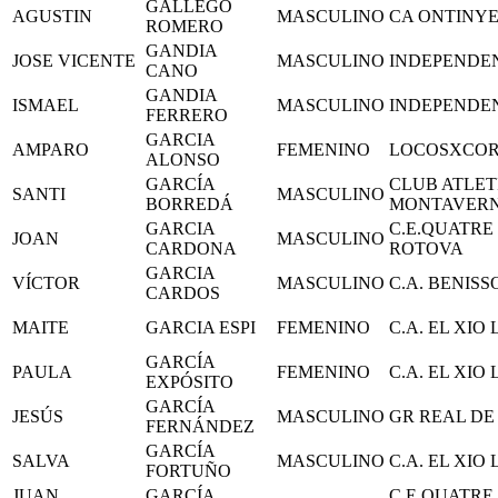
GALLEGO
AGUSTIN
MASCULINO
CA ONTINY
ROMERO
GANDIA
JOSE VICENTE
MASCULINO
INDEPENDE
CANO
GANDIA
ISMAEL
MASCULINO
INDEPENDE
FERRERO
GARCIA
AMPARO
FEMENINO
LOCOSXCO
ALONSO
GARCÍA
CLUB ATLET
SANTI
MASCULINO
BORREDÁ
MONTAVER
GARCIA
C.E.QUATRE
JOAN
MASCULINO
CARDONA
ROTOVA
GARCIA
VÍCTOR
MASCULINO
C.A. BENIS
CARDOS
MAITE
GARCIA ESPI
FEMENINO
C.A. EL XIO
GARCÍA
PAULA
FEMENINO
C.A. EL XIO
EXPÓSITO
GARCÍA
JESÚS
MASCULINO
GR REAL DE
FERNÁNDEZ
GARCÍA
SALVA
MASCULINO
C.A. EL XIO
FORTUÑO
JUAN
GARCÍA
C.E.QUATRE