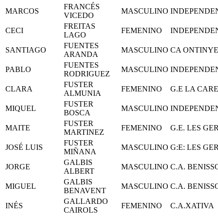
FRANCÉS
MARCOS
MASCULINO
INDEPENDE
VICEDO
FREITAS
CECI
FEMENINO
INDEPENDE
LAGO
FUENTES
SANTIAGO
MASCULINO
CA ONTINY
ARANDA
FUENTES
PABLO
MASCULINO
INDEPENDE
RODRIGUEZ
FUSTER
CLARA
FEMENINO
G.E LA CAR
ALMUNIA
FUSTER
MIQUEL
MASCULINO
INDEPENDE
BOSCA
FUSTER
MAITE
FEMENINO
G.E. LES GE
MARTINEZ
FUSTER
JOSÉ LUIS
MASCULINO
G:E: LES GE
MIÑANA
GALBIS
JORGE
MASCULINO
C.A. BENIS
ALBERT
GALBIS
MIGUEL
MASCULINO
C.A. BENIS
BENAVENT
GALLARDO
INÉS
FEMENINO
C.A.XATIVA
CAIROLS