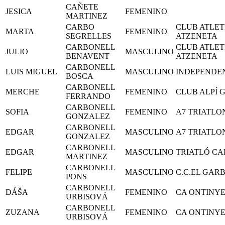
CAÑETE
JESICA
FEMENINO
MARTINEZ
CARBO
CLUB ATLET
MARTA
FEMENINO
SEGRELLES
ATZENETA
CARBONELL
CLUB ATLET
JULIO
MASCULINO
BENAVENT
ATZENETA
CARBONELL
LUIS MIGUEL
MASCULINO
INDEPENDE
BOSCA
CARBONELL
MERCHE
FEMENINO
CLUB ALPÍ 
FERRANDO
CARBONELL
SOFIA
FEMENINO
A7 TRIATLO
GONZALEZ
CARBONELL
EDGAR
MASCULINO
A7 TRIATLO
GONZALEZ
CARBONELL
EDGAR
MASCULINO
TRIATLÓ C
MARTINEZ
CARBONELL
FELIPE
MASCULINO
C.C.EL GARB
PONS
CARBONELL
DÁŠA
FEMENINO
CA ONTINY
URBISOVÁ
CARBONELL
ZUZANA
FEMENINO
CA ONTINY
URBISOVÁ