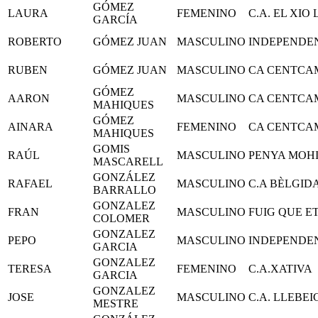
GÓMEZ
LAURA
FEMENINO
C.A. EL XIO
GARCÍA
ROBERTO
GÓMEZ JUAN
MASCULINO
INDEPENDE
RUBEN
GÓMEZ JUAN
MASCULINO
CA CENTCA
GÓMEZ
AARON
MASCULINO
CA CENTCA
MAHIQUES
GÓMEZ
AINARA
FEMENINO
CA CENTCA
MAHIQUES
GOMIS
RAÚL
MASCULINO
PENYA MOH
MASCARELL
GONZÁLEZ
RAFAEL
MASCULINO
C.A BÈLGID
BARRALLO
GONZALEZ
FRAN
MASCULINO
FUIG QUE E
COLOMER
GONZALEZ
PEPO
MASCULINO
INDEPENDE
GARCIA
GONZALEZ
TERESA
FEMENINO
C.A.XATIVA
GARCIA
GONZALEZ
JOSE
MASCULINO
C.A. LLEBEI
MESTRE