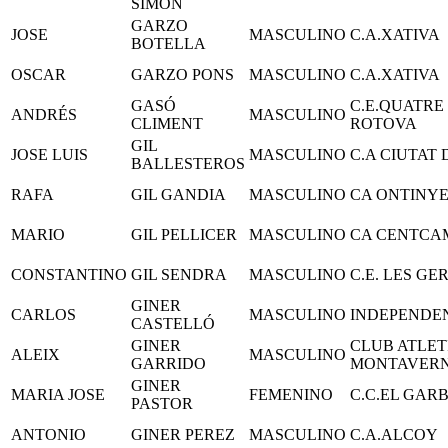
SIMÓN
GARZO
JOSE
MASCULINO
C.A.XATIVA
BOTELLA
OSCAR
GARZO PONS
MASCULINO
C.A.XATIVA
GASÓ
C.E.QUATRE
ANDRÉS
MASCULINO
CLIMENT
ROTOVA
GIL
JOSE LUIS
MASCULINO
C.A CIUTAT
BALLESTEROS
RAFA
GIL GANDIA
MASCULINO
CA ONTINY
MARIO
GIL PELLICER
MASCULINO
CA CENTCA
CONSTANTINO
GIL SENDRA
MASCULINO
C.E. LES GE
GINER
CARLOS
MASCULINO
INDEPENDE
CASTELLÓ
GINER
CLUB ATLET
ALEIX
MASCULINO
GARRIDO
MONTAVER
GINER
MARIA JOSE
FEMENINO
C.C.EL GARB
PASTOR
ANTONIO
GINER PEREZ
MASCULINO
C.A.ALCOY