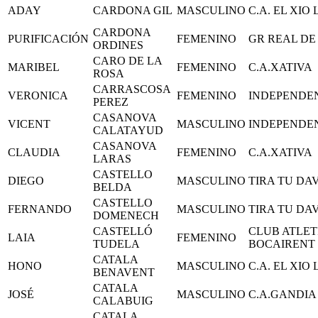
ADAY
CARDONA GIL
MASCULINO
C.A. EL XIO
CARDONA
PURIFICACIÓN
FEMENINO
GR REAL DE
ORDINES
CARO DE LA
MARIBEL
FEMENINO
C.A.XATIVA
ROSA
CARRASCOSA
VERONICA
FEMENINO
INDEPENDE
PEREZ
CASANOVA
VICENT
MASCULINO
INDEPENDE
CALATAYUD
CASANOVA
CLAUDIA
FEMENINO
C.A.XATIVA
LARAS
CASTELLO
DIEGO
MASCULINO
TIRA TU DA
BELDA
CASTELLO
FERNANDO
MASCULINO
TIRA TU DA
DOMENECH
CASTELLÓ
CLUB ATLET
LAIA
FEMENINO
TUDELA
BOCAIRENT
CATALA
HONO
MASCULINO
C.A. EL XIO
BENAVENT
CATALA
JOSÉ
MASCULINO
C.A.GANDIA
CALABUIG
CATALA