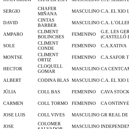
CHAFER
SERGIO
MASCULINO
C.A. EL XIO
MIÑANA
CINTAS
DAVID
MASCULINO
C.A. L´OLLE
BARBER
CLIMENT
G.E. LES GE
AMPARO
FEMENINO
BOLINCHES
(CASTELLÓ 
CLIMENT
SOLE
FEMENINO
C.A.XATIVA
CONDE
CLIMENT
MONTSE
FEMENINO
C.A.SAFOR 
ORTIZ
CLOQUELL
HECTOR
MASCULINO
CA CENTCA
GOMAR
ALBERT
CODINA BLAS
MASCULINO
C.A. EL XIO
JÚLIA
COLL BAS
FEMENINO
CAVA STOCK
CARMEN
COLL TORMO
FEMENINO
CA ONTINY
JOSE LUIS
COLL VIVES
MASCULINO
GR REAL DE
COLOMER
JOSE
MASCULINO
INDEPENDE
SALVADOR