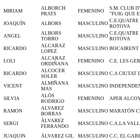
ALBORCH
S.M. CLUB D
MIRIAM
FEMENINO
PRATS
"FUIG QUE 
C.E.QUATRE
JOAQUÍN
ALBORS
MASCULINO
ROTOVA
ALBORS
C.E.QUATRE
ANGEL
MASCULINO
TORRO
ROTOVA
ALCARAZ
RICARDO
MASCULINO
BOCAIRENT
LOPEZ
ALCARAZ
LOLI
FEMENINO
C.E. LES GE
ORDIÑANA
ALCOCER
RICARDO
MASCULINO
C.A CIUTAT
SOLER
ALMIÑANA
VICENT
MASCULINO
INDEPENDE
MAS
ALÓS
SILVIA
FEMENINO
APER ALCO
RODRIGO
ALVAREZ
RAMON
MASCULINO
MARATÓN C
BORRAS
ÀLVAREZ
SERGI
MASCULINO
C.A.LA VAL
FERRANDO
JUAQUIN
ÁLVAREZ GIL
MASCULINO
C.C. EL GAR