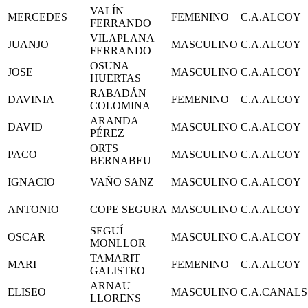
VALÍN
MERCEDES
FEMENINO
C.A.ALCOY
FERRANDO
VILAPLANA
JUANJO
MASCULINO
C.A.ALCOY
FERRANDO
OSUNA
JOSE
MASCULINO
C.A.ALCOY
HUERTAS
RABADÁN
DAVINIA
FEMENINO
C.A.ALCOY
COLOMINA
ARANDA
DAVID
MASCULINO
C.A.ALCOY
PÉREZ
ORTS
PACO
MASCULINO
C.A.ALCOY
BERNABEU
IGNACIO
VAÑO SANZ
MASCULINO
C.A.ALCOY
ANTONIO
COPE SEGURA
MASCULINO
C.A.ALCOY
SEGUÍ
OSCAR
MASCULINO
C.A.ALCOY
MONLLOR
TAMARIT
MARI
FEMENINO
C.A.ALCOY
GALISTEO
ARNAU
ELISEO
MASCULINO
C.A.CANALS
LLORENS