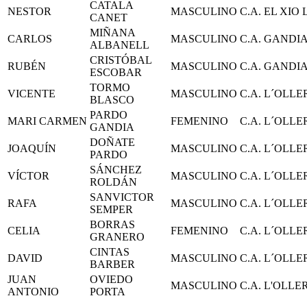
CATALA
NESTOR
MASCULINO
C.A. EL XIO
CANET
MIÑANA
CARLOS
MASCULINO
C.A. GANDI
ALBANELL
CRISTÓBAL
RUBÉN
MASCULINO
C.A. GANDI
ESCOBAR
TORMO
VICENTE
MASCULINO
C.A. L´OLLE
BLASCO
PARDO
MARI CARMEN
FEMENINO
C.A. L´OLLE
GANDIA
DOÑATE
JOAQUÍN
MASCULINO
C.A. L´OLLE
PARDO
SÁNCHEZ
VÍCTOR
MASCULINO
C.A. L´OLLE
ROLDÁN
SANVICTOR
RAFA
MASCULINO
C.A. L´OLLE
SEMPER
BORRAS
CELIA
FEMENINO
C.A. L´OLLE
GRANERO
CINTAS
DAVID
MASCULINO
C.A. L´OLLE
BARBER
JUAN
OVIEDO
MASCULINO
C.A. L'OLLE
ANTONIO
PORTA