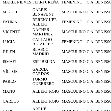
MARIA NIEVES
FERRI UREÑA
FEMENINO
C.A. BENIS
GALBIS
MIGUEL
MASCULINO
C.A. BENIS
BENAVENT
BERENGUER
FATIMA
FEMENINO
C.A. BENIS
ALBERT
NACHER
VICENTE
MASCULINO
C.A. BENIS
MARTÍNEZ
CALLADO
LUCIA
FEMENINO
C.A. BENIS
BATALLER
BLASCO
JULEN
MASCULINO
C.A. BENIS
MADRID
ISMAEL
ESPI BELDA
MASCULINO
C.A. BENIS
GARCIA
VÍCTOR
MASCULINO
C.A. BENIS
CARDOS
TORMO
PABLO
MASCULINO
C.A. BENIS
GUERRERO
MANU
ALBERT ROIG
MASCULINO
C.A. BENIS
CARLOS
ALBERT ROIG
MASCULINO
C.A. BENIS
ARRUÉ