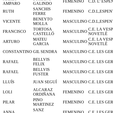
FEMENINO
C.D. L' ESP
AMPARO
GALINDO
SANCHIS
RUTH
FEMENINO
C.D.L,ESPE
FERRE
BENEYTO
VICENTE
MASCULINO
C.D.L,ESPE
MOLLA
TORTOSA
C.E. LA VES
FRANCISCO
MASCULINO
CASTELLÓ
NOVETLÈ
MATEU
C.E. LA VES
ARTURO
MASCULINO
GARCIA
NOVETLÈ
CONSTANTINO
GIL SENDRA
MASCULINO
C.E. LES GE
BELLVIS
RAFAEL
MASCULINO
C.E. LES GE
FELIX
BELLVIS
RAFAEL
MASCULINO
C.E. LES GE
FUSTER
LLUÍS
JUAN SEGUÍ
MASCULINO
C.E. LES GE
ALCARAZ
LOLI
FEMENINO
C.E. LES GE
ORDIÑANA
PINO
PILAR
FEMENINO
C.E. LES GE
MARTINEZ
SANZ
ANNA
FEMENINO
C.E. LES GE