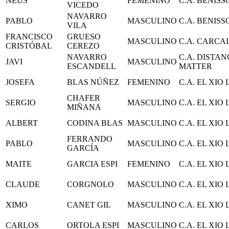
NEUS
FEMENINO
C.A. BENIS
VICEDO
NAVARRO
PABLO
MASCULINO
C.A. BENIS
VILA
FRANCISCO
GRUESO
MASCULINO
C.A. CARCA
CRISTÓBAL
CEREZO
NAVARRO
C.A. DISTAN
JAVI
MASCULINO
ESCANDELL
MATTER
JOSEFA
BLAS NÚÑEZ
FEMENINO
C.A. EL XIO
CHAFER
SERGIO
MASCULINO
C.A. EL XIO
MIÑANA
ALBERT
CODINA BLAS
MASCULINO
C.A. EL XIO
FERRANDO
PABLO
MASCULINO
C.A. EL XIO
GARCÍA
MAITE
GARCIA ESPI
FEMENINO
C.A. EL XIO
CLAUDE
CORGNOLO
MASCULINO
C.A. EL XIO
XIMO
CANET GIL
MASCULINO
C.A. EL XIO
CARLOS
ORTOLA ESPI
MASCULINO
C.A. EL XIO