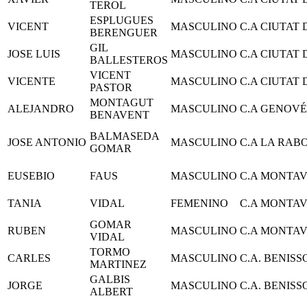
TEROL
ESPLUGUES
VICENT
MASCULINO
C.A CIUTAT
BERENGUER
GIL
JOSE LUIS
MASCULINO
C.A CIUTAT
BALLESTEROS
VICENT
VICENTE
MASCULINO
C.A CIUTAT
PASTOR
MONTAGUT
ALEJANDRO
MASCULINO
C.A GENOVÉ
BENAVENT
BALMASEDA
JOSE ANTONIO
MASCULINO
C.A LA RAB
GOMAR
EUSEBIO
FAUS
MASCULINO
C.A MONTA
TANIA
VIDAL
FEMENINO
C.A MONTA
GOMAR
RUBEN
MASCULINO
C.A MONTA
VIDAL
TORMO
CARLES
MASCULINO
C.A. BENIS
MARTINEZ
GALBIS
JORGE
MASCULINO
C.A. BENIS
ALBERT