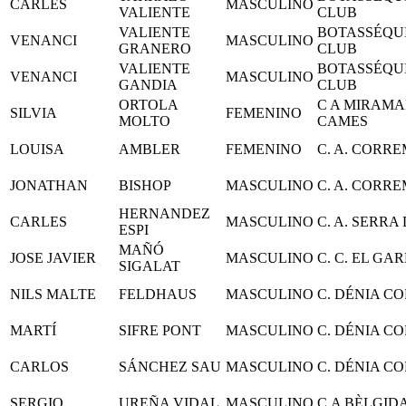
CARLES
MASCULINO
VALIENTE
CLUB
VALIENTE
BOTASSÉQU
VENANCI
MASCULINO
GRANERO
CLUB
VALIENTE
BOTASSÉQU
VENANCI
MASCULINO
GANDIA
CLUB
ORTOLA
C A MIRAMA
SILVIA
FEMENINO
MOLTO
CAMES
LOUISA
AMBLER
FEMENINO
C. A. CORR
JONATHAN
BISHOP
MASCULINO
C. A. CORR
HERNANDEZ
CARLES
MASCULINO
C. A. SERR
ESPI
MAÑÓ
JOSE JAVIER
MASCULINO
C. C. EL GAR
SIGALAT
NILS MALTE
FELDHAUS
MASCULINO
C. DÉNIA C
MARTÍ
SIFRE PONT
MASCULINO
C. DÉNIA C
CARLOS
SÁNCHEZ SAU
MASCULINO
C. DÉNIA C
SERGIO
UREÑA VIDAL
MASCULINO
C.A BÈLGID