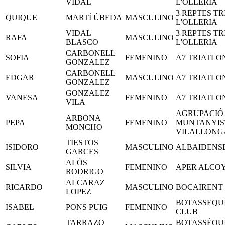
VIDAL
L'OLLERIA
3 REPTES T
QUIQUE
MARTÍ ÚBEDA
MASCULINO
L'OLLERIA
VIDAL
3 REPTES T
RAFA
MASCULINO
BLASCO
L'OLLERIA
CARBONELL
SOFIA
FEMENINO
A7 TRIATLO
GONZALEZ
CARBONELL
EDGAR
MASCULINO
A7 TRIATLO
GONZALEZ
GONZALEZ
VANESA
FEMENINO
A7 TRIATLO
VILA
AGRUPACIÓ
ARBONA
PEPA
FEMENINO
MUNTANYIS
MONCHO
VILALLONG
TIESTOS
ISIDORO
MASCULINO
ALBAIDENSE
GARCES
ALÓS
SILVIA
FEMENINO
APER ALCO
RODRIGO
ALCARAZ
RICARDO
MASCULINO
BOCAIRENT
LOPEZ
BOTASSEQU
ISABEL
PONS PUIG
FEMENINO
CLUB
TARRAZO
BOTASSÉQU