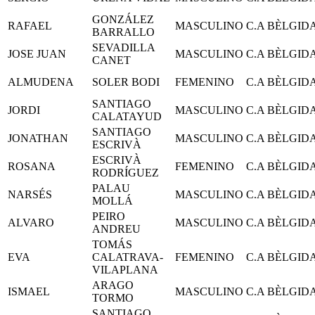
GONZÁLEZ
RAFAEL
MASCULINO
C.A BÈLGID
BARRALLO
SEVADILLA
JOSE JUAN
MASCULINO
C.A BÈLGID
CANET
ALMUDENA
SOLER BODI
FEMENINO
C.A BÈLGID
SANTIAGO
JORDI
MASCULINO
C.A BÈLGID
CALATAYUD
SANTIAGO
JONATHAN
MASCULINO
C.A BÈLGID
ESCRIVÀ
ESCRIVÀ
ROSANA
FEMENINO
C.A BÈLGID
RODRÍGUEZ
PALAU
NARSÉS
MASCULINO
C.A BÈLGID
MOLLÁ
PEIRO
ALVARO
MASCULINO
C.A BÈLGID
ANDREU
TOMÁS
EVA
CALATRAVA-
FEMENINO
C.A BÈLGID
VILAPLANA
ARAGO
ISMAEL
MASCULINO
C.A BÈLGID
TORMO
SANTIAGO