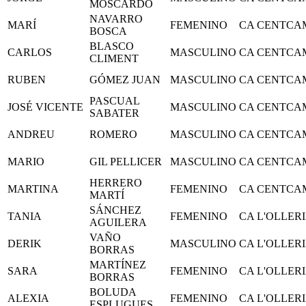
MOSCARDO
NAVARRO
MARÍ
FEMENINO
CA CENTCA
BOSCA
BLASCO
CARLOS
MASCULINO
CA CENTCA
CLIMENT
RUBEN
GÓMEZ JUAN
MASCULINO
CA CENTCA
PASCUAL
JOSÉ VICENTE
MASCULINO
CA CENTCA
SABATER
ANDREU
ROMERO
MASCULINO
CA CENTCA
MARIO
GIL PELLICER
MASCULINO
CA CENTCA
HERRERO
MARTINA
FEMENINO
CA CENTCA
MARTÍ
SÁNCHEZ
TANIA
FEMENINO
CA L'OLLER
AGUILERA
VAÑO
DERIK
MASCULINO
CA L'OLLER
BORRAS
MARTÍNEZ
SARA
FEMENINO
CA L'OLLER
BORRAS
BOLUDA
ALEXIA
FEMENINO
CA L'OLLER
ESPLUGUES