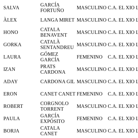
GARCÍA
SALVA
MASCULINO
C.A. EL XIO
FORTUÑO
ÀLEX
LANGA MIRET
MASCULINO
C.A. EL XIO
CATALA
HONO
MASCULINO
C.A. EL XIO
BENAVENT
CATALÀ
GORKA
MASCULINO
C.A. EL XIO
SENTANDREU
GÓMEZ
LAURA
FEMENINO
C.A. EL XIO
GARCÍA
PRATS
IZAN
MASCULINO
C.A. EL XIO
CARDONA
ADAY
CARDONA GIL
MASCULINO
C.A. EL XIO
ERON
CANET CANET
FEMENINO
C.A. EL XIO
CORGNOLO
ROBERT
MASCULINO
C.A. EL XIO
TORRENT
GARCÍA
PAULA
FEMENINO
C.A. EL XIO
EXPÓSITO
CATALA
BORJA
MASCULINO
C.A. EL XIO
CANET