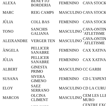
BENEYTO
ALEXA
FEMENINO
CAVA STOCK
BORDERIA
MARC
REIG CAMPS
MASCULINO
CAVA STOCK
JÚLIA
COLL BAS
FEMENINO
CAVA STOCK
SANCHIS
CAVA-ONTI
TONO
MASCULINO
GALIANA
´ATLETISME
CAVA-ONTI
ALEIXANDRE
VERGER TEN
MASCULINO
´ATLETISME
PELLICER
ÀNGELA
FEMENINO
CAX XATIVA
SANABRE
PELLICER
JÚLIA
FEMENINO
CAX XATIVA
SANABRE
GINESTA
ALBERT
MASCULINO
CC GARBI
PRIMO
SIVERA
SUSANA
FEMENINO
CD L`ESPEN
GIMENO
SAEZ
ELOY
MASCULINO
CD LA CUR
SERRANO
OLCINA
CEM LES LL
MARCOS
MASCULINO
CLIMENT
MURO
CENTRE EXC