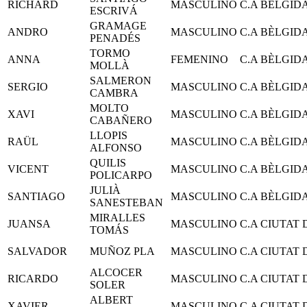
RICHARD
MASCULINO
C.A BÈLGID
ESCRIVÁ
GRAMAGE
ANDRO
MASCULINO
C.A BÈLGID
PENADÉS
TORMO
ANNA
FEMENINO
C.A BÈLGID
MOLLÀ
SALMERON
SERGIO
MASCULINO
C.A BÈLGID
CAMBRA
MOLTO
XAVI
MASCULINO
C.A BÈLGID
CABAÑERO
LLOPIS
RAÜL
MASCULINO
C.A BÈLGID
ALFONSO
QUILIS
VICENT
MASCULINO
C.A BÈLGID
POLICARPO
JULIÀ
SANTIAGO
MASCULINO
C.A BÈLGID
SANESTEBAN
MIRALLES
JUANSA
MASCULINO
C.A CIUTAT
TOMÁS
SALVADOR
MUÑOZ PLA
MASCULINO
C.A CIUTAT
ALCOCER
RICARDO
MASCULINO
C.A CIUTAT
SOLER
ALBERT
XAVIER
MASCULINO
C.A CIUTAT