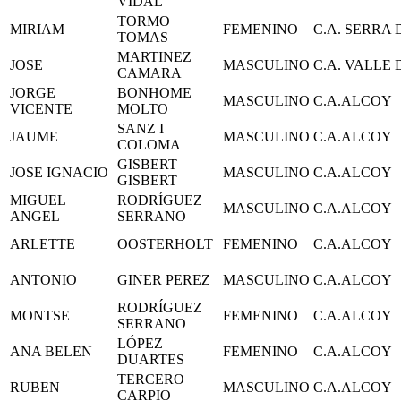
VIDAL
TORMO
MIRIAM
FEMENINO
C.A. SERRA
TOMAS
MARTINEZ
JOSE
MASCULINO
C.A. VALLE
CAMARA
JORGE
BONHOME
MASCULINO
C.A.ALCOY
VICENTE
MOLTO
SANZ I
JAUME
MASCULINO
C.A.ALCOY
COLOMA
GISBERT
JOSE IGNACIO
MASCULINO
C.A.ALCOY
GISBERT
MIGUEL
RODRÍGUEZ
MASCULINO
C.A.ALCOY
ANGEL
SERRANO
ARLETTE
OOSTERHOLT
FEMENINO
C.A.ALCOY
ANTONIO
GINER PEREZ
MASCULINO
C.A.ALCOY
RODRÍGUEZ
MONTSE
FEMENINO
C.A.ALCOY
SERRANO
LÓPEZ
ANA BELEN
FEMENINO
C.A.ALCOY
DUARTES
TERCERO
RUBEN
MASCULINO
C.A.ALCOY
CARPIO