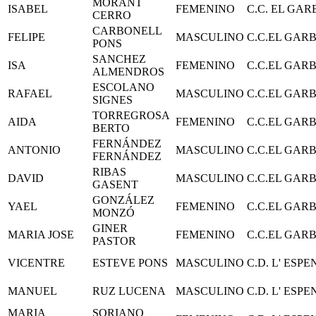
MORANT
ISABEL
FEMENINO
C.C. EL GAR
CERRO
CARBONELL
FELIPE
MASCULINO
C.C.EL GARB
PONS
SANCHEZ
ISA
FEMENINO
C.C.EL GARB
ALMENDROS
ESCOLANO
RAFAEL
MASCULINO
C.C.EL GARB
SIGNES
TORREGROSA
AIDA
FEMENINO
C.C.EL GARB
BERTO
FERNÁNDEZ
ANTONIO
MASCULINO
C.C.EL GARB
FERNÁNDEZ
RIBAS
DAVID
MASCULINO
C.C.EL GARB
GASENT
GONZÁLEZ
YAEL
FEMENINO
C.C.EL GARB
MONZÓ
GINER
MARIA JOSE
FEMENINO
C.C.EL GARB
PASTOR
VICENTRE
ESTEVE PONS
MASCULINO
C.D. L' ESP
MANUEL
RUZ LUCENA
MASCULINO
C.D. L' ESP
MARIA
SORIANO