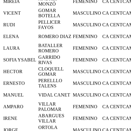
MIREIA
FEMENINO
CA CENTCA
MONZÓ
GOMAR
VICENT
MASCULINO
CA CENTCA
BOTELLA
PELLICER
RUDI
MASCULINO
CA CENTCA
FAYOS
ELENA
ROMERO DIAZ
FEMENINO
CA CENTCA
BATALLER
LAURA
FEMENINO
CA CENTCA
ROMERO
GARRIDO
SOFIA YSABEL
FEMENINO
CA CENTCA
RIVAS
CLOQUELL
HECTOR
MASCULINO
CA CENTCA
GOMAR
PERELLLO
ERNESTO
MASCULINO
CA CENTCA
TALENS
MANUEL
VIDAL CANET
MASCULINO
CA CENTCA
VILLAR
AMPARO
FEMENINO
CA CENTCA
PALOMAR
ABARGUES
IRENE
FEMENINO
CA CENTCA
VILLAR
ORTOLA
JORGE
MASCULINO
CA CENTCA