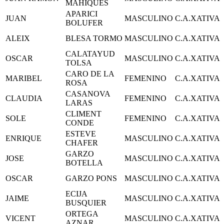
MAHIQUES
APARICI
JUAN
MASCULINO
C.A.XATIVA
BOLUFER
ALEIX
BLESA TORMO
MASCULINO
C.A.XATIVA
CALATAYUD
OSCAR
MASCULINO
C.A.XATIVA
TOLSA
CARO DE LA
MARIBEL
FEMENINO
C.A.XATIVA
ROSA
CASANOVA
CLAUDIA
FEMENINO
C.A.XATIVA
LARAS
CLIMENT
SOLE
FEMENINO
C.A.XATIVA
CONDE
ESTEVE
ENRIQUE
MASCULINO
C.A.XATIVA
CHAFER
GARZO
JOSE
MASCULINO
C.A.XATIVA
BOTELLA
OSCAR
GARZO PONS
MASCULINO
C.A.XATIVA
ECIJA
JAIME
MASCULINO
C.A.XATIVA
BUSQUIER
ORTEGA
VICENT
MASCULINO
C.A.XATIVA
AZNAR