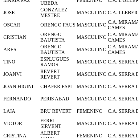
MARIA PAZ
FEMENINO
C.A. L'OLLE
UBEDA
GONZALEZ
JOSE
MASCULINO
C.A. LLEBEI
MESTRE
C.A. MIRAM
OSCAR
ORENGO FAUS
MASCULINO
CAMES
ORENGO
C.A. MIRAM
CRISTIAN
MASCULINO
BAUTISTA
CAMES
ORENGO
C.A. MIRAM
ARES
MASCULINO
BAUTISTA
CAMES
ESPLUGUES
TINO
MASCULINO
C.A. SERRA
RAMOS
REVERT
JOANVI
MASCULINO
C.A. SERRA
REVERT
JOAN HIGINI
CHAFER ESPI
MASCULINO
C.A. SERRA
FERNANDO
PERIS ABAD
MASCULINO
C.A. SERRA
LAIA
BRU REVERT
FEMENINO
C.A. SERRA
FERRI
VICTOR
MASCULINO
C.A. SERRA
SIRVENT
ALBERT
CRISTINA
FEMENINO
C.A. SERRA