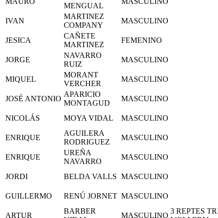
MAURO
MASCULINO
MENGUAL
MARTINEZ
IVAN
MASCULINO
COMPANY
CAÑETE
JESICA
FEMENINO
MARTINEZ
NAVARRO
JORGE
MASCULINO
RUIZ
MORANT
MIQUEL
MASCULINO
VERCHER
APARICIO
JOSÉ ANTONIO
MASCULINO
MONTAGUD
NICOLÁS
MOYA VIDAL
MASCULINO
AGUILERA
ENRIQUE
MASCULINO
RODRIGUEZ
UREÑA
ENRIQUE
MASCULINO
NAVARRO
JORDI
BELDA VALLS
MASCULINO
GUILLERMO
RENÚ JORNET
MASCULINO
BARBER
3 REPTES T
ARTUR
MASCULINO