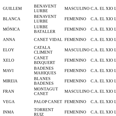
BENAVENT
GUILLEM
MASCULINO
C.A. EL XIO
LURBE
BENAVENT
BLANCA
FEMENINO
C.A. EL XIO
LURBE
LURBE
MÓNICA
FEMENINO
C.A. EL XIO
BATALLER
ANNA
CANET VIDAL
FEMENINO
C.A. EL XIO
CATALA
ELOY
MASCULINO
C.A. EL XIO
CLIMENT
CANET
XELO
FEMENINO
C.A. EL XIO
BIXQUERT
BADENES
MAVI
FEMENINO
C.A. EL XIO
MAHIQUES
BLANES
MIREIA
FEMENINO
C.A. EL XIO
BADENES
MONTAGUT
FRAN
MASCULINO
C.A. EL XIO
CANET
VEGA
PALOP CANET
FEMENINO
C.A. EL XIO
TORRENT
INMA
FEMENINO
C.A. EL XIO
RUIZ