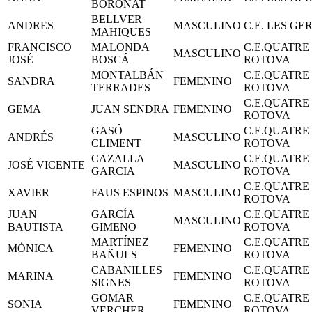
BORONAT
BELLVER
ANDRES
MASCULINO
C.E. LES GE
MAHIQUES
FRANCISCO
MALONDA
C.E.QUATRE
MASCULINO
JOSÉ
BOSCÁ
ROTOVA
MONTALBÁN
C.E.QUATRE
SANDRA
FEMENINO
TERRADES
ROTOVA
C.E.QUATRE
GEMA
JUAN SENDRA
FEMENINO
ROTOVA
GASÓ
C.E.QUATRE
ANDRÉS
MASCULINO
CLIMENT
ROTOVA
CAZALLA
C.E.QUATRE
JOSÉ VICENTE
MASCULINO
GARCIA
ROTOVA
C.E.QUATRE
XAVIER
FAUS ESPINOS
MASCULINO
ROTOVA
JUAN
GARCÍA
C.E.QUATRE
MASCULINO
BAUTISTA
GIMENO
ROTOVA
MARTÍNEZ
C.E.QUATRE
MÓNICA
FEMENINO
BAÑULS
ROTOVA
CABANILLES
C.E.QUATRE
MARINA
FEMENINO
SIGNES
ROTOVA
GOMAR
C.E.QUATRE
SONIA
FEMENINO
VERCHER
ROTOVA