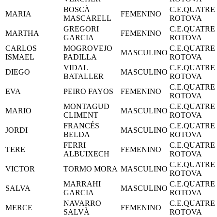
BOSCÀ
C.E.QUATRE
MARIA
FEMENINO
MASCARELL
ROTOVA
GREGORI
C.E.QUATRE
MARTHA
FEMENINO
GARCIA
ROTOVA
CARLOS
MOGROVEJO
C.E.QUATRE
MASCULINO
ISMAEL
PADILLA
ROTOVA
VIDAL
C.E.QUATRE
DIEGO
MASCULINO
BATALLER
ROTOVA
C.E.QUATRE
EVA
PEIRO FAYOS
FEMENINO
ROTOVA
MONTAGUD
C.E.QUATRE
MARIO
MASCULINO
CLIMENT
ROTOVA
FRANCÉS
C.E.QUATRE
JORDI
MASCULINO
BELDA
ROTOVA
FERRI
C.E.QUATRE
TERE
FEMENINO
ALBUIXECH
ROTOVA
C.E.QUATRE
VICTOR
TORMO MORA
MASCULINO
ROTOVA
MARRAHI
C.E.QUATRE
SALVA
MASCULINO
GARCIA
ROTOVA
NAVARRO
C.E.QUATRE
MERCE
FEMENINO
SALVÀ
ROTOVA