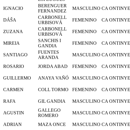
BERENGUER
IGNACIO
MASCULINO
CA ONTINY
FERNANDEZ
CARBONELL
DÁŠA
FEMENINO
CA ONTINY
URBISOVÁ
CARBONELL
ZUZANA
FEMENINO
CA ONTINY
URBISOVÁ
SANCHIS I
MIREIA
FEMENINO
CA ONTINY
GANDIA
FUENTES
SANTIAGO
MASCULINO
CA ONTINY
ARANDA
ROSARIO
JORDA ABAD
FEMENINO
CA ONTINY
GUILLERMO
ANAYA VAÑÓ
MASCULINO
CA ONTINY
CARMEN
COLL TORMO
FEMENINO
CA ONTINY
RAFA
GIL GANDIA
MASCULINO
CA ONTINY
GALLEGO
AGUSTIN
MASCULINO
CA ONTINY
ROMERO
ADRIAN
MAZA ONCE
MASCULINO
CA ONTINY