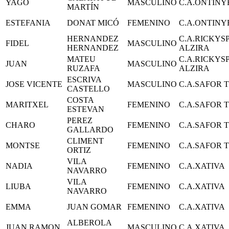
YAGO
MASCULINO
C.A.ONTINY
MARTÍN
ESTEFANIA
DONAT MICÓ
FEMENINO
C.A.ONTINY
HERNANDEZ
C.A.RICKY
FIDEL
MASCULINO
HERNANDEZ
ALZIRA
MATEU
C.A.RICKY
JUAN
MASCULINO
RUZAFA
ALZIRA
ESCRIVA
JOSE VICENTE
MASCULINO
C.A.SAFOR 
CASTELLO
COSTA
MARITXEL
FEMENINO
C.A.SAFOR 
ESTEVAN
PEREZ
CHARO
FEMENINO
C.A.SAFOR 
GALLARDO
CLIMENT
MONTSE
FEMENINO
C.A.SAFOR 
ORTIZ
VILA
NADIA
FEMENINO
C.A.XATIVA
NAVARRO
VILA
LIUBA
FEMENINO
C.A.XATIVA
NAVARRO
EMMA
JUAN GOMAR
FEMENINO
C.A.XATIVA
ALBEROLA
JUAN RAMON
MASCULINO
C.A.XATIVA