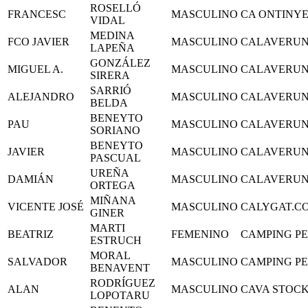
ROSELLÓ
FRANCESC
MASCULINO
CA ONTINY
VIDAL
MEDINA
FCO JAVIER
MASCULINO
CALAVERU
LAPEÑA
GONZÁLEZ
MIGUEL A.
MASCULINO
CALAVERU
SIRERA
SARRIÓ
ALEJANDRO
MASCULINO
CALAVERU
BELDA
BENEYTO
PAU
MASCULINO
CALAVERU
SORIANO
BENEYTO
JAVIER
MASCULINO
CALAVERU
PASCUAL
UREÑA
DAMIÁN
MASCULINO
CALAVERU
ORTEGA
MIÑANA
VICENTE JOSÉ
MASCULINO
CALYGAT.C
GINER
MARTI
BEATRIZ
FEMENINO
CAMPING PE
ESTRUCH
MORAL
SALVADOR
MASCULINO
CAMPING PE
BENAVENT
RODRÍGUEZ
ALAN
MASCULINO
CAVA STOCK
LOPOTARU