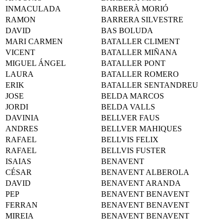
INMACULADA
BARBERÀ MORIÓ
RAMON
BARRERA SILVESTRE
DAVID
BAS BOLUDA
MARI CARMEN
BATALLER CLIMENT
VICENT
BATALLER MIÑANA
MIGUEL ÁNGEL
BATALLER PONT
LAURA
BATALLER ROMERO
ERIK
BATALLER SENTANDREU
JOSE
BELDA MARCOS
JORDI
BELDA VALLS
DAVINIA
BELLVER FAUS
ANDRES
BELLVER MAHIQUES
RAFAEL
BELLVIS FELIX
RAFAEL
BELLVIS FUSTER
ISAIAS
BENAVENT
CÉSAR
BENAVENT ALBEROLA
DAVID
BENAVENT ARANDA
PEP
BENAVENT BENAVENT
FERRAN
BENAVENT BENAVENT
MIREIA
BENAVENT BENAVENT