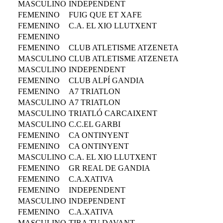
MASCULINO
INDEPENDENT
FEMENINO
FUIG QUE ET XAFE
FEMENINO
C.A. EL XIO LLUTXENT
FEMENINO
FEMENINO
CLUB ATLETISME ATZENETA
MASCULINO
CLUB ATLETISME ATZENETA
MASCULINO
INDEPENDENT
FEMENINO
CLUB ALPÍ GANDIA
FEMENINO
A7 TRIATLON
MASCULINO
A7 TRIATLON
MASCULINO
TRIATLÓ CARCAIXENT
MASCULINO
C.C.EL GARBI
FEMENINO
CA ONTINYENT
FEMENINO
CA ONTINYENT
MASCULINO
C.A. EL XIO LLUTXENT
FEMENINO
GR REAL DE GANDIA
FEMENINO
C.A.XATIVA
FEMENINO
INDEPENDENT
MASCULINO
INDEPENDENT
FEMENINO
C.A.XATIVA
MASCULINO
TIRA TU DAVANT