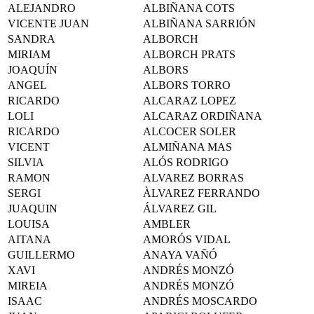
ALEJANDRO
ALBIÑANA COTS
VICENTE JUAN
ALBIÑANA SARRIÓN
SANDRA
ALBORCH
MIRIAM
ALBORCH PRATS
JOAQUÍN
ALBORS
ANGEL
ALBORS TORRO
RICARDO
ALCARAZ LOPEZ
LOLI
ALCARAZ ORDIÑANA
RICARDO
ALCOCER SOLER
VICENT
ALMIÑANA MAS
SILVIA
ALÓS RODRIGO
RAMON
ALVAREZ BORRAS
SERGI
ÀLVAREZ FERRANDO
JUAQUIN
ÁLVAREZ GIL
LOUISA
AMBLER
AITANA
AMORÓS VIDAL
GUILLERMO
ANAYA VAÑÓ
XAVI
ANDRÉS MONZÓ
MIREIA
ANDRÉS MONZÓ
ISAAC
ANDRÉS MOSCARDO