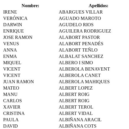
Nombre:
Apellidos:
IRENE
ABARGUES VILLAR
VERÓNICA
AGUADO MAROTO
DARWIN
AGUDELO RIOS
ENRIQUE
AGUILERA RODRIGUEZ
JOSE RAMON
ALABORT PASTOR
VENUS
ALABORT PENADÉS
ANNA
ALABORT TEÑLO
ENMA
ALBALAT SANCHEZ
MIQUEL
ALBERO I SIMO
VICENT
ALBEROLA BENAVENT
VICENT
ALBEROLA CANET
JUAN RAMON
ALBEROLA MAHIQUES
MATEO
ALBERT LOPEZ
MANU
ALBERT ROIG
CARLOS
ALBERT ROIG
XAVIER
ALBERT TEROL
CRISTINA
ALBERT VIDAL
PAULA
ALBIÑANA ARACIL
DAVID
ALBIÑANA COTS