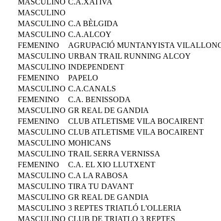
MASCULINO
C.A.XATIVA
MASCULINO
MASCULINO
C.A BÈLGIDA
MASCULINO
C.A.ALCOY
FEMENINO
AGRUPACIÓ MUNTANYISTA VILALLON
MASCULINO
URBAN TRAIL RUNNING ALCOY
MASCULINO
INDEPENDENT
FEMENINO
PAPELO
MASCULINO
C.A.CANALS
FEMENINO
C.A. BENISSODA
MASCULINO
GR REAL DE GANDIA
FEMENINO
CLUB ATLETISME VILA BOCAIRENT
MASCULINO
CLUB ATLETISME VILA BOCAIRENT
MASCULINO
MOHICANS
MASCULINO
TRAIL SERRA VERNISSA
FEMENINO
C.A. EL XIO LLUTXENT
MASCULINO
C.A LA RABOSA
MASCULINO
TIRA TU DAVANT
MASCULINO
GR REAL DE GANDIA
MASCULINO
3 REPTES TRIATLÓ L'OLLERIA
MASCULINO
CLUB DE TRIATLO 3 REPTES