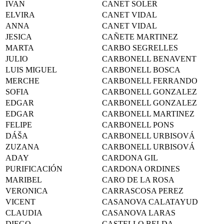
IVAN
CANET SOLER
ELVIRA
CANET VIDAL
ANNA
CANET VIDAL
JESICA
CAÑETE MARTINEZ
MARTA
CARBO SEGRELLES
JULIO
CARBONELL BENAVENT
LUIS MIGUEL
CARBONELL BOSCA
MERCHE
CARBONELL FERRANDO
SOFIA
CARBONELL GONZALEZ
EDGAR
CARBONELL GONZALEZ
EDGAR
CARBONELL MARTINEZ
FELIPE
CARBONELL PONS
DÁŠA
CARBONELL URBISOVÁ
ZUZANA
CARBONELL URBISOVÁ
ADAY
CARDONA GIL
PURIFICACIÓN
CARDONA ORDINES
MARIBEL
CARO DE LA ROSA
VERONICA
CARRASCOSA PEREZ
VICENT
CASANOVA CALATAYUD
CLAUDIA
CASANOVA LARAS
DIEGO
CASTELLO BELDA