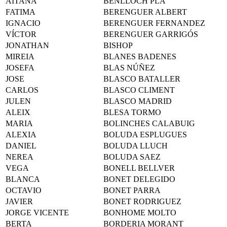
AITANA
BENLLOCH PLA
FATIMA
BERENGUER ALBERT
IGNACIO
BERENGUER FERNANDEZ
VÍCTOR
BERENGUER GARRIGÓS
JONATHAN
BISHOP
MIREIA
BLANES BADENES
JOSEFA
BLAS NÚÑEZ
JOSE
BLASCO BATALLER
CARLOS
BLASCO CLIMENT
JULEN
BLASCO MADRID
ALEIX
BLESA TORMO
MARIA
BOLINCHES CALABUIG
ALEXIA
BOLUDA ESPLUGUES
DANIEL
BOLUDA LLUCH
NEREA
BOLUDA SAEZ
VEGA
BONELL BELLVER
BLANCA
BONET DELEGIDO
OCTAVIO
BONET PARRA
JAVIER
BONET RODRIGUEZ
JORGE VICENTE
BONHOME MOLTO
BERTA
BORDERIA MORANT