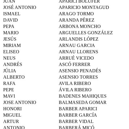
JUAN
APARICI BOLUFER
JOSÉ ANTONIO
APARICIO MONTAGUD
ISMAEL
ARAGO TORMO
DAVID
ARANDA PÉREZ
PEPA
ARBONA MONCHO
MARIO
ARGUELLES GONZÁLEZ
JESÚS
ARLANDIS LÓPEZ
MIRIAM
ARNAU GARCIA
ELISEO
ARNAU LLORENS
NEUS
ARRUÉ VICEDO
ANDRÉS
ASCÓ FERRER
JÚLIA
ASENSIO PENADÉS
ALBERTO
ASENSIO TORRES
RAFA
AVILA RIBERO
PEPE
ÁVILA RIBERO
MAVI
BADENES MAHIQUES
JOSE ANTONIO
BALMASEDA GOMAR
HONORI
BARBER APARICI
MIGUEL
BARBER GARCÍA
ARTUR
BARBER VIDAL
ANTONIO
BARBERÁ MICÓ