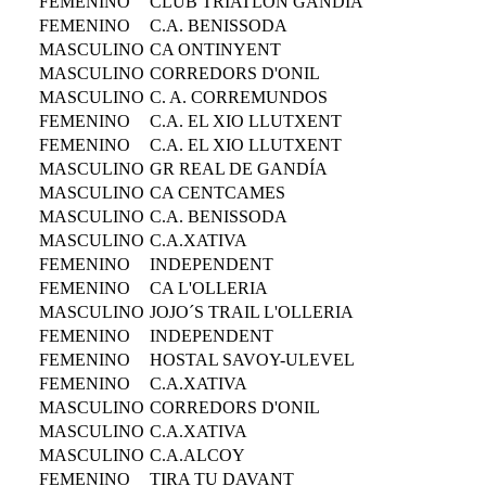
FEMENINO
CLUB TRIATLÓN GANDIA
FEMENINO
C.A. BENISSODA
MASCULINO
CA ONTINYENT
MASCULINO
CORREDORS D'ONIL
MASCULINO
C. A. CORREMUNDOS
FEMENINO
C.A. EL XIO LLUTXENT
FEMENINO
C.A. EL XIO LLUTXENT
MASCULINO
GR REAL DE GANDÍA
MASCULINO
CA CENTCAMES
MASCULINO
C.A. BENISSODA
MASCULINO
C.A.XATIVA
FEMENINO
INDEPENDENT
FEMENINO
CA L'OLLERIA
MASCULINO
JOJO´S TRAIL L'OLLERIA
FEMENINO
INDEPENDENT
FEMENINO
HOSTAL SAVOY-ULEVEL
FEMENINO
C.A.XATIVA
MASCULINO
CORREDORS D'ONIL
MASCULINO
C.A.XATIVA
MASCULINO
C.A.ALCOY
FEMENINO
TIRA TU DAVANT