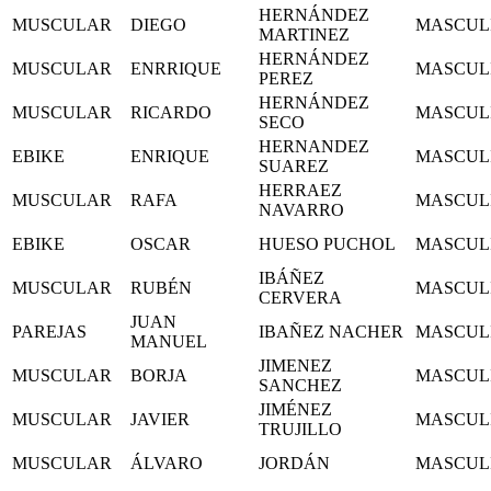
HERNÁNDEZ
MUSCULAR
DIEGO
MASCUL
MARTINEZ
HERNÁNDEZ
MUSCULAR
ENRRIQUE
MASCUL
PEREZ
HERNÁNDEZ
MUSCULAR
RICARDO
MASCUL
SECO
HERNANDEZ
EBIKE
ENRIQUE
MASCUL
SUAREZ
HERRAEZ
MUSCULAR
RAFA
MASCUL
NAVARRO
EBIKE
OSCAR
HUESO PUCHOL
MASCUL
IBÁÑEZ
MUSCULAR
RUBÉN
MASCUL
CERVERA
JUAN
PAREJAS
IBAÑEZ NACHER
MASCUL
MANUEL
JIMENEZ
MUSCULAR
BORJA
MASCUL
SANCHEZ
JIMÉNEZ
MUSCULAR
JAVIER
MASCUL
TRUJILLO
MUSCULAR
ÁLVARO
JORDÁN
MASCUL