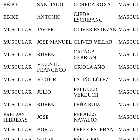
EBIKE
SANTIAGO
OCHEDA ROXA
MASCUL
OJEDA
EBIKE
ANTONIO
MASCUL
ESCRIBANO
MUSCULAR
JAVIER
OLIVER ESTEVAN
MASCUL
MUSCULAR
JOSE MANUEL
OLIVER VILLAR
MASCUL
ORENGA
MUSCULAR
RUBEN
MASCUL
CEBRIAN
VICENTE
MUSCULAR
ORIOLA AÑO
MASCUL
FRANCISCO
MUSCULAR
VÍCTOR
PATIÑO LÓPEZ
MASCUL
PELLICER
MUSCULAR
JULIO
MASCUL
VERDUCH
MUSCULAR
RUBEN
PEÑA RUIZ
MASCUL
PAREJAS
PERALES
JOSE
MASCUL
HIBRIDAS
NAVALON
MUSCULAR
BORJA
PEREZ ESTEBAN
MASCUL
MUSCULAR
SERGIO
PÉREZ FAS
MASCUL