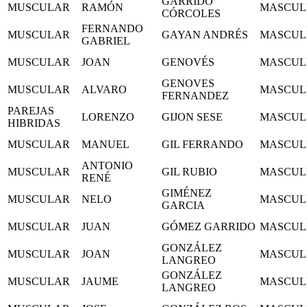
GARRIDO
MUSCULAR
RAMÓN
MASCUL
CÓRCOLES
FERNANDO
MUSCULAR
GAYAN ANDRÉS
MASCUL
GABRIEL
MUSCULAR
JOAN
GENOVÉS
MASCUL
GENOVES
MUSCULAR
ALVARO
MASCUL
FERNANDEZ
PAREJAS
LORENZO
GIJON SESE
MASCUL
HIBRIDAS
MUSCULAR
MANUEL
GIL FERRANDO
MASCUL
ANTONIO
MUSCULAR
GIL RUBIO
MASCUL
RENÉ
GIMÉNEZ
MUSCULAR
NELO
MASCUL
GARCIA
MUSCULAR
JUAN
GÓMEZ GARRIDO
MASCUL
GONZÁLEZ
MUSCULAR
JOAN
MASCUL
LANGREO
GONZÁLEZ
MUSCULAR
JAUME
MASCUL
LANGREO