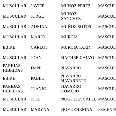
MUSCULAR
JAVIER
MUÑOZ PEREZ
MASCUL
MUÑOZ
MUSCULAR
JORGE
MASCUL
SANCHEZ
MUSCULAR
ADRIAN
MUÑOZ SOTOS
MASCUL
MUSCULAR
MARIO
MURCIA
MASCUL
EBIKE
CARLOS
MURCIA TARIN
MASCUL
MUSCULAR
JOAN
NACHER CALVO
MASCUL
PAREJAS
DANI
NAVARRO
MASCUL
HIBRIDAS
NAVARRO
EBIKE
PABLO
MASCUL
NAVARRETE
PAREJAS
NAVARRO
JUANJO
MASCUL
HIBRIDAS
ROMERO
MUSCULAR
JOEL
NOGUERA CALLE
MASCUL
MUSCULAR
MARYNA
NOVOZHENINA
FEMENI