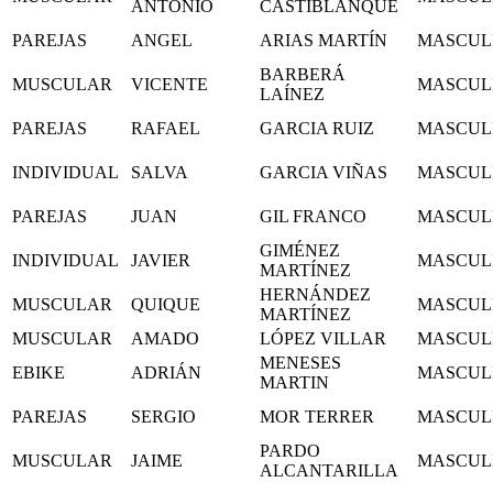
ANTONIO
CASTIBLANQUE
PAREJAS
ANGEL
ARIAS MARTÍN
MASCUL
BARBERÁ
MUSCULAR
VICENTE
MASCUL
LAÍNEZ
PAREJAS
RAFAEL
GARCIA RUIZ
MASCUL
INDIVIDUAL
SALVA
GARCIA VIÑAS
MASCUL
PAREJAS
JUAN
GIL FRANCO
MASCUL
GIMÉNEZ
INDIVIDUAL
JAVIER
MASCUL
MARTÍNEZ
HERNÁNDEZ
MUSCULAR
QUIQUE
MASCUL
MARTÍNEZ
MUSCULAR
AMADO
LÓPEZ VILLAR
MASCUL
MENESES
EBIKE
ADRIÁN
MASCUL
MARTIN
PAREJAS
SERGIO
MOR TERRER
MASCUL
PARDO
MUSCULAR
JAIME
MASCUL
ALCANTARILLA