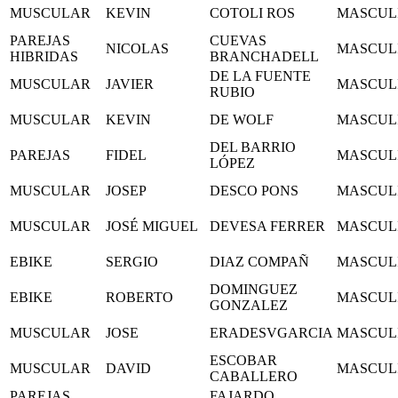
MUSCULAR
KEVIN
COTOLI ROS
MASCUL
PAREJAS
CUEVAS
NICOLAS
MASCUL
HIBRIDAS
BRANCHADELL
DE LA FUENTE
MUSCULAR
JAVIER
MASCUL
RUBIO
MUSCULAR
KEVIN
DE WOLF
MASCUL
DEL BARRIO
PAREJAS
FIDEL
MASCUL
LÓPEZ
MUSCULAR
JOSEP
DESCO PONS
MASCUL
MUSCULAR
JOSÉ MIGUEL
DEVESA FERRER
MASCUL
EBIKE
SERGIO
DIAZ COMPAÑ
MASCUL
DOMINGUEZ
EBIKE
ROBERTO
MASCUL
GONZALEZ
MUSCULAR
JOSE
ERADESVGARCIA
MASCUL
ESCOBAR
MUSCULAR
DAVID
MASCUL
CABALLERO
PAREJAS
FAJARDO