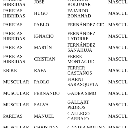
JOSE
MASCUL
HIBRIDAS
BOLUMAR
PAREJAS
FAJARDO
HUGO
MASCUL
HIBRIDAS
BONANAD
PAREJAS
PABLO
FERNÁNDEZ CID
MASCUL
PAREJAS
FERNÁNDEZ
IGNACIO
MASCUL
HIBRIDAS
LATORRE
FERNÁNDEZ
PAREJAS
MARTÍN
MASCUL
SANAHUJA
PAREJAS
FERRE
CRISTIAN
MASCUL
HIBRIDAS
MONTAGUD
FERRER
EBIKE
RAFA
MASCUL
CASTAÑOS
FIARNI
MUSCULAR
PAOLO
MASCUL
SARASQUETA
MUSCULAR
FERNANDO
GADEA SIMO
MASCUL
GALLART
MUSCULAR
SALVA
MASCUL
PEDRÓS
GALLEGO
PAREJAS
MANUEL
MASCUL
CARBAJO
MUSCULAR
CHRISTIAN
GANDIA MOLINA
MASCUL