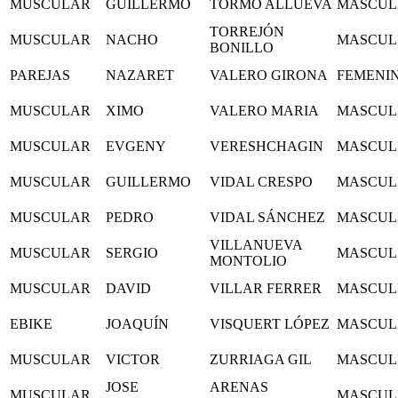
MUSCULAR
GUILLERMO
TORMO ALLUEVA
MASCUL
TORREJÓN
MUSCULAR
NACHO
MASCUL
BONILLO
PAREJAS
NAZARET
VALERO GIRONA
FEMENI
MUSCULAR
XIMO
VALERO MARIA
MASCUL
MUSCULAR
EVGENY
VERESHCHAGIN
MASCUL
MUSCULAR
GUILLERMO
VIDAL CRESPO
MASCUL
MUSCULAR
PEDRO
VIDAL SÁNCHEZ
MASCUL
VILLANUEVA
MUSCULAR
SERGIO
MASCUL
MONTOLIO
MUSCULAR
DAVID
VILLAR FERRER
MASCUL
EBIKE
JOAQUÍN
VISQUERT LÓPEZ
MASCUL
MUSCULAR
VICTOR
ZURRIAGA GIL
MASCUL
JOSE
ARENAS
MUSCULAR
MASCUL