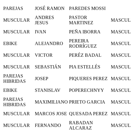
PAREJAS
JOSÉ RAMON
PAREDES MOSSI
ANDRES
PASTOR
MUSCULAR
MASCUL
JESUS
MARTINEZ
MUSCULAR
IVAN
PEÑA IBORRA
MASCUL
PEREIRA
EBIKE
ALEJANDRO
MASCUL
RODRÍGUEZ
MUSCULAR
VICTOR
PERÉZ BADAL
MASCUL
MUSCULAR
SEBASTIÁN
PIA ESTELLÉS
MASCUL
PAREJAS
JOSEP
PIQUERES PEREZ
MASCUL
HIBRIDAS
EBIKE
STANISLAV
POPERECHNYY
MASCUL
PAREJAS
MAXIMILIANO
PRIETO GARCIA
MASCUL
HIBRIDAS
MUSCULAR
MARCOS JOSE
QUESADA PEREZ
MASCUL
RABADAN
MUSCULAR
FERNANDO
MASCUL
ALCARAZ