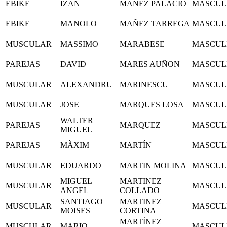
EBIKE
IZAN
MAÑEZ PALACIO
MASCUL
EBIKE
MANOLO
MAÑEZ TARREGA
MASCUL
MUSCULAR
MASSIMO
MARABESE
MASCUL
PAREJAS
DAVID
MARES AUÑON
MASCUL
MUSCULAR
ALEXANDRU
MARINESCU
MASCUL
MUSCULAR
JOSE
MARQUES LOSA
MASCUL
WALTER
PAREJAS
MARQUEZ
MASCUL
MIGUEL
PAREJAS
MÀXIM
MARTÍN
MASCUL
MUSCULAR
EDUARDO
MARTIN MOLINA
MASCUL
MIGUEL
MARTINEZ
MUSCULAR
MASCUL
ANGEL
COLLADO
SANTIAGO
MARTINEZ
MUSCULAR
MASCUL
MOISES
CORTINA
MARTÍNEZ
MUSCULAR
MARIO
MASCUL