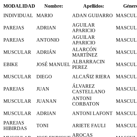
MODALIDAD
Nombre:
Apellidos:
Géner
INDIVIDUAL
MARIO
ADAN GUIJARRO
MASCUL
AGUILAR
PAREJAS
ADRIAN
MASCUL
APARICIO
AGUILAR
PAREJAS
ANTONIO
MASCUL
APARICIO
ALARCÓN
MUSCULAR
ADRIÁN
MASCUL
MARTÍNEZ
ALBARRACIN
EBIKE
JOSÉ MANUEL
MASCUL
PEREZ
MUSCULAR
DIEGO
ALCAÑIZ RIERA
MASCUL
ÁLVAREZ
PAREJAS
JUAN
MASCUL
CASTELLANO
ANTONI
MUSCULAR
JUANAN
MASCUL
CORBATON
MUSCULAR
ADRIAN
ANTONI LAFONT
MASCUL
PAREJAS
TONI
ARIETE FAULI
MASCUL
HIBIRDAS
AROCAS