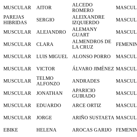
ALCEDO
MUSCULAR
AITOR
MASCUL
ROMERO
PAREJAS
ALEIXANDRE
SERGIO
MASCUL
HIBRIDAS
IZQUIERDO
ALEMANY
MUSCULAR
ALEJANDRO
MASCUL
GUART
ALMENDROS DE
MUSCULAR
CLARA
FEMENI
LA CRUZ
MUSCULAR
LUIS MIGUEL
ALONSO PORRO
MASCUL
MUSCULAR
VICTOR
ÁLVARO JIMÉNEZ
MASCUL
TELMO
MUSCULAR
ANDRADES
MASCUL
ALFONZO
APARICIO
MUSCULAR
JONATHAN
MASCUL
GUIRADO
MUSCULAR
EDUARDO
ARCE ORTIZ
MASCUL
MUSCULAR
JORGE
ARIÑO SUSTAETA
MASCUL
EBIKE
HELENA
AROCAS GARIJO
FEMENI