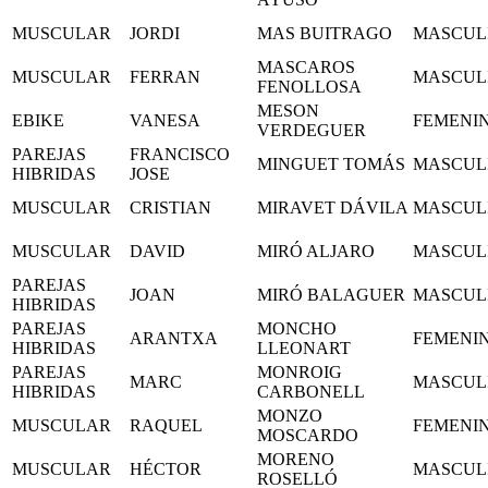
MUSCULAR
JORDI
MAS BUITRAGO
MASCUL
MASCAROS
MUSCULAR
FERRAN
MASCUL
FENOLLOSA
MESON
EBIKE
VANESA
FEMENI
VERDEGUER
PAREJAS
FRANCISCO
MINGUET TOMÁS
MASCUL
HIBRIDAS
JOSE
MUSCULAR
CRISTIAN
MIRAVET DÁVILA
MASCUL
MUSCULAR
DAVID
MIRÓ ALJARO
MASCUL
PAREJAS
JOAN
MIRÓ BALAGUER
MASCUL
HIBRIDAS
PAREJAS
MONCHO
ARANTXA
FEMENI
HIBRIDAS
LLEONART
PAREJAS
MONROIG
MARC
MASCUL
HIBRIDAS
CARBONELL
MONZO
MUSCULAR
RAQUEL
FEMENI
MOSCARDO
MORENO
MUSCULAR
HÉCTOR
MASCUL
ROSELLÓ