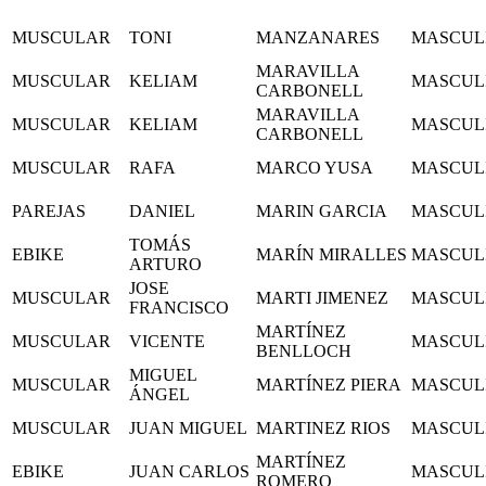
MUSCULAR
TONI
MANZANARES
MASCUL
MARAVILLA
MUSCULAR
KELIAM
MASCUL
CARBONELL
MARAVILLA
MUSCULAR
KELIAM
MASCUL
CARBONELL
MUSCULAR
RAFA
MARCO YUSA
MASCUL
PAREJAS
DANIEL
MARIN GARCIA
MASCUL
TOMÁS
EBIKE
MARÍN MIRALLES
MASCUL
ARTURO
JOSE
MUSCULAR
MARTI JIMENEZ
MASCUL
FRANCISCO
MARTÍNEZ
MUSCULAR
VICENTE
MASCUL
BENLLOCH
MIGUEL
MUSCULAR
MARTÍNEZ PIERA
MASCUL
ÁNGEL
MUSCULAR
JUAN MIGUEL
MARTINEZ RIOS
MASCUL
MARTÍNEZ
EBIKE
JUAN CARLOS
MASCUL
ROMERO