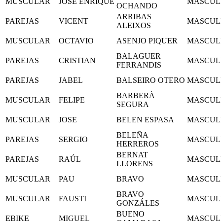
MUSCULAR
JOSE ENRIQUE
MASCUL
OCHANDO
ARRIBAS
PAREJAS
VICENT
MASCUL
ALEIXOS
MUSCULAR
OCTAVIO
ASENJO PIQUER
MASCUL
BALAGUER
PAREJAS
CRISTIAN
MASCUL
FERRANDIS
PAREJAS
JABEL
BALSEIRO OTERO
MASCUL
BARBERÀ
MUSCULAR
FELIPE
MASCUL
SEGURA
MUSCULAR
JOSE
BELEN ESPASA
MASCUL
BELEÑA
PAREJAS
SERGIO
MASCUL
HERREROS
BERNAT
PAREJAS
RAÚL
MASCUL
LLORENS
MUSCULAR
PAU
BRAVO
MASCUL
BRAVO
MUSCULAR
FAUSTI
MASCUL
GONZÁLES
BUENO
EBIKE
MIGUEL
MASCUL