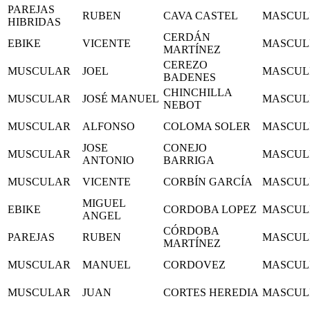
PAREJAS
RUBEN
CAVA CASTEL
MASCUL
HIBRIDAS
CERDÁN
EBIKE
VICENTE
MASCUL
MARTÍNEZ
CEREZO
MUSCULAR
JOEL
MASCUL
BADENES
CHINCHILLA
MUSCULAR
JOSÉ MANUEL
MASCUL
NEBOT
MUSCULAR
ALFONSO
COLOMA SOLER
MASCUL
JOSE
CONEJO
MUSCULAR
MASCUL
ANTONIO
BARRIGA
MUSCULAR
VICENTE
CORBÍN GARCÍA
MASCUL
MIGUEL
EBIKE
CORDOBA LOPEZ
MASCUL
ANGEL
CÓRDOBA
PAREJAS
RUBEN
MASCUL
MARTÍNEZ
MUSCULAR
MANUEL
CORDOVEZ
MASCUL
MUSCULAR
JUAN
CORTES HEREDIA
MASCUL