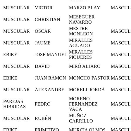
MUSCULAR
VICTOR
MARZO BLAY
MASCUL
MESEGUER
MUSCULAR
CHRISTIAN
NAVARRO
MESTRE
MUSCULAR
OSCAR
MASCUL
MONLEON
MIRALLES
MUSCULAR
JAUME
MASCUL
AGUADO
MIRALLES
EBIKE
JOSE MANUEL
MASCUL
PIQUERES
MUSCULAR
DAVID
MIRÓ ALJARO
MASCUL
EBIKE
JUAN RAMON
MONCHO PASTOR
MASCUL
MUSCULAR
ALEXANDRE
MORELL JORDÁ
MASCUL
MORENO
PAREJAS
PEDRO
FERNANDEZ
MASCUL
HIBRIDAS
VACA
MUÑOZ
MUSCULAR
RUBÉN
MASCUL
CARRILLO
EBIKE
PRIMITIVO
MURCIA OLMOS
MASCUL