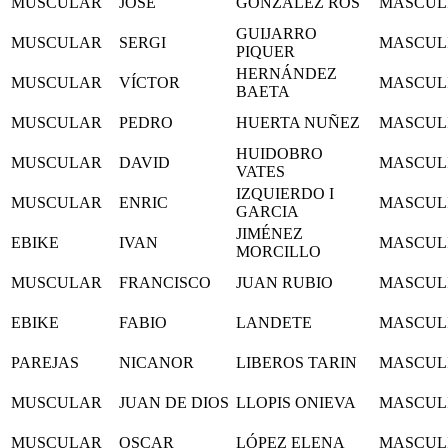
MUSCULAR
JOSE
GONZÁLEZ ROS
MASCUL
GUIJARRO
MUSCULAR
SERGI
MASCUL
PIQUER
HERNÁNDEZ
MUSCULAR
VÍCTOR
MASCUL
BAETA
MUSCULAR
PEDRO
HUERTA NUÑEZ
MASCUL
HUIDOBRO
MUSCULAR
DAVID
MASCUL
VATES
IZQUIERDO I
MUSCULAR
ENRIC
MASCUL
GARCIA
JIMÉNEZ
EBIKE
IVAN
MASCUL
MORCILLO
MUSCULAR
FRANCISCO
JUAN RUBIO
MASCUL
EBIKE
FABIO
LANDETE
MASCUL
PAREJAS
NICANOR
LIBEROS TARIN
MASCUL
MUSCULAR
JUAN DE DIOS
LLOPIS ONIEVA
MASCUL
MUSCULAR
OSCAR
LÓPEZ ELENA
MASCUL