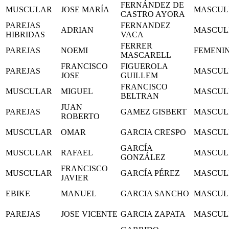
FERNÁNDEZ DE
MUSCULAR
JOSE MARÍA
MASCUL
CASTRO AYORA
PAREJAS
FERNANDEZ
ADRIAN
MASCUL
HIBRIDAS
VACA
FERRER
PAREJAS
NOEMI
FEMENI
MASCARELL
FRANCISCO
FIGUEROLA
PAREJAS
MASCUL
JOSE
GUILLEM
FRANCISCO
MUSCULAR
MIGUEL
MASCUL
BELTRAN
JUAN
PAREJAS
GAMEZ GISBERT
MASCUL
ROBERTO
MUSCULAR
OMAR
GARCIA CRESPO
MASCUL
GARCÍA
MUSCULAR
RAFAEL
MASCUL
GONZÁLEZ
FRANCISCO
MUSCULAR
GARCÍA PÉREZ
MASCUL
JAVIER
EBIKE
MANUEL
GARCIA SANCHO
MASCUL
PAREJAS
JOSE VICENTE
GARCIA ZAPATA
MASCUL