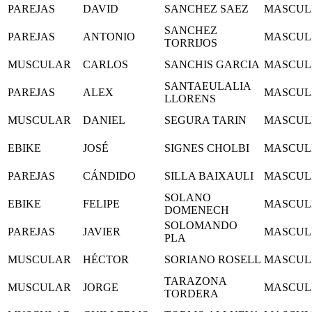
PAREJAS
DAVID
SANCHEZ SAEZ
MASCUL
SANCHEZ
PAREJAS
ANTONIO
MASCUL
TORRIJOS
MUSCULAR
CARLOS
SANCHIS GARCIA
MASCUL
SANTAEULALIA
PAREJAS
ALEX
MASCUL
LLORENS
MUSCULAR
DANIEL
SEGURA TARIN
MASCUL
EBIKE
JOSÉ
SIGNES CHOLBI
MASCUL
PAREJAS
CÁNDIDO
SILLA BAIXAULI
MASCUL
SOLANO
EBIKE
FELIPE
MASCUL
DOMENECH
SOLOMANDO
PAREJAS
JAVIER
MASCUL
PLA
MUSCULAR
HÉCTOR
SORIANO ROSELL
MASCUL
TARAZONA
MUSCULAR
JORGE
MASCUL
TORDERA