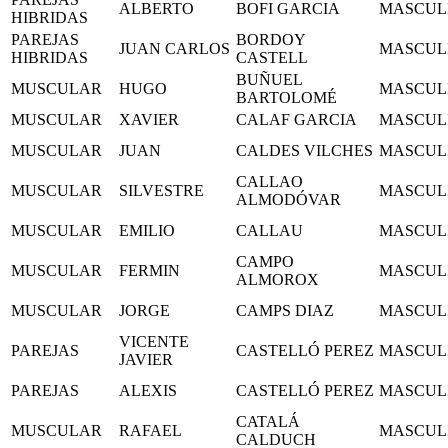
ALBERTO
BOFI GARCIA
MASCUL
HIBRIDAS
PAREJAS
BORDOY
JUAN CARLOS
MASCUL
HIBRIDAS
CASTELL
BUÑUEL
MUSCULAR
HUGO
MASCUL
BARTOLOMÉ
MUSCULAR
XAVIER
CALAF GARCIA
MASCUL
MUSCULAR
JUAN
CALDES VILCHES
MASCUL
CALLAO
MUSCULAR
SILVESTRE
MASCUL
ALMODÓVAR
MUSCULAR
EMILIO
CALLAU
MASCUL
CAMPO
MUSCULAR
FERMIN
MASCUL
ALMOROX
MUSCULAR
JORGE
CAMPS DIAZ
MASCUL
VICENTE
PAREJAS
CASTELLÓ PEREZ
MASCUL
JAVIER
PAREJAS
ALEXIS
CASTELLÓ PEREZ
MASCUL
CATALÁ
MUSCULAR
RAFAEL
MASCUL
CALDUCH