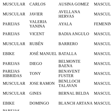
MUSCULAR
CARLOS
AUSINA GOMEZ
MASCUL
AVELLANA
MUSCULAR
JAVIER
MASCUL
HERVAS
VALERIA
PAREJAS
AYALA
FEMENI
YANINA
PAREJAS
VICENT
BADIA ANGULO
MASCUL
MUSCULAR
RUBÉN
BARRERO
MASCUL
EBIKE
JOSÉ MANUEL
BATALLA
MASCUL
BELMONTE
PAREJAS
DIEGO
MASCUL
BAENA
PAREJAS
BENAVENT
TONY
MASCUL
HIBRIDAS
FUSTER
BENLLOCH
MUSCULAR
JOSE RAMON
MASCUL
TALAVAN
MUSCULAR
GINES
BERNAL BELDA
MASCUL
EBIKE
DOMINGO
BLANCH ARTANA
MASCUL
PAREJAS