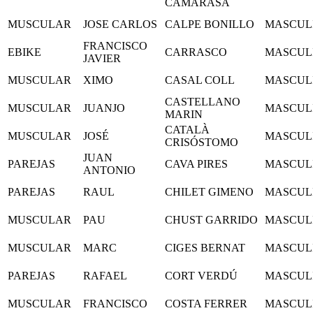
CAMARASA
MUSCULAR
JOSE CARLOS
CALPE BONILLO
MASCUL
FRANCISCO
EBIKE
CARRASCO
MASCUL
JAVIER
MUSCULAR
XIMO
CASAL COLL
MASCUL
CASTELLANO
MUSCULAR
JUANJO
MASCUL
MARIN
CATALÀ
MUSCULAR
JOSÉ
MASCUL
CRISÓSTOMO
JUAN
PAREJAS
CAVA PIRES
MASCUL
ANTONIO
PAREJAS
RAUL
CHILET GIMENO
MASCUL
MUSCULAR
PAU
CHUST GARRIDO
MASCUL
MUSCULAR
MARC
CIGES BERNAT
MASCUL
PAREJAS
RAFAEL
CORT VERDÚ
MASCUL
MUSCULAR
FRANCISCO
COSTA FERRER
MASCUL