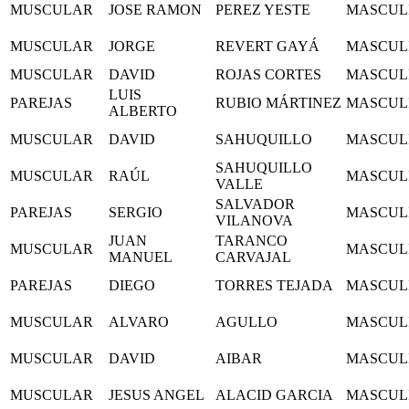
MUSCULAR
JOSE RAMON
PEREZ YESTE
MASCUL
MUSCULAR
JORGE
REVERT GAYÁ
MASCUL
MUSCULAR
DAVID
ROJAS CORTES
MASCUL
LUIS
PAREJAS
RUBIO MÁRTINEZ
MASCUL
ALBERTO
MUSCULAR
DAVID
SAHUQUILLO
MASCUL
SAHUQUILLO
MUSCULAR
RAÚL
MASCUL
VALLE
SALVADOR
PAREJAS
SERGIO
MASCUL
VILANOVA
JUAN
TARANCO
MUSCULAR
MASCUL
MANUEL
CARVAJAL
PAREJAS
DIEGO
TORRES TEJADA
MASCUL
MUSCULAR
ALVARO
AGULLO
MASCUL
MUSCULAR
DAVID
AIBAR
MASCUL
MUSCULAR
JESUS ANGEL
ALACID GARCIA
MASCUL