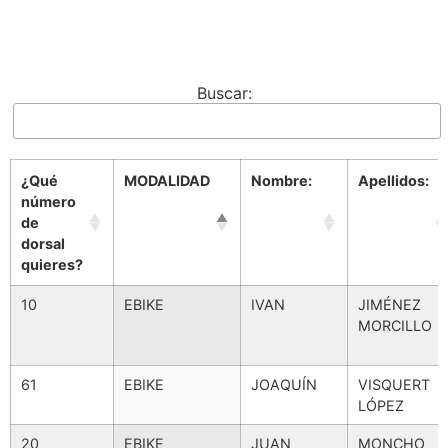
Buscar:
¿Qué
MODALIDAD
Nombre:
Apellidos:
número
de
dorsal
quieres?
¿Qué
MODALIDAD
Nombre:
Apellidos:
10
EBIKE
IVAN
JIMÉNEZ
número
MORCILLO
de
dorsal
quieres?
61
EBIKE
JOAQUÍN
VISQUERT
LÓPEZ
20
EBIKE
JUAN
MONCHO