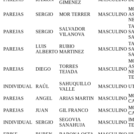
GIMENEZ
M
PAREJAS
SERGIO
MOR TERRER
MASCULINO
A
N
T
SALVADOR
PAREJAS
SERGIO
MASCULINO
S
VILANOVA
S
T
LUIS
RUBIO
PAREJAS
MASCULINO
S
ALBERTO
MARTINEZ
S
M
TORRES
A
PAREJAS
DIEGO
MASCULINO
TEJADA
N
TE
SAHUQUILLO
INDIVIDUAL
RAÚL
MASCULINO
UT
VALLE
M
PAREJAS
ANGEL
ARIAS MARTIN
MASCULINO
C
M
PAREJAS
JUAN
GIL FRANCO
MASCULINO
C
SEGOVIA
I
INDIVIDUAL
SERGIO
MASCULINO
SANAHUJA
T