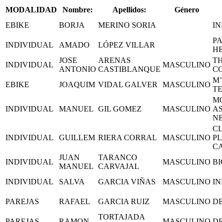
MODALIDAD
Nombre:
Apellidos:
Género
EBIKE
BORJA
MERINO SORIA
I
PA
INDIVIDUAL
AMADO
LÓPEZ VILLAR
H
JOSE
ARENAS
TH
INDIVIDUAL
MASCULINO
ANTONIO
CASTIBLANQUE
C
M
EBIKE
JOAQUIM
VIDAL GALVER
MASCULINO
T
M
INDIVIDUAL
MANUEL
GIL GOMEZ
MASCULINO
A
N
CL
INDIVIDUAL
GUILLEM
RIERA CORRAL
MASCULINO
P
C
JUAN
TARANCO
INDIVIDUAL
MASCULINO
B
MANUEL
CARVAJAL
INDIVIDUAL
SALVA
GARCIA VIÑAS
MASCULINO
I
PAREJAS
RAFAEL
GARCIA RUIZ
MASCULINO
D
TORTAJADA
PAREJAS
RAMON
MASCULINO
D