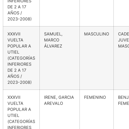
INFERIORES
DE 2 A 17
AÑOS /
2023-2008)
XXXVII
SAMUEL,
MASCULINO
CADE
VUELTA
MARCO
JUVE
POPULAR A
ÁLVAREZ
MAS
UTIEL
(CATEGORÍAS
INFERIORES
DE 2 A 17
AÑOS /
2023-2008)
XXXVII
IRENE, GARCIA
FEMENINO
BENJ
VUELTA
AREVALO
FEME
POPULAR A
UTIEL
(CATEGORÍAS
INFERIORES