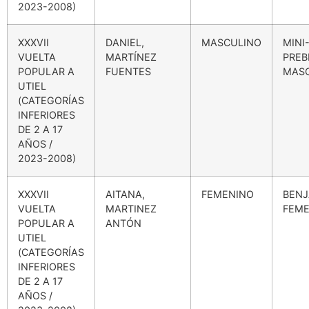
2023-2008)
XXXVII
DANIEL,
MASCULINO
MINI
VUELTA
MARTÍNEZ
PREB
POPULAR A
FUENTES
MAS
UTIEL
(CATEGORÍAS
INFERIORES
DE 2 A 17
AÑOS /
2023-2008)
XXXVII
AITANA,
FEMENINO
BENJ
VUELTA
MARTINEZ
FEME
POPULAR A
ANTÓN
UTIEL
(CATEGORÍAS
INFERIORES
DE 2 A 17
AÑOS /