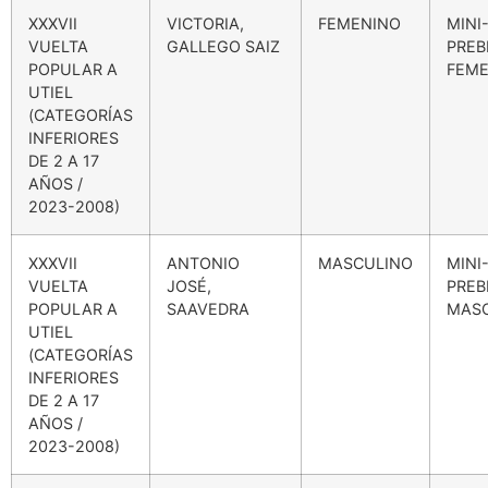
XXXVII
VICTORIA,
FEMENINO
MINI
VUELTA
GALLEGO SAIZ
PREB
POPULAR A
FEME
UTIEL
(CATEGORÍAS
INFERIORES
DE 2 A 17
AÑOS /
2023-2008)
XXXVII
ANTONIO
MASCULINO
MINI
VUELTA
JOSÉ,
PREB
POPULAR A
SAAVEDRA
MAS
UTIEL
(CATEGORÍAS
INFERIORES
DE 2 A 17
AÑOS /
2023-2008)