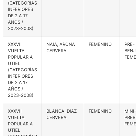
(CATEGORÍAS
INFERIORES
DE 2 A 17
AÑOS /
2023-2008)
XXXVII
NAIA, ARONA
FEMENINO
PRE-
VUELTA
CERVERA
BENJ
POPULAR A
FEME
UTIEL
(CATEGORÍAS
INFERIORES
DE 2 A 17
AÑOS /
2023-2008)
XXXVII
BLANCA, DIAZ
FEMENINO
MINI
VUELTA
CERVERA
PREB
POPULAR A
FEME
UTIEL