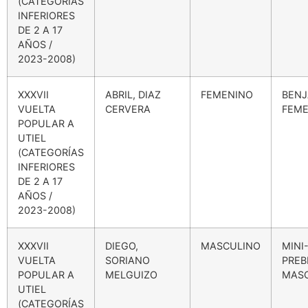
(CATEGORÍAS
INFERIORES
DE 2 A 17
AÑOS /
2023-2008)
XXXVII
ABRIL, DIAZ
FEMENINO
BENJ
VUELTA
CERVERA
FEME
POPULAR A
UTIEL
(CATEGORÍAS
INFERIORES
DE 2 A 17
AÑOS /
2023-2008)
XXXVII
DIEGO,
MASCULINO
MINI
VUELTA
SORIANO
PREB
POPULAR A
MELGUIZO
MAS
UTIEL
(CATEGORÍAS