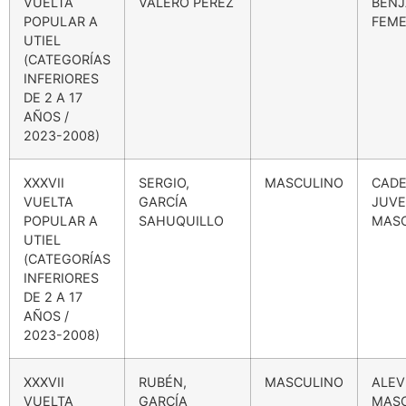
VUELTA
VALERO PÉREZ
BENJ
POPULAR A
FEME
UTIEL
(CATEGORÍAS
INFERIORES
DE 2 A 17
AÑOS /
2023-2008)
XXXVII
SERGIO,
MASCULINO
CADE
VUELTA
GARCÍA
JUVE
POPULAR A
SAHUQUILLO
MAS
UTIEL
(CATEGORÍAS
INFERIORES
DE 2 A 17
AÑOS /
2023-2008)
XXXVII
RUBÉN,
MASCULINO
ALEV
VUELTA
GARCÍA
MAS