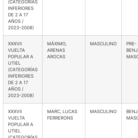
(CATEGORÍAS
INFERIORES
DE 2 A 17
AÑOS /
2023-2008)
XXXVII
MÁXIMO,
MASCULINO
PRE-
VUELTA
ARENAS
BENJ
POPULAR A
AROCAS
MAS
UTIEL
(CATEGORÍAS
INFERIORES
DE 2 A 17
AÑOS /
2023-2008)
XXXVII
MARC, LUCAS
MASCULINO
BENJ
VUELTA
FERRERONS
MAS
POPULAR A
UTIEL
(CATEGORÍAS