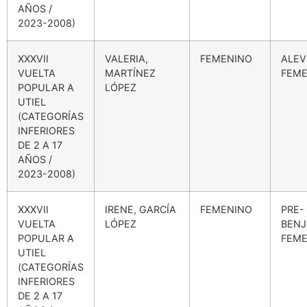
AÑOS /
2023-2008)
XXXVII
VALERIA,
FEMENINO
ALEV
VUELTA
MARTÍNEZ
FEME
POPULAR A
LÓPEZ
UTIEL
(CATEGORÍAS
INFERIORES
DE 2 A 17
AÑOS /
2023-2008)
XXXVII
IRENE, GARCÍA
FEMENINO
PRE-
VUELTA
LÓPEZ
BENJ
POPULAR A
FEME
UTIEL
(CATEGORÍAS
INFERIORES
DE 2 A 17