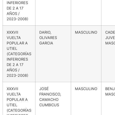
INFERIORES
DE 2 A 17
AÑOS /
2023-2008)
XXXVII
DARIO,
MASCULINO
CADE
VUELTA
OLIVARES
JUVE
POPULAR A
GARCIA
MAS
UTIEL
(CATEGORÍAS
INFERIORES
DE 2 A 17
AÑOS /
2023-2008)
XXXVII
JOSÉ
MASCULINO
BENJ
VUELTA
FRANCISCO,
MAS
POPULAR A
CAMACHO
UTIEL
CUMBICUS
(CATEGORÍAS