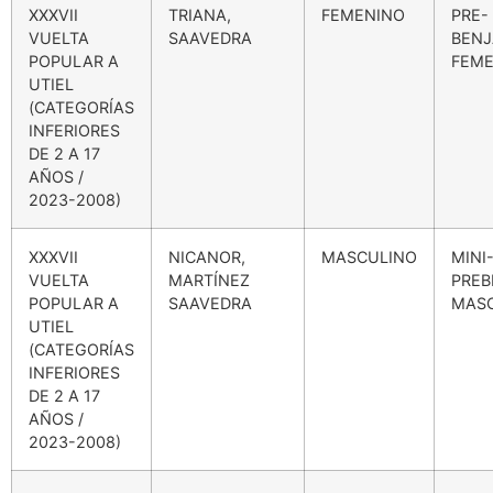
XXXVII
TRIANA,
FEMENINO
PRE-
VUELTA
SAAVEDRA
BENJ
POPULAR A
FEME
UTIEL
(CATEGORÍAS
INFERIORES
DE 2 A 17
AÑOS /
2023-2008)
XXXVII
NICANOR,
MASCULINO
MINI
VUELTA
MARTÍNEZ
PREB
POPULAR A
SAAVEDRA
MAS
UTIEL
(CATEGORÍAS
INFERIORES
DE 2 A 17
AÑOS /
2023-2008)