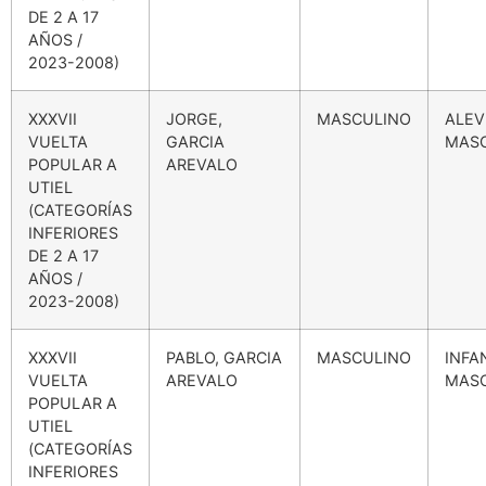
DE 2 A 17
AÑOS /
2023-2008)
XXXVII
JORGE,
MASCULINO
ALEV
VUELTA
GARCIA
MAS
POPULAR A
AREVALO
UTIEL
(CATEGORÍAS
INFERIORES
DE 2 A 17
AÑOS /
2023-2008)
XXXVII
PABLO, GARCIA
MASCULINO
INFA
VUELTA
AREVALO
MAS
POPULAR A
UTIEL
(CATEGORÍAS
INFERIORES