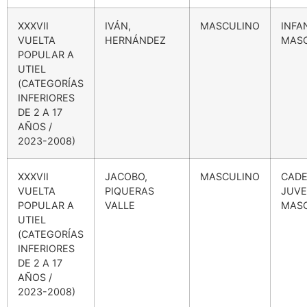
XXXVII
IVÁN,
MASCULINO
INFA
VUELTA
HERNÁNDEZ
MAS
POPULAR A
UTIEL
(CATEGORÍAS
INFERIORES
DE 2 A 17
AÑOS /
2023-2008)
XXXVII
JACOBO,
MASCULINO
CADE
VUELTA
PIQUERAS
JUVE
POPULAR A
VALLE
MAS
UTIEL
(CATEGORÍAS
INFERIORES
DE 2 A 17
AÑOS /
2023-2008)