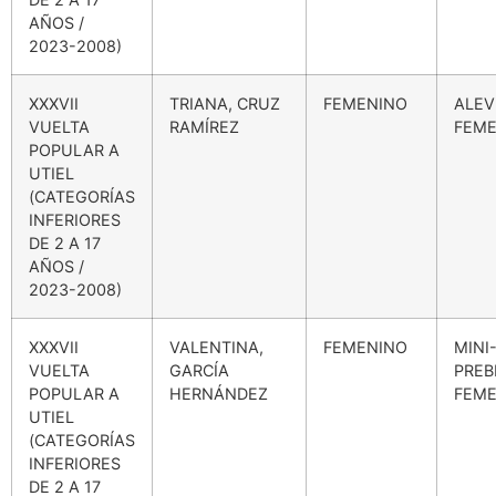
AÑOS /
2023-2008)
XXXVII
TRIANA, CRUZ
FEMENINO
ALEV
VUELTA
RAMÍREZ
FEME
POPULAR A
UTIEL
(CATEGORÍAS
INFERIORES
DE 2 A 17
AÑOS /
2023-2008)
XXXVII
VALENTINA,
FEMENINO
MINI
VUELTA
GARCÍA
PREB
POPULAR A
HERNÁNDEZ
FEME
UTIEL
(CATEGORÍAS
INFERIORES
DE 2 A 17