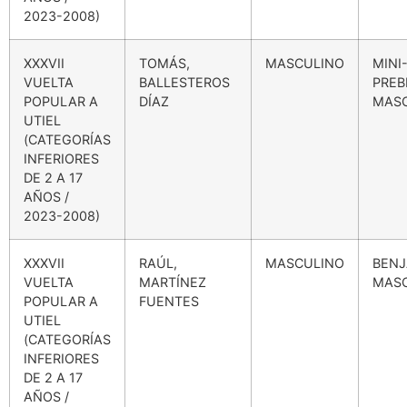
2023-2008)
XXXVII
TOMÁS,
MASCULINO
MINI
VUELTA
BALLESTEROS
PREB
POPULAR A
DÍAZ
MAS
UTIEL
(CATEGORÍAS
INFERIORES
DE 2 A 17
AÑOS /
2023-2008)
XXXVII
RAÚL,
MASCULINO
BENJ
VUELTA
MARTÍNEZ
MAS
POPULAR A
FUENTES
UTIEL
(CATEGORÍAS
INFERIORES
DE 2 A 17
AÑOS /