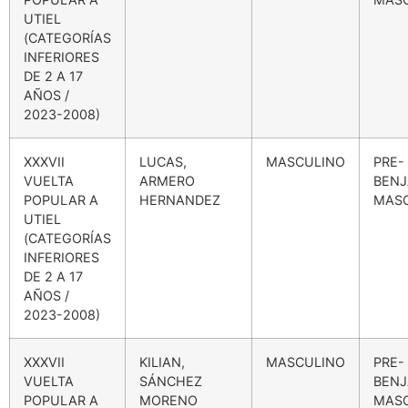
UTIEL
(CATEGORÍAS
INFERIORES
DE 2 A 17
AÑOS /
2023-2008)
XXXVII
LUCAS,
MASCULINO
PRE-
VUELTA
ARMERO
BENJ
POPULAR A
HERNANDEZ
MAS
UTIEL
(CATEGORÍAS
INFERIORES
DE 2 A 17
AÑOS /
2023-2008)
XXXVII
KILIAN,
MASCULINO
PRE-
VUELTA
SÁNCHEZ
BENJ
POPULAR A
MORENO
MAS