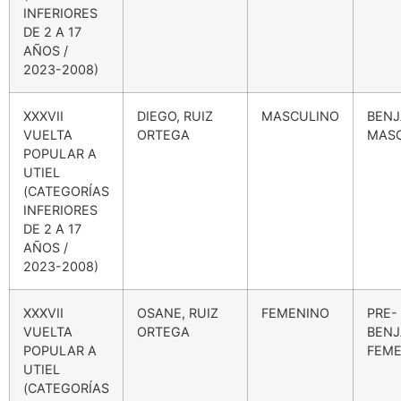
INFERIORES
DE 2 A 17
AÑOS /
2023-2008)
XXXVII
DIEGO, RUIZ
MASCULINO
BENJ
VUELTA
ORTEGA
MAS
POPULAR A
UTIEL
(CATEGORÍAS
INFERIORES
DE 2 A 17
AÑOS /
2023-2008)
XXXVII
OSANE, RUIZ
FEMENINO
PRE-
VUELTA
ORTEGA
BENJ
POPULAR A
FEME
UTIEL
(CATEGORÍAS