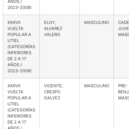
AÑOS /
2023-2008)
XXXVII
ELOY,
MASCULINO
CADE
VUELTA
ALVAREZ
JUVE
POPULAR A
VALERO
MAS
UTIEL
(CATEGORÍAS
INFERIORES
DE 2 A 17
AÑOS /
2023-2008)
XXXVII
VICENTE,
MASCULINO
PRE-
VUELTA
CRESPO
BENJ
POPULAR A
GALVEZ
MAS
UTIEL
(CATEGORÍAS
INFERIORES
DE 2 A 17
AÑOS /