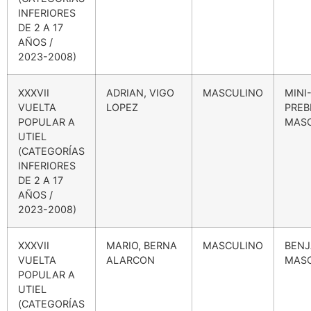
INFERIORES
DE 2 A 17
AÑOS /
2023-2008)
XXXVII
ADRIAN, VIGO
MASCULINO
MINI
VUELTA
LOPEZ
PREB
POPULAR A
MAS
UTIEL
(CATEGORÍAS
INFERIORES
DE 2 A 17
AÑOS /
2023-2008)
XXXVII
MARIO, BERNA
MASCULINO
BENJ
VUELTA
ALARCON
MAS
POPULAR A
UTIEL
(CATEGORÍAS