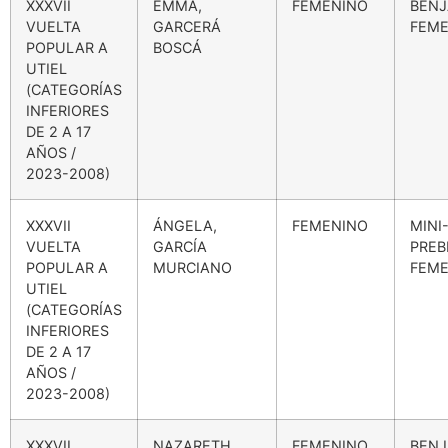
XXXVII
EMMA,
FEMENINO
BENJ
VUELTA
GARCERÁ
FEME
POPULAR A
BOSCÁ
UTIEL
(CATEGORÍAS
INFERIORES
DE 2 A 17
AÑOS /
2023-2008)
XXXVII
ÁNGELA,
FEMENINO
MINI
VUELTA
GARCÍA
PREB
POPULAR A
MURCIANO
FEME
UTIEL
(CATEGORÍAS
INFERIORES
DE 2 A 17
AÑOS /
2023-2008)
XXXVII
NAZARETH,
FEMENINO
BENJ