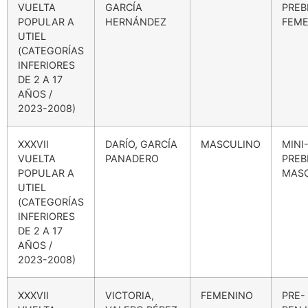
VUELTA
GARCÍA
PREB
POPULAR A
HERNÁNDEZ
FEME
UTIEL
(CATEGORÍAS
INFERIORES
DE 2 A 17
AÑOS /
2023-2008)
XXXVII
DARÍO, GARCÍA
MASCULINO
MINI
VUELTA
PANADERO
PREB
POPULAR A
MAS
UTIEL
(CATEGORÍAS
INFERIORES
DE 2 A 17
AÑOS /
2023-2008)
XXXVII
VICTORIA,
FEMENINO
PRE-