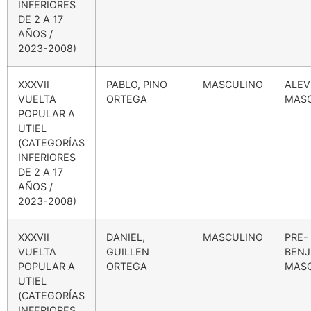
INFERIORES
DE 2 A 17
AÑOS /
2023-2008)
XXXVII
PABLO, PINO
MASCULINO
ALEV
VUELTA
ORTEGA
MAS
POPULAR A
UTIEL
(CATEGORÍAS
INFERIORES
DE 2 A 17
AÑOS /
2023-2008)
XXXVII
DANIEL,
MASCULINO
PRE-
VUELTA
GUILLEN
BENJ
POPULAR A
ORTEGA
MAS
UTIEL
(CATEGORÍAS
INFERIORES