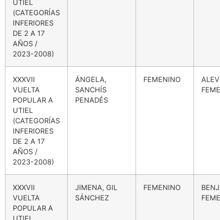
UTIEL
(CATEGORÍAS
INFERIORES
DE 2 A 17
AÑOS /
2023-2008)
XXXVII
ÁNGELA,
FEMENINO
ALEV
VUELTA
SANCHÍS
FEME
POPULAR A
PENADÉS
UTIEL
(CATEGORÍAS
INFERIORES
DE 2 A 17
AÑOS /
2023-2008)
XXXVII
JIMENA, GIL
FEMENINO
BENJ
VUELTA
SÁNCHEZ
FEME
POPULAR A
UTIEL