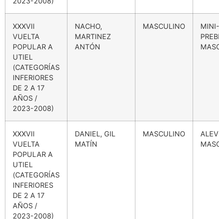
2023-2008)
XXXVII
NACHO,
MASCULINO
MINI
VUELTA
MARTINEZ
PREB
POPULAR A
ANTÓN
MAS
UTIEL
(CATEGORÍAS
INFERIORES
DE 2 A 17
AÑOS /
2023-2008)
XXXVII
DANIEL, GIL
MASCULINO
ALEV
VUELTA
MATÍN
MAS
POPULAR A
UTIEL
(CATEGORÍAS
INFERIORES
DE 2 A 17
AÑOS /
2023-2008)