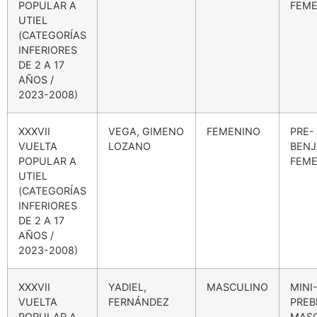
POPULAR A
FEME
UTIEL
(CATEGORÍAS
INFERIORES
DE 2 A 17
AÑOS /
2023-2008)
XXXVII
VEGA, GIMENO
FEMENINO
PRE-
VUELTA
LOZANO
BENJ
POPULAR A
FEME
UTIEL
(CATEGORÍAS
INFERIORES
DE 2 A 17
AÑOS /
2023-2008)
XXXVII
YADIEL,
MASCULINO
MINI
VUELTA
FERNÁNDEZ
PREB
POPULAR A
MAS