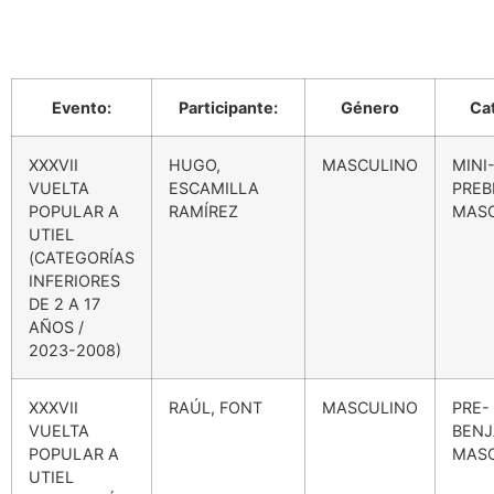
Evento:
Participante:
Género
Ca
XXXVII
HUGO,
MASCULINO
MINI
VUELTA
ESCAMILLA
PREB
POPULAR A
RAMÍREZ
MAS
UTIEL
(CATEGORÍAS
INFERIORES
DE 2 A 17
AÑOS /
2023-2008)
XXXVII
RAÚL, FONT
MASCULINO
PRE-
VUELTA
BENJ
POPULAR A
MAS
UTIEL