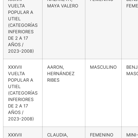
VUELTA
MAYA VALERO
FEME
POPULAR A
UTIEL
(CATEGORÍAS
INFERIORES
DE 2 A 17
AÑOS /
2023-2008)
XXXVII
AARON,
MASCULINO
BENJ
VUELTA
HERNÁNDEZ
MAS
POPULAR A
RIBES
UTIEL
(CATEGORÍAS
INFERIORES
DE 2 A 17
AÑOS /
2023-2008)
XXXVII
CLAUDIA,
FEMENINO
MINI