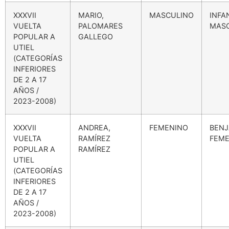
XXXVII
MARIO,
MASCULINO
INFA
VUELTA
PALOMARES
MAS
POPULAR A
GALLEGO
UTIEL
(CATEGORÍAS
INFERIORES
DE 2 A 17
AÑOS /
2023-2008)
XXXVII
ANDREA,
FEMENINO
BENJ
VUELTA
RAMÍREZ
FEME
POPULAR A
RAMÍREZ
UTIEL
(CATEGORÍAS
INFERIORES
DE 2 A 17
AÑOS /
2023-2008)