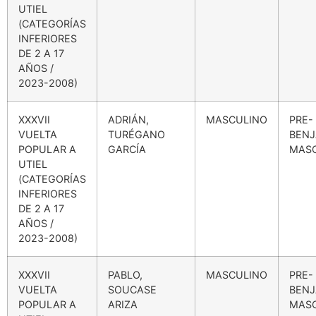
UTIEL
(CATEGORÍAS
INFERIORES
DE 2 A 17
AÑOS /
2023-2008)
XXXVII
ADRIÁN,
MASCULINO
PRE-
VUELTA
TURÉGANO
BENJ
POPULAR A
GARCÍA
MAS
UTIEL
(CATEGORÍAS
INFERIORES
DE 2 A 17
AÑOS /
2023-2008)
XXXVII
PABLO,
MASCULINO
PRE-
VUELTA
SOUCASE
BENJ
POPULAR A
ARIZA
MAS