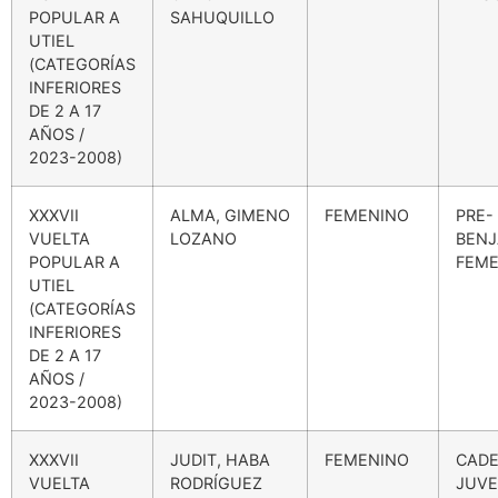
POPULAR A
SAHUQUILLO
UTIEL
(CATEGORÍAS
INFERIORES
DE 2 A 17
AÑOS /
2023-2008)
XXXVII
ALMA, GIMENO
FEMENINO
PRE-
VUELTA
LOZANO
BENJ
POPULAR A
FEME
UTIEL
(CATEGORÍAS
INFERIORES
DE 2 A 17
AÑOS /
2023-2008)
XXXVII
JUDIT, HABA
FEMENINO
CADE
VUELTA
RODRÍGUEZ
JUVE