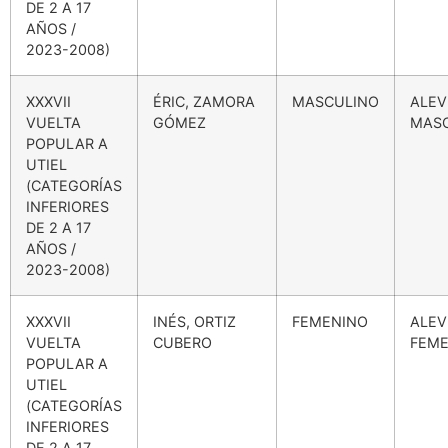
DE 2 A 17
AÑOS /
2023-2008)
XXXVII
ÉRIC, ZAMORA
MASCULINO
ALEV
VUELTA
GÓMEZ
MAS
POPULAR A
UTIEL
(CATEGORÍAS
INFERIORES
DE 2 A 17
AÑOS /
2023-2008)
XXXVII
INÉS, ORTIZ
FEMENINO
ALEV
VUELTA
CUBERO
FEME
POPULAR A
UTIEL
(CATEGORÍAS
INFERIORES
DE 2 A 17