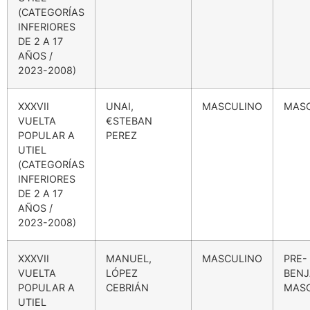
(CATEGORÍAS
INFERIORES
DE 2 A 17
AÑOS /
2023-2008)
XXXVII
UNAI,
MASCULINO
MAS
VUELTA
€STEBAN
POPULAR A
PEREZ
UTIEL
(CATEGORÍAS
INFERIORES
DE 2 A 17
AÑOS /
2023-2008)
XXXVII
MANUEL,
MASCULINO
PRE-
VUELTA
LÓPEZ
BENJ
POPULAR A
CEBRIÁN
MAS
UTIEL