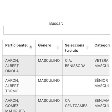
Buscar:
Participante:
Género
Selecciona
Categoría
tu club:
Participante:
Género
Selecciona
Categoría
AARON,
MASCULINO
C.A.
VETERA A
tu club:
ALBERT
BENISSODA
MASCULI
ORIOLA
AARON,
MASCULINO
SÈNIOR
ALBERT
MASCULI
TORMO
AARON,
MASCULINO
CA
BENJAMÍ
GOMEZ
CENTCAMES
MASCULI
MAHIQUES