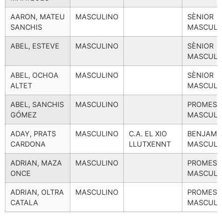
AARON, MATEU
MASCULINO
SÈNIOR
SANCHIS
MASCULI
ABEL, ESTEVE
MASCULINO
SÈNIOR
MASCULI
ABEL, OCHOA
MASCULINO
SÈNIOR
ALTET
MASCULI
ABEL, SANCHIS
MASCULINO
PROMESA
GÓMEZ
MASCULI
ADAY, PRATS
MASCULINO
C.A. EL XIO
BENJAMÍ
CARDONA
LLUTXENNT
MASCULI
ADRIAN, MAZA
MASCULINO
PROMESA
ONCE
MASCULI
ADRIAN, OLTRA
MASCULINO
PROMESA
CATALA
MASCULI