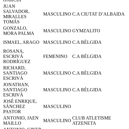
JUAN
SALVADOR,
MASCULINO
C.A CIUTAT D’ALBAIDA
MIRALLES
TOMÁS
GONZALO,
MASCULINO
GYMZALITO
MORA PALMA
ISMAEL, ARAGO
MASCULINO
C.A BÈLGIDA
ROSANA,
ESCRIVÁ
FEMENINO
C.A BÈLGIDA
RODRÍGUEZ
RICHARD,
SANTIAGO
MASCULINO
C.A BÈLGIDA
ESCRIVÀ
JONATHAN,
SANTIAGO
MASCULINO
C.A BÈLGIDA
ESCRIVÀ
JOSÉ ENRIQUE,
SÁNCHEZ
MASCULINO
PASTOR
ANTONIO, JAEN
CLUB ATLETISME
MASCULINO
MAILLO
ATZENETA