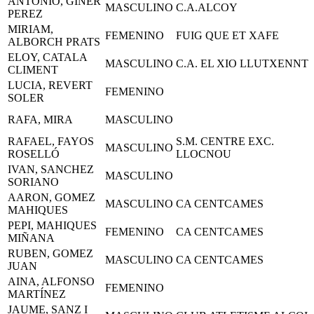
ANTONIO, GINER
MASCULINO
C.A.ALCOY
PEREZ
MIRIAM,
FEMENINO
FUIG QUE ET XAFE
ALBORCH PRATS
ELOY, CATALA
MASCULINO
C.A. EL XIO LLUTXENNT
CLIMENT
LUCIA, REVERT
FEMENINO
SOLER
RAFA, MIRA
MASCULINO
RAFAEL, FAYOS
S.M. CENTRE EXC.
MASCULINO
ROSELLÓ
LLOCNOU
IVAN, SANCHEZ
MASCULINO
SORIANO
AARON, GOMEZ
MASCULINO
CA CENTCAMES
MAHIQUES
PEPI, MAHIQUES
FEMENINO
CA CENTCAMES
MIÑANA
RUBEN, GOMEZ
MASCULINO
CA CENTCAMES
JUAN
AINA, ALFONSO
FEMENINO
MARTÍNEZ
JAUME, SANZ I