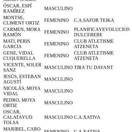
ÓSCAR, ESPÍ
MASCULINO
RAMÍREZ
MONTSE,
FEMENINO
C.A.SAFOR TEIKA
CLIMENT ORTIZ
CARMEN, MORA
PLANIFICAYEVOLUCION
FEMENINO
RAMÓN
DULCEBEBE
MATI, PERIS
CLUB ATLETISME
FEMENINO
GARCIA
ATZENETA
GENE, VIDAL
CLUB ATLETISME
FEMENINO
CUQUERELLA
ATZENETA
VICENTE, SOLER
MASCULINO
TIRA TU DAVANT
SANZ
JESÚS, ESTEBAN
MASCULINO
AGUSTÍ
NICOLÁS, MOYA
MASCULINO
VIDAL
PEDRO, MOYA
MASCULINO
ORTIZ
OSCAR,
CALATAYUD
MASCULINO
C.A.XATIVA
TOLSA
MARIBEL, CARO
FEMENINO
C.A.XATIVA