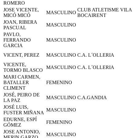
ROMERO
JOSE VICENTE,
CLUB ATLETISME VILA
MASCULINO
MICÓ MICÓ
BOCAIRENT
JOAN, RIBERA
MASCULINO
PASCUAL
PAVLO,
FERRANDO
MASCULINO
GARCIA
VICENT, PEREZ
MASCULINO
C.A. L´OLLERIA
VICENTE,
MASCULINO
C.A. L´OLLERIA
TORMO BLASCO
MARI CARMEN,
BATALLER
FEMENINO
CLIMENT
JOSÉ, PEIRO DE
MASCULINO
C.A.GANDIA
LA PAZ
JOSÉ LUIS,
MASCULINO
FUSTER MIÑANA
EDURNE, ESPÍ
FEMENINO
GÓMEZ
JOSE ANTONIO,
MASCULINO
MERIN GARZO