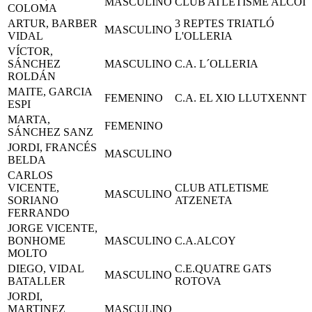
MASCULINO
CLUB ATLETISME ALCOI
COLOMA
ARTUR, BARBER
3 REPTES TRIATLÓ
MASCULINO
VIDAL
L'OLLERIA
VÍCTOR,
SÁNCHEZ
MASCULINO
C.A. L´OLLERIA
ROLDÁN
MAITE, GARCIA
FEMENINO
C.A. EL XIO LLUTXENNT
ESPI
MARTA,
FEMENINO
SÁNCHEZ SANZ
JORDI, FRANCÉS
MASCULINO
BELDA
CARLOS
VICENTE,
CLUB ATLETISME
MASCULINO
SORIANO
ATZENETA
FERRANDO
JORGE VICENTE,
BONHOME
MASCULINO
C.A.ALCOY
MOLTO
DIEGO, VIDAL
C.E.QUATRE GATS
MASCULINO
BATALLER
ROTOVA
JORDI,
MARTINEZ
MASCULINO