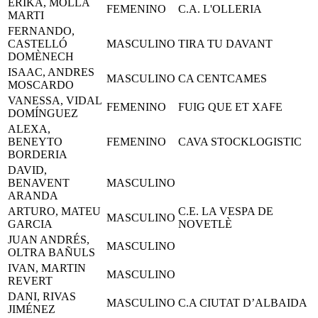
ERIKA, MOLLA
FEMENINO
C.A. L'OLLERIA
MARTI
FERNANDO,
CASTELLÓ
MASCULINO
TIRA TU DAVANT
DOMÈNECH
ISAAC, ANDRES
MASCULINO
CA CENTCAMES
MOSCARDO
VANESSA, VIDAL
FEMENINO
FUIG QUE ET XAFE
DOMÍNGUEZ
ALEXA,
BENEYTO
FEMENINO
CAVA STOCKLOGISTIC
BORDERIA
DAVID,
BENAVENT
MASCULINO
ARANDA
ARTURO, MATEU
C.E. LA VESPA DE
MASCULINO
GARCIA
NOVETLÈ
JUAN ANDRÉS,
MASCULINO
OLTRA BAÑULS
IVAN, MARTIN
MASCULINO
REVERT
DANI, RIVAS
MASCULINO
C.A CIUTAT D’ALBAIDA
JIMÉNEZ