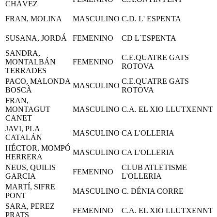
CHÁVEZ
FRAN, MOLINA
MASCULINO
C.D. L' ESPENTA
SUSANA, JORDÁ
FEMENINO
CD L`ESPENTA
SANDRA,
C.E.QUATRE GATS
MONTALBÁN
FEMENINO
ROTOVA
TERRADES
PACO, MALONDA
C.E.QUATRE GATS
MASCULINO
BOSCÀ
ROTOVA
FRAN,
MONTAGUT
MASCULINO
C.A. EL XIO LLUTXENNT
CANET
JAVI, PLA
MASCULINO
CA L'OLLERIA
CATALÁN
HÉCTOR, MOMPÓ
MASCULINO
CA L'OLLERIA
HERRERA
NEUS, QUILIS
CLUB ATLETISME
FEMENINO
GARCIA
L'OLLERIA
MARTÍ, SIFRE
MASCULINO
C. DÉNIA CORRE
PONT
SARA, PEREZ
FEMENINO
C.A. EL XIO LLUTXENNT
PRATS