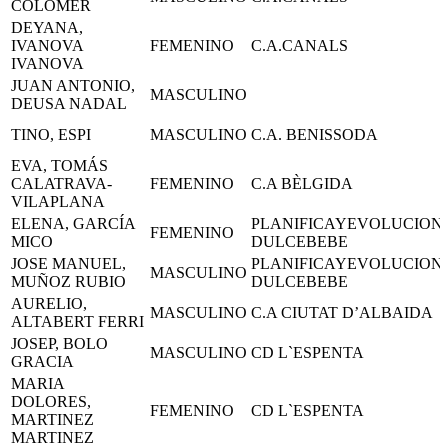
COLOMER
DEYANA,
IVANOVA
FEMENINO
C.A.CANALS
IVANOVA
JUAN ANTONIO,
MASCULINO
DEUSA NADAL
TINO, ESPI
MASCULINO
C.A. BENISSODA
EVA, TOMÁS
CALATRAVA-
FEMENINO
C.A BÈLGIDA
VILAPLANA
ELENA, GARCÍA
PLANIFICAYEVOLUCION
FEMENINO
MICO
DULCEBEBE
JOSE MANUEL,
PLANIFICAYEVOLUCION
MASCULINO
MUÑOZ RUBIO
DULCEBEBE
AURELIO,
MASCULINO
C.A CIUTAT D’ALBAIDA
ALTABERT FERRI
JOSEP, BOLO
MASCULINO
CD L`ESPENTA
GRACIA
MARIA
DOLORES,
FEMENINO
CD L`ESPENTA
MARTINEZ
MARTINEZ