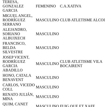
TERESA,
GONZALEZ
FEMENINO
C.A.XATIVA
GARCIA
MIGUEL ANGEL,
RODRÍGUEZ
MASCULINO
CLUB ATLETISME ALCOI
SERRANO
ALEJANDRO,
SORIANO
MASCULINO
ALBUIXECH
FRANCISCO,
BELDA
MASCULINO
SILVESTRE
JOSEP VICENT,
RODRÍGUEZ
CLUB ATLETISME VILA
MASCULINO
GARCIA
BOCAIRENT
ABADILLO
HONO, CATALA
MASCULINO
BENAVENT
CARLOS, VICEDO
MASCULINO
COLL
RENATO JULIÁN,
MASCULINO
MINA
QUIM, CANET
MASCULINO
FUIG QUE ET XAFE