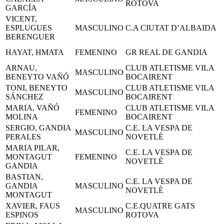
ROTOVA
GARCÍA
VICENT,
ESPLUGUES
MASCULINO
C.A CIUTAT D’ALBAIDA
BERENGUER
HAYAT, HMATA
FEMENINO
GR REAL DE GANDIA
ARNAU,
CLUB ATLETISME VILA
MASCULINO
BENEYTO VAÑÓ
BOCAIRENT
TONI, BENEYTO
CLUB ATLETISME VILA
MASCULINO
SÁNCHEZ
BOCAIRENT
MARIA, VAÑÓ
CLUB ATLETISME VILA
FEMENINO
MOLINA
BOCAIRENT
SERGIO, GANDIA
C.E. LA VESPA DE
MASCULINO
PERALES
NOVETLÈ
MARIA PILAR,
C.E. LA VESPA DE
MONTAGUT
FEMENINO
NOVETLÈ
GANDIA
BASTIAN,
C.E. LA VESPA DE
GANDIA
MASCULINO
NOVETLÈ
MONTAGUT
XAVIER, FAUS
C.E.QUATRE GATS
MASCULINO
ESPINOS
ROTOVA