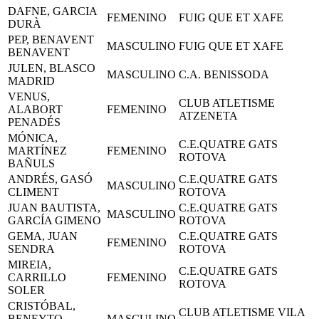
DAFNE, GARCIA
FEMENINO
FUIG QUE ET XAFE
DURÀ
PEP, BENAVENT
MASCULINO
FUIG QUE ET XAFE
BENAVENT
JULEN, BLASCO
MASCULINO
C.A. BENISSODA
MADRID
VENUS,
CLUB ATLETISME
ALABORT
FEMENINO
ATZENETA
PENADÉS
MÓNICA,
C.E.QUATRE GATS
MARTÍNEZ
FEMENINO
ROTOVA
BAÑULS
ANDRÉS, GASÓ
C.E.QUATRE GATS
MASCULINO
CLIMENT
ROTOVA
JUAN BAUTISTA,
C.E.QUATRE GATS
MASCULINO
GARCÍA GIMENO
ROTOVA
GEMA, JUAN
C.E.QUATRE GATS
FEMENINO
SENDRA
ROTOVA
MIREIA,
C.E.QUATRE GATS
CARRILLO
FEMENINO
ROTOVA
SOLER
CRISTÓBAL,
CLUB ATLETISME VILA
BENEYTO
MASCULINO