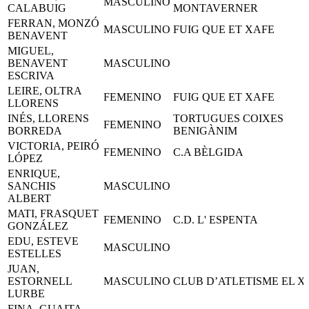
MASCULINO
CALABUIG
MONTAVERNER
FERRAN, MONZÓ
MASCULINO
FUIG QUE ET XAFE
BENAVENT
MIGUEL,
BENAVENT
MASCULINO
ESCRIVA
LEIRE, OLTRA
FEMENINO
FUIG QUE ET XAFE
LLORENS
INÉS, LLORENS
TORTUGUES COIXES
FEMENINO
BORREDA
BENIGÀNIM
VICTORIA, PEIRÓ
FEMENINO
C.A BÈLGIDA
LÓPEZ
ENRIQUE,
SANCHIS
MASCULINO
ALBERT
MATI, FRASQUET
FEMENINO
C.D. L' ESPENTA
GONZÁLEZ
EDU, ESTEVE
MASCULINO
ESTELLES
JUAN,
ESTORNELL
MASCULINO
CLUB D’ATLETISME EL X
LURBE
FINA, GUAITA