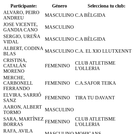
Participante:
Género
Selecciona tu club:
ALVARO, PEIRO
MASCULINO
C.A BÈLGIDA
ANDREU
JOSE VICENTE,
MASCULINO
GANDIA CANO
SERGIO, UREÑA
MASCULINO
C.A BÈLGIDA
VIDAL
ALBERT, CODINA
MASCULINO
C.A. EL XIO LLUTXENNT
BLAS
CRISTINA,
CLUB ATLETISME
CATALÁN
FEMENINO
L'OLLERIA
MORENO
MERCHE,
CARBONELL
FEMENINO
C.A.SAFOR TEIKA
FERRANDO
ELVIRA, SARRIÓ
FEMENINO
TIRA TU DAVANT
SANZ
AARON, ALBERT
MASCULINO
TORMO
SARA, MARTÍNEZ
CLUB ATLETISME
FEMENINO
BORRAS
L'OLLERIA
RAFA, AVILA
MASCULINO
MOHICANS