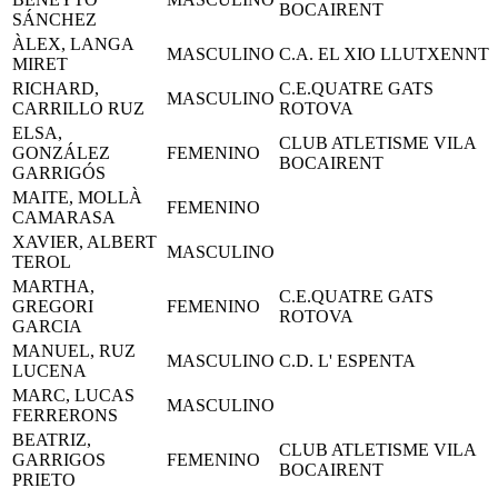
BOCAIRENT
SÁNCHEZ
ÀLEX, LANGA
MASCULINO
C.A. EL XIO LLUTXENNT
MIRET
RICHARD,
C.E.QUATRE GATS
MASCULINO
CARRILLO RUZ
ROTOVA
ELSA,
CLUB ATLETISME VILA
GONZÁLEZ
FEMENINO
BOCAIRENT
GARRIGÓS
MAITE, MOLLÀ
FEMENINO
CAMARASA
XAVIER, ALBERT
MASCULINO
TEROL
MARTHA,
C.E.QUATRE GATS
GREGORI
FEMENINO
ROTOVA
GARCIA
MANUEL, RUZ
MASCULINO
C.D. L' ESPENTA
LUCENA
MARC, LUCAS
MASCULINO
FERRERONS
BEATRIZ,
CLUB ATLETISME VILA
GARRIGOS
FEMENINO
BOCAIRENT
PRIETO