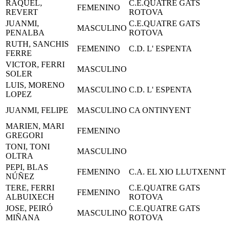
RAQUEL,
C.E.QUATRE GATS
FEMENINO
REVERT
ROTOVA
JUANMI,
C.E.QUATRE GATS
MASCULINO
PENALBA
ROTOVA
RUTH, SANCHIS
FEMENINO
C.D. L' ESPENTA
FERRE
VICTOR, FERRI
MASCULINO
SOLER
LUIS, MORENO
MASCULINO
C.D. L' ESPENTA
LOPEZ
JUANMI, FELIPE
MASCULINO
CA ONTINYENT
MARIEN, MARI
FEMENINO
GREGORI
TONI, TONI
MASCULINO
OLTRA
PEPI, BLAS
FEMENINO
C.A. EL XIO LLUTXENNT
NÚÑEZ
TERE, FERRI
C.E.QUATRE GATS
FEMENINO
ALBUIXECH
ROTOVA
JOSE, PEIRÓ
C.E.QUATRE GATS
MASCULINO
MIÑANA
ROTOVA