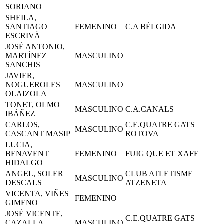
SORIANO
SHEILA,
SANTIAGO
FEMENINO
C.A BÈLGIDA
ESCRIVÀ
JOSÉ ANTONIO,
MARTÍNEZ
MASCULINO
SANCHIS
JAVIER,
NOGUEROLES
MASCULINO
OLAIZOLA
TONET, OLMO
MASCULINO
C.A.CANALS
IBÁÑEZ
CARLOS,
C.E.QUATRE GATS
MASCULINO
CASCANT MASIP
ROTOVA
LUCIA,
BENAVENT
FEMENINO
FUIG QUE ET XAFE
HIDALGO
ANGEL, SOLER
CLUB ATLETISME
MASCULINO
DESCALS
ATZENETA
VICENTA, VIÑES
FEMENINO
GIMENO
JOSÉ VICENTE,
C.E.QUATRE GATS
CAZALLA
MASCULINO