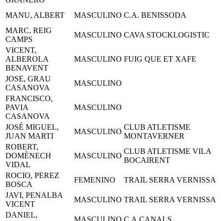
MANU, ALBERT
MASCULINO
C.A. BENISSODA
MARC, REIG
MASCULINO
CAVA STOCKLOGISTIC
CAMPS
VICENT,
ALBEROLA
MASCULINO
FUIG QUE ET XAFE
BENAVENT
JOSE, GRAU
MASCULINO
CASANOVA
FRANCISCO,
PAVIA
MASCULINO
CASANOVA
JOSÉ MIGUEL,
CLUB ATLETISME
MASCULINO
JUAN MARTI
MONTAVERNER
ROBERT,
CLUB ATLETISME VILA
DOMÈNECH
MASCULINO
BOCAIRENT
VIDAL
ROCIO, PEREZ
FEMENINO
TRAIL SERRA VERNISSA
BOSCA
JAVI, PENALBA
MASCULINO
TRAIL SERRA VERNISSA
VICENT
DANIEL,
MASCULINO
C.A.CANALS