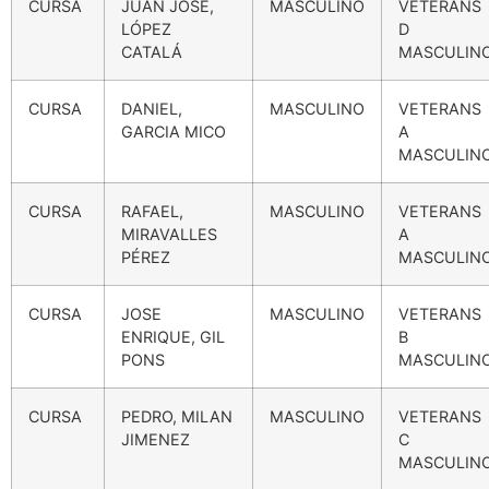
CURSA
JUAN JOSÉ,
MASCULINO
VETERANS
LÓPEZ
D
CATALÁ
MASCULIN
CURSA
DANIEL,
MASCULINO
VETERANS
GARCIA MICO
A
MASCULIN
CURSA
RAFAEL,
MASCULINO
VETERANS
MIRAVALLES
A
PÉREZ
MASCULIN
CURSA
JOSE
MASCULINO
VETERANS
ENRIQUE, GIL
B
PONS
MASCULIN
CURSA
PEDRO, MILAN
MASCULINO
VETERANS
JIMENEZ
C
MASCULIN