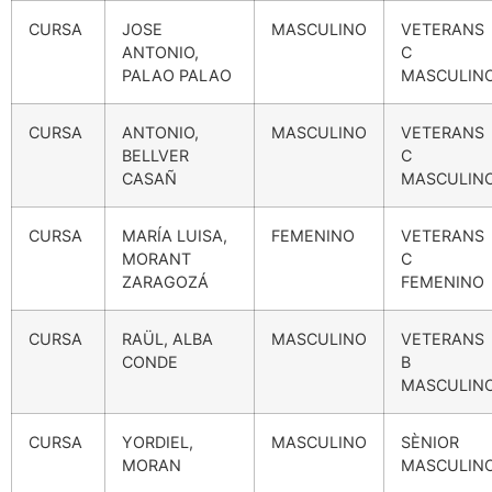
CURSA
JOSE
MASCULINO
VETERANS
ANTONIO,
C
PALAO PALAO
MASCULIN
CURSA
ANTONIO,
MASCULINO
VETERANS
BELLVER
C
CASAÑ
MASCULIN
CURSA
MARÍA LUISA,
FEMENINO
VETERANS
MORANT
C
ZARAGOZÁ
FEMENINO
CURSA
RAÜL, ALBA
MASCULINO
VETERANS
CONDE
B
MASCULIN
CURSA
YORDIEL,
MASCULINO
SÈNIOR
MORAN
MASCULIN