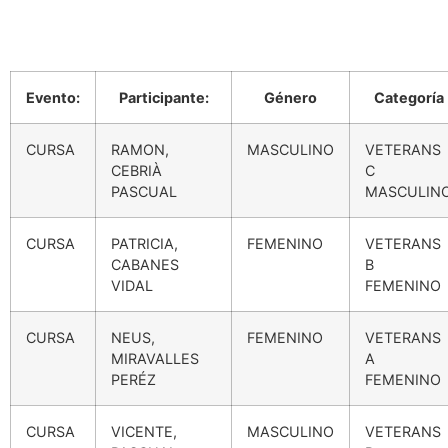
Evento:
Participante:
Género
Categoría
CURSA
RAMON,
MASCULINO
VETERANS
CEBRIÀ
C
PASCUAL
MASCULIN
CURSA
PATRICIA,
FEMENINO
VETERANS
CABANES
B
VIDAL
FEMENINO
CURSA
NEUS,
FEMENINO
VETERANS
MIRAVALLES
A
PERÉZ
FEMENINO
CURSA
VICENTE,
MASCULINO
VETERANS