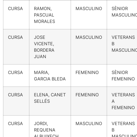
CURSA
RAMON,
MASCULINO
SÈNIOR
PASCUAL
MASCULIN
MORALES
CURSA
JOSE
MASCULINO
VETERANS
VICENTE,
B
BORDERA
MASCULIN
JUAN
CURSA
MARIA,
FEMENINO
SÈNIOR
GARCIA BLEDA
FEMENINO
CURSA
ELENA, CANET
FEMENINO
VETERANS
SELLÉS
A
FEMENINO
CURSA
JORDI,
MASCULINO
VETERANS
REQUENA
B
ALBUIXECH
MASCULIN