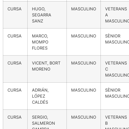
CURSA
HUGO,
MASCULINO
VETERANS
SEGARRA
A
SANZ
MASCULIN
CURSA
MARCO,
MASCULINO
SÈNIOR
MOMPO
MASCULIN
FLORES
CURSA
VICENT, BORT
MASCULINO
VETERANS
MORENO
C
MASCULIN
CURSA
ADRIÁN,
MASCULINO
SÈNIOR
LÓPEZ
MASCULIN
CALDÉS
CURSA
SERGIO,
MASCULINO
VETERANS
SALMERON
B