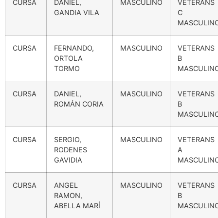
CURSA
DANIEL,
MASCULINO
VETERANS
GANDIA VILA
C
MASCULIN
CURSA
FERNANDO,
MASCULINO
VETERANS
ORTOLA
B
TORMO
MASCULIN
CURSA
DANIEL,
MASCULINO
VETERANS
ROMÁN CORIA
B
MASCULIN
CURSA
SERGIO,
MASCULINO
VETERANS
RODENES
A
GAVIDIA
MASCULIN
CURSA
ANGEL
MASCULINO
VETERANS
RAMON,
B
ABELLA MARÍ
MASCULIN