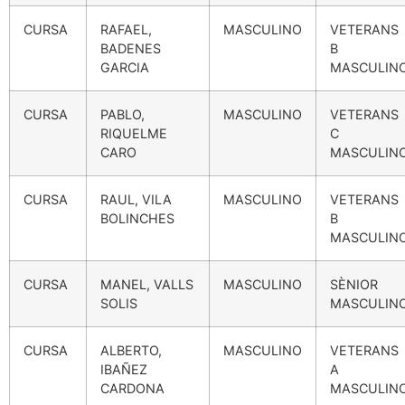
CURSA
RAFAEL,
MASCULINO
VETERANS
BADENES
B
GARCIA
MASCULIN
CURSA
PABLO,
MASCULINO
VETERANS
RIQUELME
C
CARO
MASCULIN
CURSA
RAUL, VILA
MASCULINO
VETERANS
BOLINCHES
B
MASCULIN
CURSA
MANEL, VALLS
MASCULINO
SÈNIOR
SOLIS
MASCULIN
CURSA
ALBERTO,
MASCULINO
VETERANS
IBAÑEZ
A
CARDONA
MASCULIN