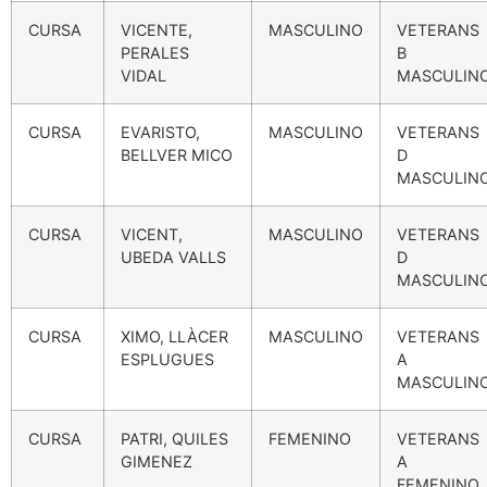
CURSA
VICENTE,
MASCULINO
VETERANS
PERALES
B
VIDAL
MASCULIN
CURSA
EVARISTO,
MASCULINO
VETERANS
BELLVER MICO
D
MASCULIN
CURSA
VICENT,
MASCULINO
VETERANS
UBEDA VALLS
D
MASCULIN
CURSA
XIMO, LLÀCER
MASCULINO
VETERANS
ESPLUGUES
A
MASCULIN
CURSA
PATRI, QUILES
FEMENINO
VETERANS
GIMENEZ
A
FEMENINO