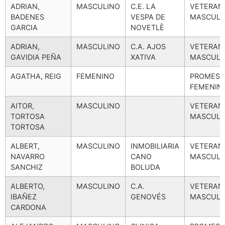
ADRIAN,
MASCULINO
C.E. LA
VETERAN
BADENES
VESPA DE
MASCULI
GARCIA
NOVETLÈ
ADRIAN,
MASCULINO
C.A. AJOS
VETERAN
GAVIDIA PEÑA
XATIVA
MASCULI
AGATHA, REIG
FEMENINO
PROMESA
FEMENIN
AITOR,
MASCULINO
VETERAN
TORTOSA
MASCULI
TORTOSA
ALBERT,
MASCULINO
INMOBILIARIA
VETERAN
NAVARRO
CANO
MASCULI
SANCHIZ
BOLUDA
ALBERTO,
MASCULINO
C.A.
VETERAN
IBAÑEZ
GENOVÉS
MASCULI
CARDONA