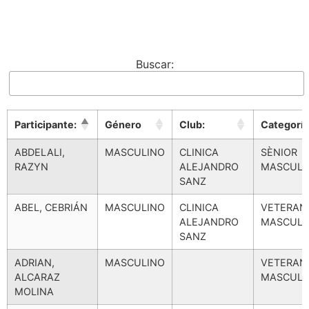
Buscar:
Participante:
Género
Club:
Categoría
Participante:
Género
Club:
Categoría
ABDELALI,
MASCULINO
CLINICA
SÈNIOR
RAZYN
ALEJANDRO
MASCULI
SANZ
ABEL, CEBRIÁN
MASCULINO
CLINICA
VETERAN
ALEJANDRO
MASCULI
SANZ
ADRIAN,
MASCULINO
VETERAN
ALCARAZ
MASCULI
MOLINA