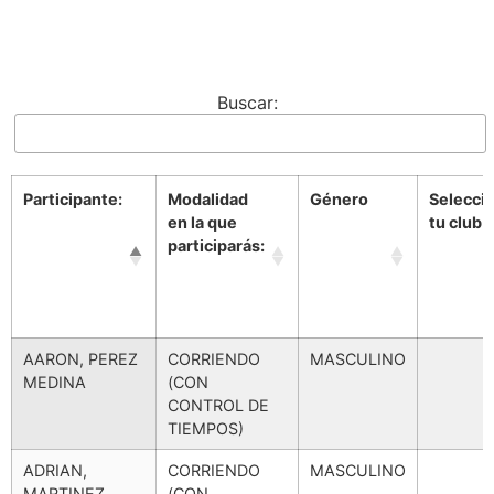
Buscar:
Participante:
Modalidad
Género
Selecci
en la que
tu club
participarás:
Participante:
Modalidad
Género
Selecci
AARON, PEREZ
CORRIENDO
MASCULINO
en la que
tu club
MEDINA
(CON
participarás:
CONTROL DE
TIEMPOS)
ADRIAN,
CORRIENDO
MASCULINO
MARTINEZ
(CON