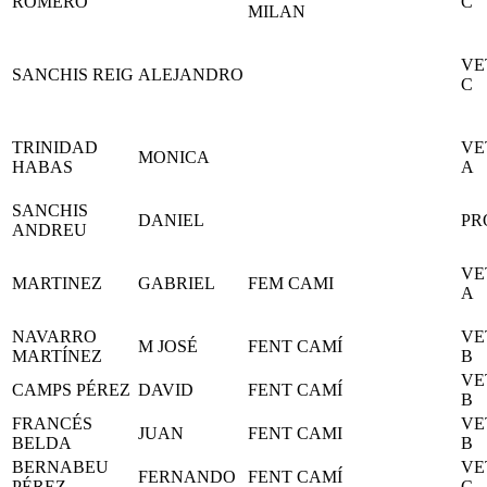
ROMERO
C
MILAN
VE
SANCHIS REIG
ALEJANDRO
C
TRINIDAD
VE
MONICA
HABAS
A
SANCHIS
DANIEL
PR
ANDREU
VE
MARTINEZ
GABRIEL
FEM CAMI
A
NAVARRO
VE
M JOSÉ
FENT CAMÍ
MARTÍNEZ
B
VE
CAMPS PÉREZ
DAVID
FENT CAMÍ
B
FRANCÉS
VE
JUAN
FENT CAMI
BELDA
B
BERNABEU
VE
FERNANDO
FENT CAMÍ
PÉREZ
C