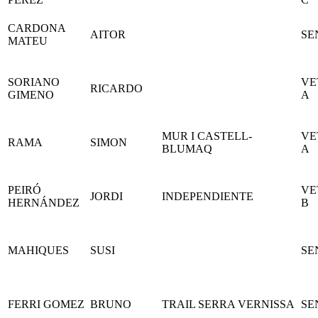
CARDONA
AITOR
SE
MATEU
SORIANO
VE
RICARDO
GIMENO
A
MUR I CASTELL-
VE
RAMA
SIMON
BLUMAQ
A
PEIRÓ
VE
JORDI
INDEPENDIENTE
HERNÁNDEZ
B
MAHIQUES
SUSI
SE
FERRI GOMEZ
BRUNO
TRAIL SERRA VERNISSA
SE