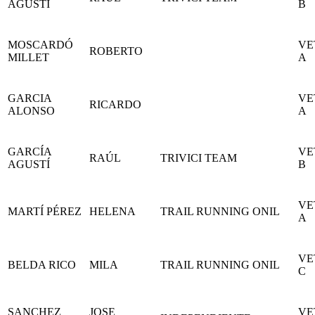
AGUSTÍ
B
MOSCARDÓ
VE
ROBERTO
MILLET
A
GARCIA
VE
RICARDO
ALONSO
A
GARCÍA
VE
RAÚL
TRIVICI TEAM
AGUSTÍ
B
VE
MARTÍ PÉREZ
HELENA
TRAIL RUNNING ONIL
A
VE
BELDA RICO
MILA
TRAIL RUNNING ONIL
C
SANCHEZ
JOSE
VE