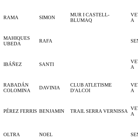
MUR I CASTELL-
VE
RAMA
SIMON
BLUMAQ
A
MAHIQUES
RAFA
SE
UBEDA
VE
IBÁÑEZ
SANTI
A
RABADÁN
CLUB ATLETISME
VE
DAVINIA
COLOMINA
D'ALCOI
A
VE
PÉREZ FERRIS
BENJAMIN
TRAIL SERRA VERNISSA
A
OLTRA
NOEL
SE