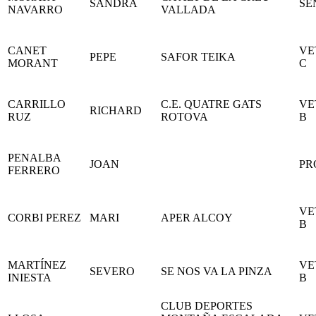
SANDRA
SE
NAVARRO
VALLADA
CANET
VE
PEPE
SAFOR TEIKA
MORANT
C
CARRILLO
C.E. QUATRE GATS
VE
RICHARD
RUZ
ROTOVA
B
PENALBA
JOAN
PR
FERRERO
VE
CORBI PEREZ
MARI
APER ALCOY
B
MARTÍNEZ
VE
SEVERO
SE NOS VA LA PINZA
INIESTA
B
CLUB DEPORTES