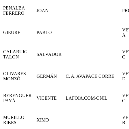
PENALBA
JOAN
PR
FERRERO
VE
GIEURE
PABLO
A
CALABUIG
VE
SALVADOR
TALON
C
OLIVARES
VE
GERMÁN
C. A. AVAPACE CORRE
MONZÓ
D
BERENGUER
VE
VICENTE
LAFOIA.COM-ONIL
PAYÁ
C
MURILLO
VE
XIMO
RIBES
B