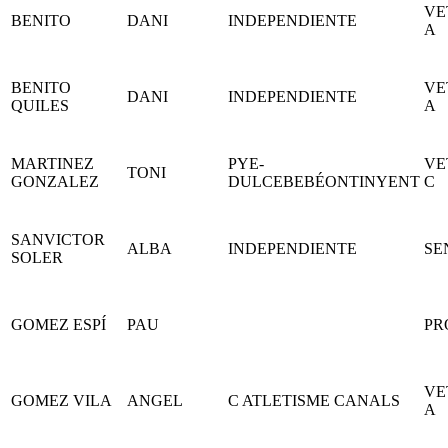
VE
BENITO
DANI
INDEPENDIENTE
A
BENITO
VE
DANI
INDEPENDIENTE
QUILES
A
MARTINEZ
PYE-
VE
TONI
GONZALEZ
DULCEBEBÉONTINYENT
C
SANVICTOR
ALBA
INDEPENDIENTE
SE
SOLER
GOMEZ ESPÍ
PAU
PR
VE
GOMEZ VILA
ANGEL
C ATLETISME CANALS
A