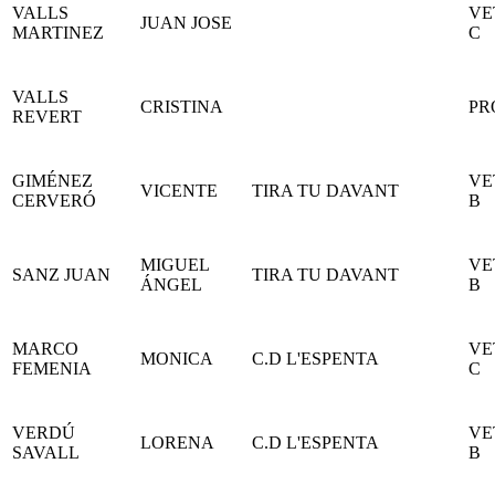
VALLS
VE
JUAN JOSE
MARTINEZ
C
VALLS
CRISTINA
PR
REVERT
GIMÉNEZ
VE
VICENTE
TIRA TU DAVANT
CERVERÓ
B
MIGUEL
VE
SANZ JUAN
TIRA TU DAVANT
ÁNGEL
B
MARCO
VE
MONICA
C.D L'ESPENTA
FEMENIA
C
VERDÚ
VE
LORENA
C.D L'ESPENTA
SAVALL
B