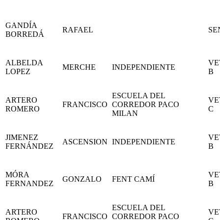
GANDÍA
RAFAEL
SE
BORREDÁ
ALBELDA
VE
MERCHE
INDEPENDIENTE
LOPEZ
B
ESCUELA DEL
ARTERO
VE
FRANCISCO
CORREDOR PACO
ROMERO
C
MILAN
JIMENEZ
VE
ASCENSION
INDEPENDIENTE
FERNÁNDEZ
B
MÓRA
VE
GONZALO
FENT CAMÍ
FERNANDEZ
B
ESCUELA DEL
ARTERO
VE
FRANCISCO
CORREDOR PACO