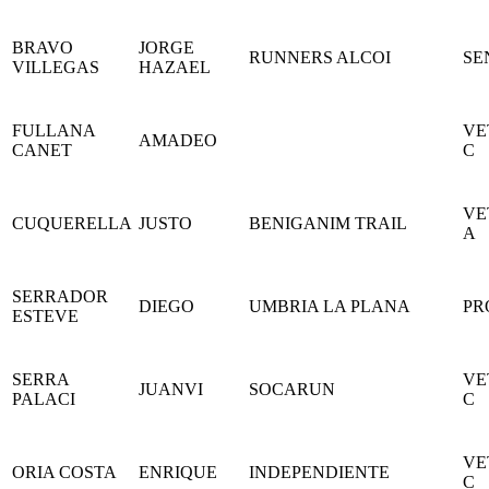
BRAVO
JORGE
RUNNERS ALCOI
SE
VILLEGAS
HAZAEL
FULLANA
VE
AMADEO
CANET
C
VE
CUQUERELLA
JUSTO
BENIGANIM TRAIL
A
SERRADOR
DIEGO
UMBRIA LA PLANA
PR
ESTEVE
SERRA
VE
JUANVI
SOCARUN
PALACI
C
VE
ORIA COSTA
ENRIQUE
INDEPENDIENTE
C