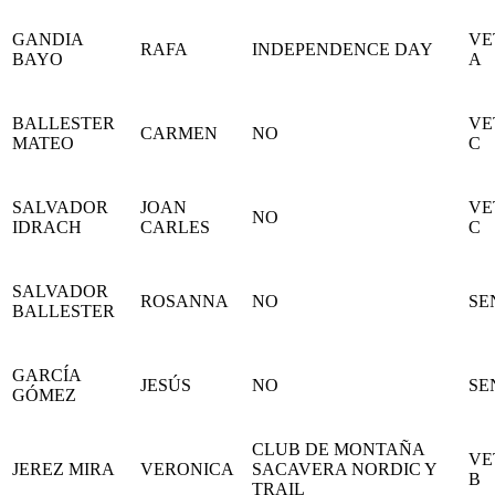
GANDIA
VE
RAFA
INDEPENDENCE DAY
BAYO
A
BALLESTER
VE
CARMEN
NO
MATEO
C
SALVADOR
JOAN
VE
NO
IDRACH
CARLES
C
SALVADOR
ROSANNA
NO
SE
BALLESTER
GARCÍA
JESÚS
NO
SE
GÓMEZ
CLUB DE MONTAÑA
VE
JEREZ MIRA
VERONICA
SACAVERA NORDIC Y
B
TRAIL