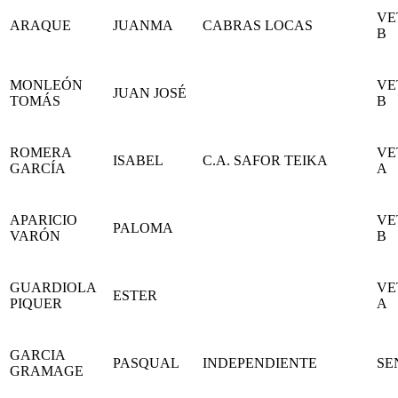
VE
ARAQUE
JUANMA
CABRAS LOCAS
B
MONLEÓN
VE
JUAN JOSÉ
TOMÁS
B
ROMERA
VE
ISABEL
C.A. SAFOR TEIKA
GARCÍA
A
APARICIO
VE
PALOMA
VARÓN
B
GUARDIOLA
VE
ESTER
PIQUER
A
GARCIA
PASQUAL
INDEPENDIENTE
SE
GRAMAGE