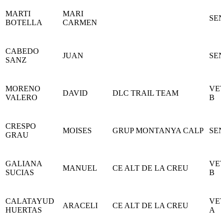
MARTI
MARI
SE
BOTELLA
CARMEN
CABEDO
JUAN
SE
SANZ
MORENO
VE
DAVID
DLC TRAIL TEAM
VALERO
B
CRESPO
MOISES
GRUP MONTANYA CALP
SE
GRAU
GALIANA
VE
MANUEL
CE ALT DE LA CREU
SUCIAS
B
CALATAYUD
VE
ARACELI
CE ALT DE LA CREU
HUERTAS
A