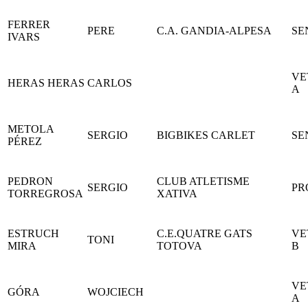
FERRER
PERE
C.A. GANDIA-ALPESA
SE
IVARS
VE
HERAS HERAS
CARLOS
A
METOLA
SERGIO
BIGBIKES CARLET
SE
PÉREZ
PEDRON
CLUB ATLETISME
SERGIO
PR
TORREGROSA
XATIVA
ESTRUCH
C.E.QUATRE GATS
VE
TONI
MIRA
TOTOVA
B
VE
GÓRA
WOJCIECH
A