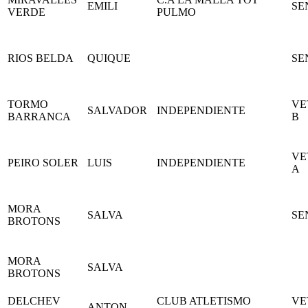
EMILI
SE
VERDE
PULMO
RIOS BELDA
QUIQUE
SE
TORMO
VE
SALVADOR
INDEPENDIENTE
BARRANCA
B
VE
PEIRO SOLER
LUIS
INDEPENDIENTE
A
MORA
SALVA
SE
BROTONS
MORA
SALVA
BROTONS
DELCHEV
CLUB ATLETISMO
VE
ANTON