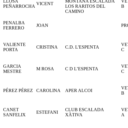
LLOSA
MONTAÑA ESCALADA
VE
VICENT
PEÑARROCHA
LOS RARITOS DEL
B
CAMINO
PENALBA
JOAN
PR
FERRERO
VALIENTE
VE
CRISTINA
C.D. L'ESPENTA
PORTA
C
GARCIA
VE
M ROSA
C D L’ESPENTA
MESTRE
C
VE
PÉREZ PÉREZ
CAROLINA
APER ALCOI
B
CANET
CLUB ESCALADA
VE
ESTEFANI
SANFELIX
XÀTIVA
A