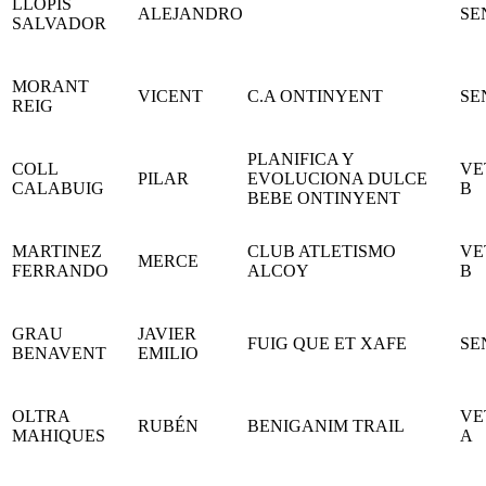
LLOPIS
ALEJANDRO
SE
SALVADOR
MORANT
VICENT
C.A ONTINYENT
SE
REIG
PLANIFICA Y
COLL
VE
PILAR
EVOLUCIONA DULCE
CALABUIG
B
BEBE ONTINYENT
MARTINEZ
CLUB ATLETISMO
VE
MERCE
FERRANDO
ALCOY
B
GRAU
JAVIER
FUIG QUE ET XAFE
SE
BENAVENT
EMILIO
OLTRA
VE
RUBÉN
BENIGANIM TRAIL
MAHIQUES
A