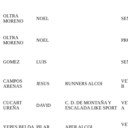
OLTRA
NOEL
SE
MORENO
OLTRA
NOEL
PR
MORENO
GOMEZ
LUIS
SE
CAMPOS
VE
JESUS
RUNNERS ALCOI
ARENAS
B
CUCART
C. D. DE MONTAÑA Y
VE
DAVID
UREÑA
ESCALADA LIKE SPORT
A
VE
YEPES BELDA
PILAR
APER ALCOI