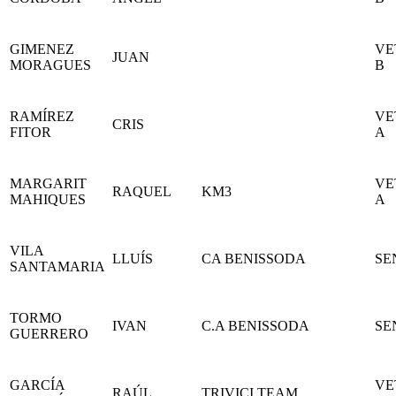
GIMENEZ
VE
JUAN
MORAGUES
B
RAMÍREZ
VE
CRIS
FITOR
A
MARGARIT
VE
RAQUEL
KM3
MAHIQUES
A
VILA
LLUÍS
CA BENISSODA
SE
SANTAMARIA
TORMO
IVAN
C.A BENISSODA
SE
GUERRERO
GARCÍA
VE
RAÚL
TRIVICI TEAM