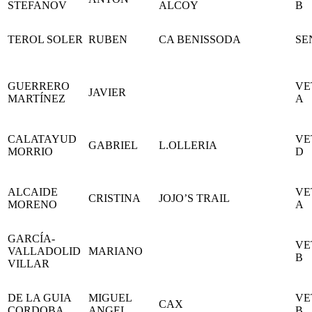
STEFANOV
ALCOY
B
TEROL SOLER
RUBEN
CA BENISSODA
SE
GUERRERO
VE
JAVIER
MARTÍNEZ
A
CALATAYUD
VE
GABRIEL
L.OLLERIA
MORRIO
D
ALCAIDE
VE
CRISTINA
JOJO’S TRAIL
MORENO
A
GARCÍA-
VE
VALLADOLID
MARIANO
B
VILLAR
DE LA GUIA
MIGUEL
VE
CAX
CORDOBA
ANGEL
B