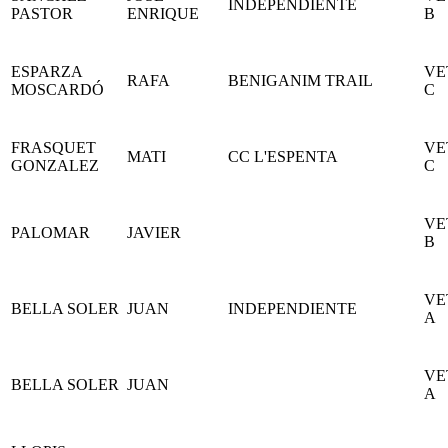
INDEPENDIENTE
PASTOR
ENRIQUE
B
ESPARZA
VE
RAFA
BENIGANIM TRAIL
MOSCARDÓ
C
FRASQUET
VE
MATI
CC L'ESPENTA
GONZALEZ
C
VE
PALOMAR
JAVIER
B
VE
BELLA SOLER
JUAN
INDEPENDIENTE
A
VE
BELLA SOLER
JUAN
A