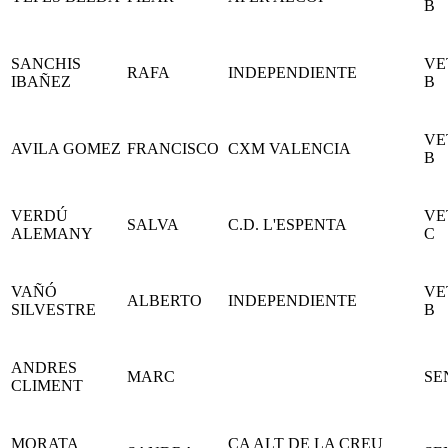
B
SANCHIS
VE
RAFA
INDEPENDIENTE
IBAÑEZ
B
VE
AVILA GOMEZ
FRANCISCO
CXM VALENCIA
B
VERDÚ
VE
SALVA
C.D. L'ESPENTA
ALEMANY
C
VAÑÓ
VE
ALBERTO
INDEPENDIENTE
SILVESTRE
B
ANDRES
MARC
SE
CLIMENT
MORATA
CA ALT DE LA CREU