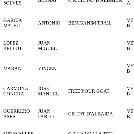
BERNAT
C.A.CIUTAT D'ALBAIDA
SOLVES
A
GARCIA
VE
ANTONIO
BENIGANIM TRAIL
MATEU
B
LÓPEZ
JUAN
VE
BELLOT
MIGUEL
B
VE
MARANT
VINCENT
B
CARMONA
JOSE
VE
FREE YOUR GOAT
CONCHA
MANUEL
B
GUERRERO
JUAN
VE
CIUTAT D'ALBAIDA
ASES
PABLO
B
MIRAVALLES
C.A LA MALLA TOT