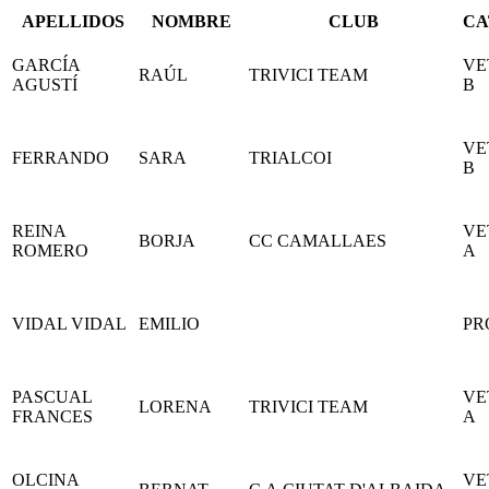
APELLIDOS
NOMBRE
CLUB
CA
GARCÍA
VE
RAÚL
TRIVICI TEAM
AGUSTÍ
B
VE
FERRANDO
SARA
TRIALCOI
B
REINA
VE
BORJA
CC CAMALLAES
ROMERO
A
VIDAL VIDAL
EMILIO
PR
PASCUAL
VE
LORENA
TRIVICI TEAM
FRANCES
A
OLCINA
VE