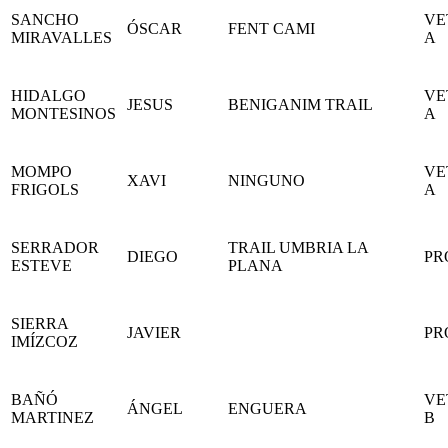
SANCHO
VE
ÓSCAR
FENT CAMI
MIRAVALLES
A
HIDALGO
VE
JESUS
BENIGANIM TRAIL
MONTESINOS
A
MOMPO
VE
XAVI
NINGUNO
FRIGOLS
A
SERRADOR
TRAIL UMBRIA LA
DIEGO
PR
ESTEVE
PLANA
SIERRA
JAVIER
PR
IMÍZCOZ
BAÑÓ
VE
ÁNGEL
ENGUERA
MARTINEZ
B