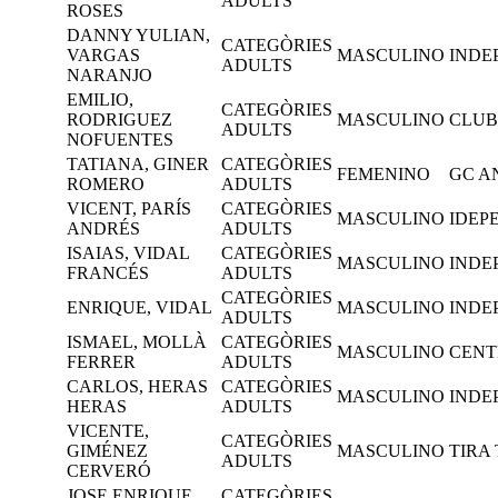
ADULTS
ROSES
DANNY YULIAN,
CATEGÒRIES
VARGAS
MASCULINO
INDE
ADULTS
NARANJO
EMILIO,
CATEGÒRIES
RODRIGUEZ
MASCULINO
CLUB
ADULTS
NOFUENTES
TATIANA, GINER
CATEGÒRIES
FEMENINO
GC A
ROMERO
ADULTS
VICENT, PARÍS
CATEGÒRIES
MASCULINO
IDEP
ANDRÉS
ADULTS
ISAIAS, VIDAL
CATEGÒRIES
MASCULINO
INDE
FRANCÉS
ADULTS
CATEGÒRIES
ENRIQUE, VIDAL
MASCULINO
INDE
ADULTS
ISMAEL, MOLLÀ
CATEGÒRIES
MASCULINO
CENT
FERRER
ADULTS
CARLOS, HERAS
CATEGÒRIES
MASCULINO
INDE
HERAS
ADULTS
VICENTE,
CATEGÒRIES
GIMÉNEZ
MASCULINO
TIRA
ADULTS
CERVERÓ
JOSE ENRIQUE,
CATEGÒRIES