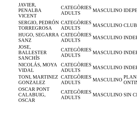
JAVIER,
CATEGÒRIES
PENALBA
MASCULINO
IDEP
ADULTS
VICENT
SERGIO, PEDRÓN
CATEGÒRIES
MASCULINO
CLUB
TORREGROSA
ADULTS
HUGO, SEGARRA
CATEGÒRIES
MASCULINO
INDE
SANZ
ADULTS
JOSE,
CATEGÒRIES
BALLESTER
MASCULINO
INDE
ADULTS
SANCHÍS
NICOLÁS, MOYA
CATEGÒRIES
MASCULINO
INDE
VIDAL
ADULTS
TONI, MARTINEZ
CATEGÒRIES
PLAN
MASCULINO
GONZALEZ
ADULTS
ONTI
OSCAR PONT
CATEGÒRIES
CALABUIG,
MASCULINO
SIN 
ADULTS
OSCAR