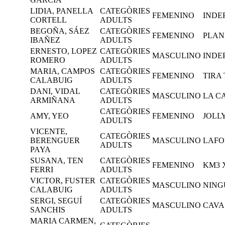
LIDIA, PANELLA
CATEGÒRIES
FEMENINO
INDE
CORTELL
ADULTS
BEGOÑA, SÁEZ
CATEGÒRIES
FEMENINO
PLAN
IBAÑEZ
ADULTS
ERNESTO, LOPEZ
CATEGÒRIES
MASCULINO
INDE
ROMERO
ADULTS
MARIA, CAMPOS
CATEGÒRIES
FEMENINO
TIRA
CALABUIG
ADULTS
DANI, VIDAL
CATEGÒRIES
MASCULINO
LA C
ARMIÑANA
ADULTS
CATEGÒRIES
AMY, YEO
FEMENINO
JOLL
ADULTS
VICENTE,
CATEGÒRIES
BERENGUER
MASCULINO
LAFO
ADULTS
PAYA
SUSANA, TEN
CATEGÒRIES
FEMENINO
KM3 
FERRI
ADULTS
VICTOR, FUSTER
CATEGÒRIES
MASCULINO
NING
CALABUIG
ADULTS
SERGI, SEGUÍ
CATEGÒRIES
MASCULINO
CAVA
SANCHIS
ADULTS
MARIA CARMEN,