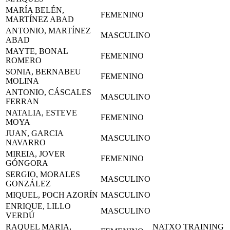
MARÍA BELÉN,
FEMENINO
MARTÍNEZ ABAD
ANTONIO, MARTÍNEZ
MASCULINO
ABAD
MAYTE, BONAL
FEMENINO
ROMERO
SONIA, BERNABEU
FEMENINO
MOLINA
ANTONIO, CÁSCALES
MASCULINO
FERRAN
NATALIA, ESTEVE
FEMENINO
MOYA
JUAN, GARCIA
MASCULINO
NAVARRO
MIREIA, JOVER
FEMENINO
GÓNGORA
SERGIO, MORALES
MASCULINO
GONZÁLEZ
MIQUEL, POCH AZORÍN
MASCULINO
ENRIQUE, LILLO
MASCULINO
VERDÚ
RAQUEL MARIA,
NATXO TRAINING