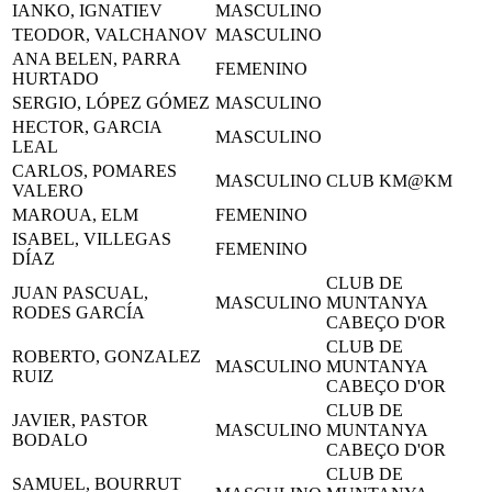
IANKO, IGNATIEV
MASCULINO
TEODOR, VALCHANOV
MASCULINO
ANA BELEN, PARRA
FEMENINO
HURTADO
SERGIO, LÓPEZ GÓMEZ
MASCULINO
HECTOR, GARCIA
MASCULINO
LEAL
CARLOS, POMARES
MASCULINO
CLUB KM@KM
VALERO
MAROUA, ELM
FEMENINO
ISABEL, VILLEGAS
FEMENINO
DÍAZ
CLUB DE
JUAN PASCUAL,
MASCULINO
MUNTANYA
RODES GARCÍA
CABEÇO D'OR
CLUB DE
ROBERTO, GONZALEZ
MASCULINO
MUNTANYA
RUIZ
CABEÇO D'OR
CLUB DE
JAVIER, PASTOR
MASCULINO
MUNTANYA
BODALO
CABEÇO D'OR
CLUB DE
SAMUEL, BOURRUT