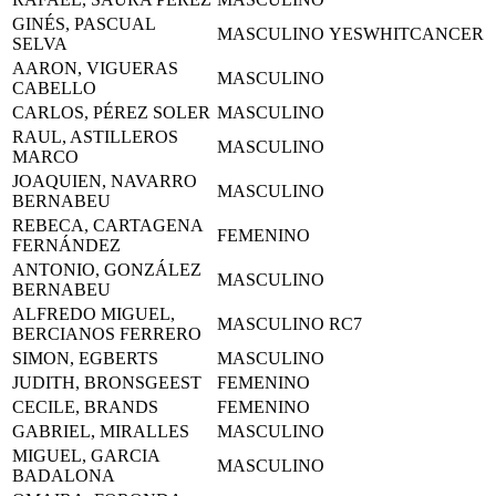
GINÉS, PASCUAL
MASCULINO
YESWHITCANCER
SELVA
AARON, VIGUERAS
MASCULINO
CABELLO
CARLOS, PÉREZ SOLER
MASCULINO
RAUL, ASTILLEROS
MASCULINO
MARCO
JOAQUIEN, NAVARRO
MASCULINO
BERNABEU
REBECA, CARTAGENA
FEMENINO
FERNÁNDEZ
ANTONIO, GONZÁLEZ
MASCULINO
BERNABEU
ALFREDO MIGUEL,
MASCULINO
RC7
BERCIANOS FERRERO
SIMON, EGBERTS
MASCULINO
JUDITH, BRONSGEEST
FEMENINO
CECILE, BRANDS
FEMENINO
GABRIEL, MIRALLES
MASCULINO
MIGUEL, GARCIA
MASCULINO
BADALONA