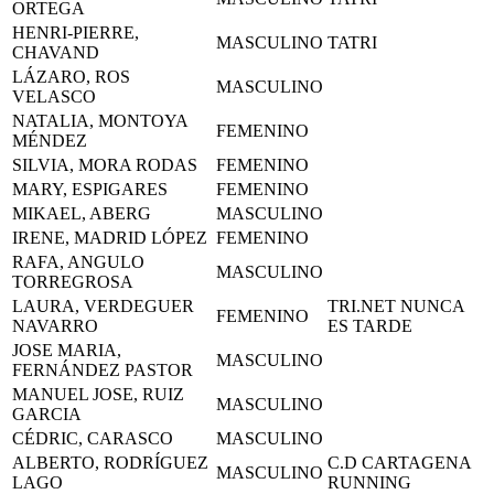
ORTEGA
HENRI-PIERRE,
MASCULINO
TATRI
CHAVAND
LÁZARO, ROS
MASCULINO
VELASCO
NATALIA, MONTOYA
FEMENINO
MÉNDEZ
SILVIA, MORA RODAS
FEMENINO
MARY, ESPIGARES
FEMENINO
MIKAEL, ABERG
MASCULINO
IRENE, MADRID LÓPEZ
FEMENINO
RAFA, ANGULO
MASCULINO
TORREGROSA
LAURA, VERDEGUER
TRI.NET NUNCA
FEMENINO
NAVARRO
ES TARDE
JOSE MARIA,
MASCULINO
FERNÁNDEZ PASTOR
MANUEL JOSE, RUIZ
MASCULINO
GARCIA
CÉDRIC, CARASCO
MASCULINO
ALBERTO, RODRÍGUEZ
C.D CARTAGENA
MASCULINO
LAGO
RUNNING