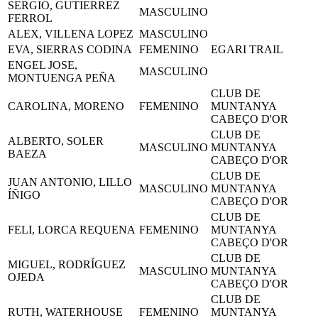
SERGIO, GUTIERREZ
MASCULINO
FERROL
ALEX, VILLENA LOPEZ
MASCULINO
EVA, SIERRAS CODINA
FEMENINO
EGARI TRAIL
ENGEL JOSE,
MASCULINO
MONTUENGA PEÑA
CLUB DE
CAROLINA, MORENO
FEMENINO
MUNTANYA
CABEÇO D'OR
CLUB DE
ALBERTO, SOLER
MASCULINO
MUNTANYA
BAEZA
CABEÇO D'OR
CLUB DE
JUAN ANTONIO, LILLO
MASCULINO
MUNTANYA
ÍÑIGO
CABEÇO D'OR
CLUB DE
FELI, LORCA REQUENA
FEMENINO
MUNTANYA
CABEÇO D'OR
CLUB DE
MIGUEL, RODRÍGUEZ
MASCULINO
MUNTANYA
OJEDA
CABEÇO D'OR
CLUB DE
RUTH, WATERHOUSE
FEMENINO
MUNTANYA