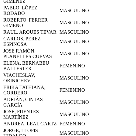
GIMÉNEZ
PABLO, LÓPEZ
MASCULINO
RODADO
ROBERTO, FERRER
MASCULINO
GIMENO
RAUL, ARQUES TEVAR
MASCULINO
CARLOS, PEREZ
MASCULINO
ESPINOSA
JOSÉ RAMÓN,
MASCULINO
PLANELLES CUEVAS
ELENA, BERNABEU
FEMENINO
BALLESTER
VIACHESLAV,
MASCULINO
ORINICHEV
ERIKA TATHIANA,
FEMENINO
CORDERO
ADRIÁN, CINTAS
MASCULINO
GARCÍA
JOSE, FUENTES
MASCULINO
MARTÍNEZ
ANDREA, LEAL GARTZ
FEMENINO
JORGE, LLOPIS
MASCULINO
HIDALGO