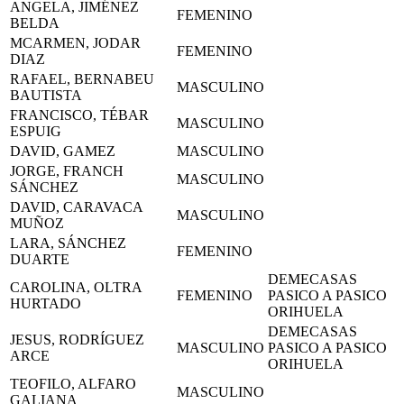
ANGELA, JIMÉNEZ
FEMENINO
BELDA
MCARMEN, JODAR
FEMENINO
DIAZ
RAFAEL, BERNABEU
MASCULINO
BAUTISTA
FRANCISCO, TÉBAR
MASCULINO
ESPUIG
DAVID, GAMEZ
MASCULINO
JORGE, FRANCH
MASCULINO
SÁNCHEZ
DAVID, CARAVACA
MASCULINO
MUÑOZ
LARA, SÁNCHEZ
FEMENINO
DUARTE
DEMECASAS
CAROLINA, OLTRA
FEMENINO
PASICO A PASICO
HURTADO
ORIHUELA
DEMECASAS
JESUS, RODRÍGUEZ
MASCULINO
PASICO A PASICO
ARCE
ORIHUELA
TEOFILO, ALFARO
MASCULINO
GALIANA