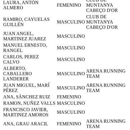
LAURA, ANTÓN
FEMENINO
MUNTANYA
ALMERO
CABEÇO D'OR
CLUB DE
RAMIRO, CAYUELAS
MASCULINO
MUNTANYA
GUILLÉN
CABEÇO D'OR
JUAN ANGEL,
MASCULINO
MARTINEZ JUAREZ
MANUEL ERNESTO,
MASCULINO
RANGEL
CARLOS, PEREZ
MASCULINO
CALVO
ALBERTO,
ARENA RUNNING
CABALLERO
MASCULINO
TEAM
LANDERER
JUAN MIGUEL, MARÍ
ARENA RUNNING
MASCULINO
PÉREZ
TEAM
ANA, SÁNCHEZ RUIZ
FEMENINO
RAMON, NUÑEZ VALLS
MASCULINO
FRANCISCO JAVIER,
MASCULINO
MARTINEZ AMOROS
ARENA RUNNING
ANA, GRAU ARACIL
FEMENINO
TEAM