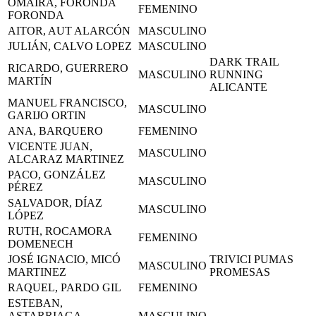
OMAIRA, FORONDA
FEMENINO
FORONDA
AITOR, AUT ALARCÓN
MASCULINO
JULIÁN, CALVO LOPEZ
MASCULINO
DARK TRAIL
RICARDO, GUERRERO
MASCULINO
RUNNING
MARTÍN
ALICANTE
MANUEL FRANCISCO,
MASCULINO
GARIJO ORTIN
ANA, BARQUERO
FEMENINO
VICENTE JUAN,
MASCULINO
ALCARAZ MARTINEZ
PACO, GONZÁLEZ
MASCULINO
PÉREZ
SALVADOR, DÍAZ
MASCULINO
LÓPEZ
RUTH, ROCAMORA
FEMENINO
DOMENECH
JOSÉ IGNACIO, MICÓ
TRIVICI PUMAS
MASCULINO
MARTINEZ
PROMESAS
RAQUEL, PARDO GIL
FEMENINO
ESTEBAN,
ASTARRIAGA
MASCULINO