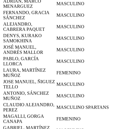
ADRIÁN, MARCO
MASCULINO
MENARGUEZ
FERNANDO, GRACIA
MASCULINO
SÁNCHEZ
ALEJANDRO,
MASCULINO
CABRERA PAQUET
DENYS, KURAKO
MASCULINO
SAMOKHINA
JOSÉ MANUEL,
MASCULINO
ANDRÉS MALLOR
PABLO, GARCÍA
MASCULINO
LLORCA
LAURA, MARTÍNEZ
FEMENINO
MUÑOZ
JOSE MANUEL, ÑIGUEZ
MASCULINO
TELLO
ANTONIO, SÁNCHEZ
MASCULINO
MUÑOZ
CLAUDIO ALEJANDRO,
MASCULINO
SPARTANS
PEREZ
MAGALLI, GORGA
FEMENINO
CANAPA
GABRIEL, MARTÍNEZ