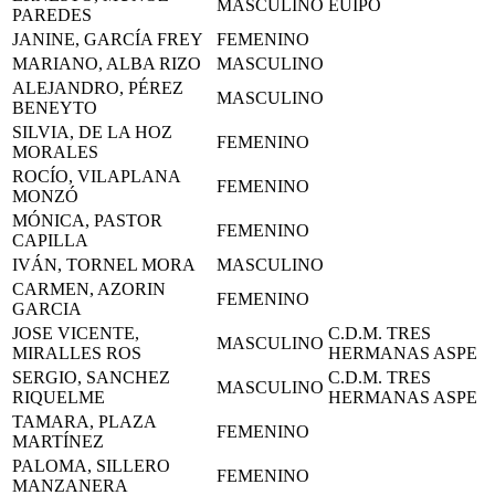
MASCULINO
EUIPO
PAREDES
JANINE, GARCÍA FREY
FEMENINO
MARIANO, ALBA RIZO
MASCULINO
ALEJANDRO, PÉREZ
MASCULINO
BENEYTO
SILVIA, DE LA HOZ
FEMENINO
MORALES
ROCÍO, VILAPLANA
FEMENINO
MONZÓ
MÓNICA, PASTOR
FEMENINO
CAPILLA
IVÁN, TORNEL MORA
MASCULINO
CARMEN, AZORIN
FEMENINO
GARCIA
JOSE VICENTE,
C.D.M. TRES
MASCULINO
MIRALLES ROS
HERMANAS ASPE
SERGIO, SANCHEZ
C.D.M. TRES
MASCULINO
RIQUELME
HERMANAS ASPE
TAMARA, PLAZA
FEMENINO
MARTÍNEZ
PALOMA, SILLERO
FEMENINO
MANZANERA