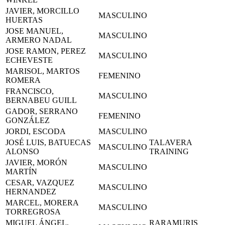
JAVIER, MORCILLO
MASCULINO
HUERTAS
JOSE MANUEL,
MASCULINO
ARMERO NADAL
JOSE RAMON, PEREZ
MASCULINO
ECHEVESTE
MARISOL, MARTOS
FEMENINO
ROMERA
FRANCISCO,
MASCULINO
BERNABEU GUILL
GADOR, SERRANO
FEMENINO
GONZÁLEZ
JORDI, ESCODA
MASCULINO
JOSÉ LUIS, BATUECAS
TALAVERA
MASCULINO
ALONSO
TRAINING
JAVIER, MORÓN
MASCULINO
MARTÍN
CESAR, VAZQUEZ
MASCULINO
HERNANDEZ
MARCEL, MORERA
MASCULINO
TORREGROSA
MIGUEL ÁNGEL,
RARAMURIS