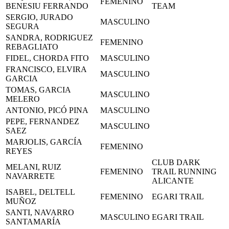
FEMENINO
BENESIU FERRANDO
TEAM
SERGIO, JURADO
MASCULINO
SEGURA
SANDRA, RODRIGUEZ
FEMENINO
REBAGLIATO
FIDEL, CHORDA FITO
MASCULINO
FRANCISCO, ELVIRA
MASCULINO
GARCIA
TOMAS, GARCIA
MASCULINO
MELERO
ANTONIO, PICÓ PINA
MASCULINO
PEPE, FERNANDEZ
MASCULINO
SAEZ
MARJOLIS, GARCÍA
FEMENINO
REYES
CLUB DARK
MELANI, RUIZ
FEMENINO
TRAIL RUNNING
NAVARRETE
ALICANTE
ISABEL, DELTELL
FEMENINO
EGARI TRAIL
MUÑOZ
SANTI, NAVARRO
MASCULINO
EGARI TRAIL
SANTAMARÍA