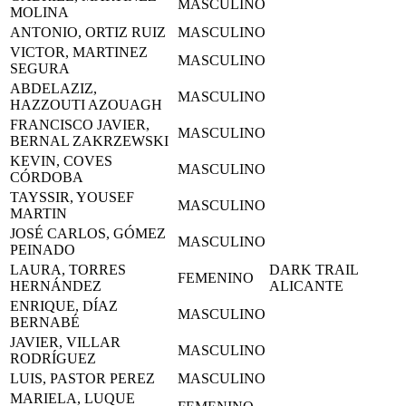
MASCULINO
MOLINA
ANTONIO, ORTIZ RUIZ
MASCULINO
VICTOR, MARTINEZ
MASCULINO
SEGURA
ABDELAZIZ,
MASCULINO
HAZZOUTI AZOUAGH
FRANCISCO JAVIER,
MASCULINO
BERNAL ZAKRZEWSKI
KEVIN, COVES
MASCULINO
CÓRDOBA
TAYSSIR, YOUSEF
MASCULINO
MARTIN
JOSÉ CARLOS, GÓMEZ
MASCULINO
PEINADO
LAURA, TORRES
DARK TRAIL
FEMENINO
HERNÁNDEZ
ALICANTE
ENRIQUE, DÍAZ
MASCULINO
BERNABÉ
JAVIER, VILLAR
MASCULINO
RODRÍGUEZ
LUIS, PASTOR PEREZ
MASCULINO
MARIELA, LUQUE