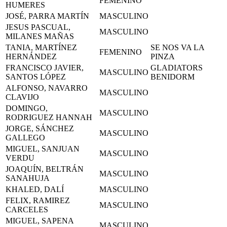
FEMENINO
HUMERES
JOSÉ, PARRA MARTÍN
MASCULINO
JESUS PASCUAL,
MASCULINO
MILANES MAÑAS
TANIA, MARTÍNEZ
SE NOS VA LA
FEMENINO
HERNÁNDEZ
PINZA
FRANCISCO JAVIER,
GLADIATORS
MASCULINO
SANTOS LÓPEZ
BENIDORM
ALFONSO, NAVARRO
MASCULINO
CLAVIJO
DOMINGO,
MASCULINO
RODRIGUEZ HANNAH
JORGE, SÁNCHEZ
MASCULINO
GALLEGO
MIGUEL, SANJUAN
MASCULINO
VERDU
JOAQUÍN, BELTRÁN
MASCULINO
SANAHUJA
KHALED, DALÍ
MASCULINO
FELIX, RAMIREZ
MASCULINO
CARCELES
MIGUEL, SAPENA
MASCULINO