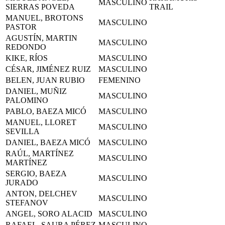
MASCULINO
SIERRAS POVEDA
TRAIL
MANUEL, BROTONS
MASCULINO
PASTOR
AGUSTÍN, MARTIN
MASCULINO
REDONDO
KIKE, RÍOS
MASCULINO
CÉSAR, JIMÉNEZ RUIZ
MASCULINO
BELEN, JUAN RUBIO
FEMENINO
DANIEL, MUÑIZ
MASCULINO
PALOMINO
PABLO, BAEZA MICÓ
MASCULINO
MANUEL, LLORET
MASCULINO
SEVILLA
DANIEL, BAEZA MICÓ
MASCULINO
RAÚL, MARTÍNEZ
MASCULINO
MARTÍNEZ
SERGIO, BAEZA
MASCULINO
JURADO
ANTON, DELCHEV
MASCULINO
STEFANOV
ANGEL, SORO ALACID
MASCULINO
RAFAEL, SAURA PÉREZ
MASCULINO