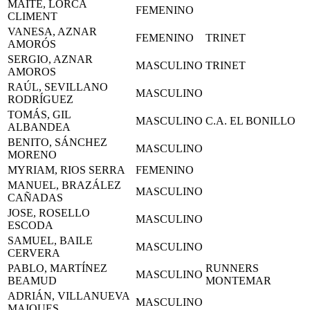
MAITE, LORCA
FEMENINO
CLIMENT
VANESA, AZNAR
FEMENINO
TRINET
AMORÓS
SERGIO, AZNAR
MASCULINO
TRINET
AMOROS
RAÚL, SEVILLANO
MASCULINO
RODRÍGUEZ
TOMÁS, GIL
MASCULINO
C.A. EL BONILLO
ALBANDEA
BENITO, SÁNCHEZ
MASCULINO
MORENO
MYRIAM, RIOS SERRA
FEMENINO
MANUEL, BRAZÁLEZ
MASCULINO
CAÑADAS
JOSE, ROSELLO
MASCULINO
ESCODA
SAMUEL, BAILE
MASCULINO
CERVERA
PABLO, MARTÍNEZ
RUNNERS
MASCULINO
BEAMUD
MONTEMAR
ADRIÁN, VILLANUEVA
MASCULINO
MAIQUES