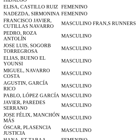
ELISA, CASTILLO RUIZ
FEMENINO
NADEZDA, SIRMONINA
FEMENINO
FRANCISCO JAVIER,
MASCULINO
FRAN,S RUNNERS
CUTILLAS NAVARRO
PEDRO, ROZA
MASCULINO
ANTOLÍN
JOSE LUIS, SOGORB
MASCULINO
TORREGROSA
ELIAS, BUENO EL
MASCULINO
YOUNSI
MIGUEL, NAVARRO
MASCULINO
COSTA
AGUSTIN, GARCÍA
MASCULINO
RICO
PABLO, LÓPEZ GARCÍA
MASCULINO
JAVIER, PAREDES
MASCULINO
SERRANO
JOSE FÉLIX, MANCHÓN
MASCULINO
MÁS
ÓSCAR, PLASENCIA
MASCULINO
JUSTICIA
HANA, ET TABAA
FEMENINO