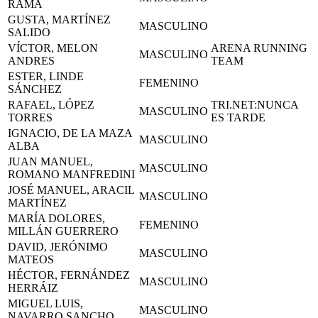
RAMA
GUSTA, MARTÍNEZ
MASCULINO
SALIDO
VÍCTOR, MELON
ARENA RUNNING
MASCULINO
ANDRES
TEAM
ESTER, LINDE
FEMENINO
SÁNCHEZ
RAFAEL, LÓPEZ
TRI.NET:NUNCA
MASCULINO
TORRES
ES TARDE
IGNACIO, DE LA MAZA
MASCULINO
ALBA
JUAN MANUEL,
MASCULINO
ROMANO MANFREDINI
JOSÉ MANUEL, ARACIL
MASCULINO
MARTÍNEZ
MARÍA DOLORES,
FEMENINO
MILLÁN GUERRERO
DAVID, JERÓNIMO
MASCULINO
MATEOS
HÉCTOR, FERNÁNDEZ
MASCULINO
HERRÁIZ
MIGUEL LUIS,
MASCULINO
NAVARRO SANCHO