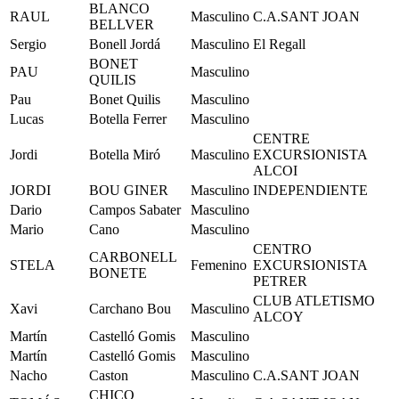
BLANCO
RAUL
Masculino
C.A.SANT JOAN
BELLVER
Sergio
Bonell Jordá
Masculino
El Regall
BONET
PAU
Masculino
QUILIS
Pau
Bonet Quilis
Masculino
Lucas
Botella Ferrer
Masculino
CENTRE
Jordi
Botella Miró
Masculino
EXCURSIONISTA
ALCOI
JORDI
BOU GINER
Masculino
INDEPENDIENTE
Dario
Campos Sabater
Masculino
Mario
Cano
Masculino
CENTRO
CARBONELL
STELA
Femenino
EXCURSIONISTA
BONETE
PETRER
CLUB ATLETISMO
Xavi
Carchano Bou
Masculino
ALCOY
Martín
Castelló Gomis
Masculino
Martín
Castelló Gomis
Masculino
Nacho
Caston
Masculino
C.A.SANT JOAN
CHICO