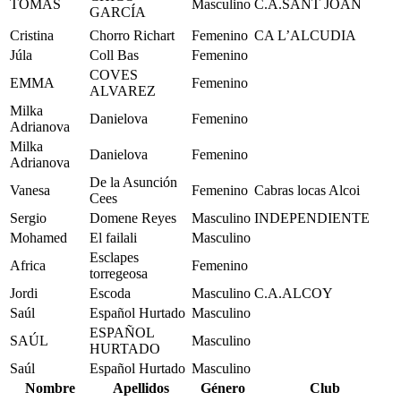
TOMÁS
Masculino
C.A.SANT JOAN
GARCÍA
Cristina
Chorro Richart
Femenino
CA L’ALCUDIA
Júla
Coll Bas
Femenino
COVES
EMMA
Femenino
ALVAREZ
Milka
Danielova
Femenino
Adrianova
Milka
Danielova
Femenino
Adrianova
De la Asunción
Vanesa
Femenino
Cabras locas Alcoi
Cees
Sergio
Domene Reyes
Masculino
INDEPENDIENTE
Mohamed
El failali
Masculino
Esclapes
Africa
Femenino
torregeosa
Jordi
Escoda
Masculino
C.A.ALCOY
Saúl
Español Hurtado
Masculino
ESPAÑOL
SAÚL
Masculino
HURTADO
Saúl
Español Hurtado
Masculino
Nombre
Apellidos
Género
Club