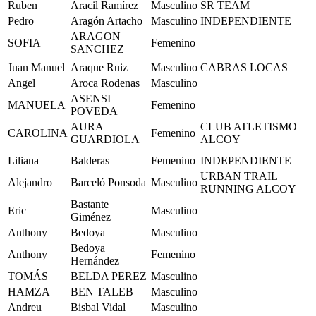
Ruben
Aracil Ramírez
Masculino
SR TEAM
Pedro
Aragón Artacho
Masculino
INDEPENDIENTE
ARAGON
SOFIA
Femenino
SANCHEZ
Juan Manuel
Araque Ruiz
Masculino
CABRAS LOCAS
Angel
Aroca Rodenas
Masculino
ASENSI
MANUELA
Femenino
POVEDA
AURA
CLUB ATLETISMO
CAROLINA
Femenino
GUARDIOLA
ALCOY
Liliana
Balderas
Femenino
INDEPENDIENTE
URBAN TRAIL
Alejandro
Barceló Ponsoda
Masculino
RUNNING ALCOY
Bastante
Eric
Masculino
Giménez
Anthony
Bedoya
Masculino
Bedoya
Anthony
Femenino
Hernández
TOMÁS
BELDA PEREZ
Masculino
HAMZA
BEN TALEB
Masculino
Andreu
Bisbal Vidal
Masculino