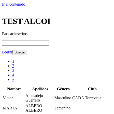
Ir al contenido
TEST ALCOI
Buscar inscritos
Borrar
1
2
3
4
»
Nombre
Apellidos
Género
Club
Albaladejo
Victor
Masculino
CADA Torrevieja
Guerrero
ALBERO
MARTA
Femenino
ALBERO