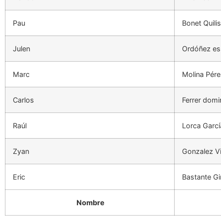
Pau
Bonet Quilis
Julen
Ordóñez es
Marc
Molina Pére
Carlos
Ferrer dom
Raúl
Lorca Garcí
Zyan
Gonzalez Vi
Eric
Bastante G
Nombre