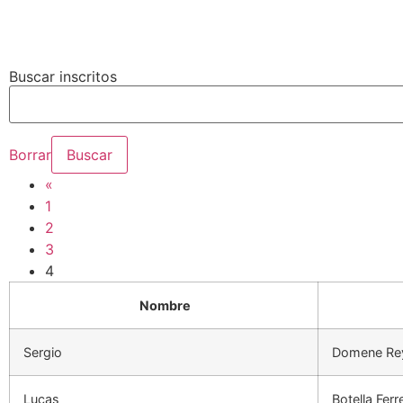
Buscar inscritos
Borrar
«
1
2
3
4
Nombre
Sergio
Domene Re
Lucas
Botella Ferr