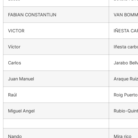
FABIAN CONSTANTIJN
VAN BOMM
VICTOR
IÑESTA CA
Víctor
Iñesta carb
Carlos
Jarabo Bell
Juan Manuel
Araque Rui
Raúl
Roig Puerto
Miguel Angel
Rubio-Quint
Nando
Mira rico