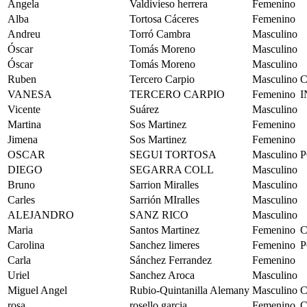
Ángela
Valdivieso herrera
Femenino
Alba
Tortosa Cáceres
Femenino
Andreu
Torró Cambra
Masculino
Óscar
Tomás Moreno
Masculino
Óscar
Tomás Moreno
Masculino
Ruben
Tercero Carpio
Masculino
C
VANESA
TERCERO CARPIO
Femenino
I
Vicente
Suárez
Masculino
Martina
Sos Martinez
Femenino
Jimena
Sos Martinez
Femenino
OSCAR
SEGUI TORTOSA
Masculino
P
DIEGO
SEGARRA COLL
Masculino
Bruno
Sarrion Miralles
Masculino
Carles
Sarrión MIralles
Masculino
ALEJANDRO
SANZ RICO
Masculino
Maria
Santos Martinez
Femenino
C
Carolina
Sanchez limeres
Femenino
P
Carla
Sánchez Ferrandez
Femenino
Uriel
Sanchez Aroca
Masculino
Miguel Angel
Rubio-Quintanilla Alemany
Masculino
rosa
rosello garcia
Femenino
C