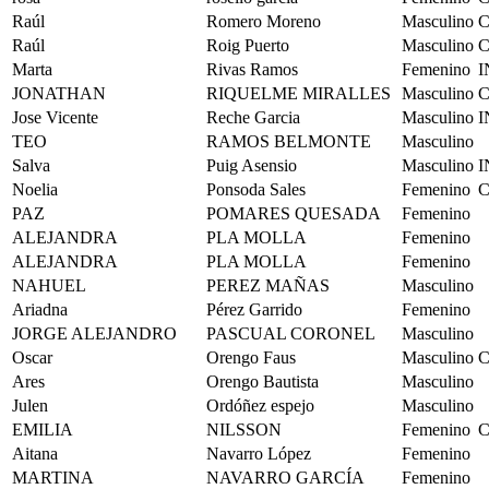
Raúl
Romero Moreno
Masculino
C
Raúl
Roig Puerto
Masculino
C
Marta
Rivas Ramos
Femenino
I
JONATHAN
RIQUELME MIRALLES
Masculino
Jose Vicente
Reche Garcia
Masculino
I
TEO
RAMOS BELMONTE
Masculino
Salva
Puig Asensio
Masculino
I
Noelia
Ponsoda Sales
Femenino
C
PAZ
POMARES QUESADA
Femenino
ALEJANDRA
PLA MOLLA
Femenino
ALEJANDRA
PLA MOLLA
Femenino
NAHUEL
PEREZ MAÑAS
Masculino
Ariadna
Pérez Garrido
Femenino
JORGE ALEJANDRO
PASCUAL CORONEL
Masculino
Oscar
Orengo Faus
Masculino
C
Ares
Orengo Bautista
Masculino
Julen
Ordóñez espejo
Masculino
EMILIA
NILSSON
Femenino
C
Aitana
Navarro López
Femenino
MARTINA
NAVARRO GARCÍA
Femenino