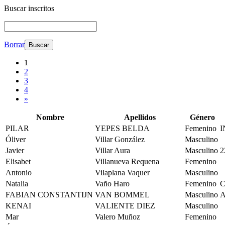
Buscar inscritos
Borrar
1
2
3
4
»
Nombre
Apellidos
Género
PILAR
YEPES BELDA
Femenino
I
Óliver
Villar González
Masculino
Javier
Villar Aura
Masculino
2
Elisabet
Villanueva Requena
Femenino
Antonio
Vilaplana Vaquer
Masculino
Natalia
Vaño Haro
Femenino
C
FABIAN CONSTANTIJN
VAN BOMMEL
Masculino
KENAI
VALIENTE DIEZ
Masculino
Mar
Valero Muñoz
Femenino