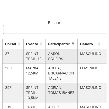
Buscar:
Dorsal
Evento
Participante:
Género
C
Dorsal
Evento
Participante:
Género
C
37
SPRINT
AARON,
MASCULINO
S
TRAIL, 13
SCHEIRS
M
260
MARXA,
ADELA,
FEMENINO
S
12,5KM
ENCARNACIÓN
F
TALENS
297
SPRINT
ADRIAN,
MASCULINO
S
TRAIL,
TOMAS IBAÑEZ
M
13,5KM
139
TRAIL,
AITOR,
MASCULINO
S