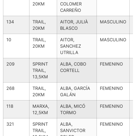
20KM
COLOMER
M
CARREÑO
134
TRAIL,
AITOR, JULIÀ
MASCULINO
S
20KM
BLASCO
M
10
TRAIL,
AITOR,
MASCULINO
S
20KM
SANCHEZ
M
UTRILLA
209
SPRINT
ALBA, COBO
FEMENINO
S
TRAIL,
CORTELL
F
13,5KM
268
TRAIL,
ALBA, GARCÍA
FEMENINO
S
20KM
GALÁN
F
118
MARXA,
ALBA, MICÓ
FEMENINO
S
12,5KM
TORMO
F
321
SPRINT
ALBA,
FEMENINO
S
TRAIL,
SANVICTOR
F